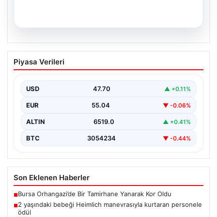
04.08.2026
DAP Yapı’dan bir ilk! Emlak Konut
Piyasa Verileri
güvencesi Dap vizyonuyla kendi
kendini ödeyen ev modeli
USD
47.70
▲ +0.11%
EUR
55.04
▼ -0.06%
ALTIN
6519.0
▲ +0.41%
BTC
3054234
▼ -0.44%
Son Eklenen Haberler
Bursa Orhangazi’de Bir Tamirhane Yanarak Kor Oldu
■
2 yaşındaki bebeği Heimlich manevrasıyla kurtaran personele
■
ödül