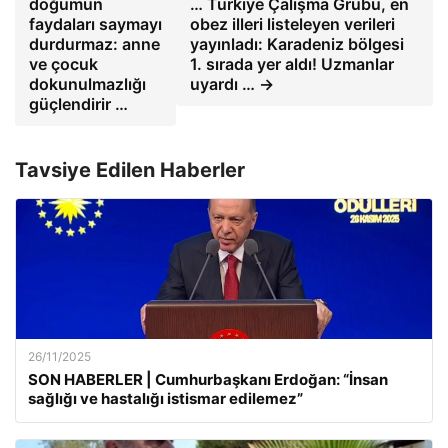
doğumun
… Türkiye Çalışma Grubu, en
faydaları saymayı
obez illeri listeleyen verileri
durdurmaz: anne
yayınladı: Karadeniz bölgesi
ve çocuk
1. sırada yer aldı! Uzmanlar
dokunulmazlığı
uyardı … →
güçlendirir …
Tavsiye Edilen Haberler
26/11/2025
SON HABERLER | Cumhurbaşkanı Erdoğan: “İnsan
sağlığı ve hastalığı istismar edilemez”