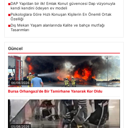
DAP Yapı’dan bir ilk! Emlak Konut güvencesi Dap vizyonuyla
■
kendi kendini ödeyen ev modeli
Psikologlara Göre Hızlı Konuşan Kişilerin En Önemli Ortak
■
Özelliği
Dış Mekan Yaşam alanlarında Kalite ve bahçe mutfağı
■
Tasarımları
Güncel
06/08/2026
Bursa Orhangazi’de Bir Tamirhane Yanarak Kor Oldu
05/08/2026