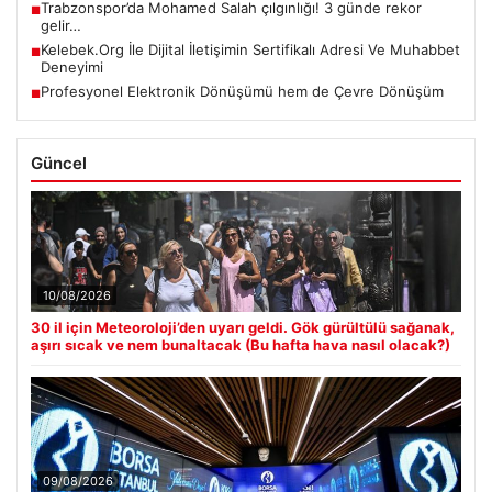
Trabzonspor’da Mohamed Salah çılgınlığı! 3 günde rekor
■
gelir…
Kelebek.Org İle Dijital İletişimin Sertifikalı Adresi Ve Muhabbet
■
Deneyimi
Profesyonel Elektronik Dönüşümü hem de Çevre Dönüşüm
■
Güncel
10/08/2026
30 il için Meteoroloji’den uyarı geldi. Gök gürültülü sağanak,
aşırı sıcak ve nem bunaltacak (Bu hafta hava nasıl olacak?)
09/08/2026