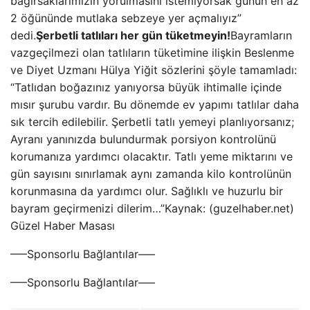
bağırsaklarımızın yorulmasını istemiyorsak günün en az
2 öğününde mutlaka sebzeye yer açmalıyız”
dedi.
Şerbetli tatlıları her gün tüketmeyin!
Bayramların
vazgeçilmezi olan tatlıların tüketimine ilişkin Beslenme
ve Diyet Uzmanı Hülya Yiğit sözlerini şöyle tamamladı:
“Tatlıdan boğazınız yanıyorsa büyük ihtimalle içinde
mısır şurubu vardır. Bu dönemde ev yapımı tatlılar daha
sık tercih edilebilir. Şerbetli tatlı yemeyi planlıyorsanız;
Ayranı yanınızda bulundurmak porsiyon kontrolünü
korumanıza yardımcı olacaktır. Tatlı yeme miktarını ve
gün sayısını sınırlamak aynı zamanda kilo kontrolünün
korunmasına da yardımcı olur. Sağlıklı ve huzurlu bir
bayram geçirmenizi dilerim…”Kaynak: (guzelhaber.net)
Güzel Haber Masası
—–Sponsorlu Bağlantılar—–
—–Sponsorlu Bağlantılar—–