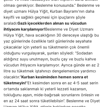
olması gerekiyor. Beslenme konusunda.” Beslenme ve
diyet uzmanı Hülya Yiğit, Kurban Bayramı'nın daha
keyifli ve sağlıklı geçmesi için ipuçlarını şöyle
sıraladı:
Gazlı içeceklerden alınan su vücudun
ihtiyacını karşılamıyor!
Beslenme ve Diyet Uzmanı
Hülya Yiğit, hava sıcaklığının 30 dereceye ulaştığı bu
yaz günlerinde özellikle tatil günlerinde seyahate
çıkacaklar için yeterli su tüketmenin çok önemli
olduğunu vurgulayarak, şunları söyledi: “Sodadan
aldığınız suyu unutmayın, buzlu çay ve buzlu kahve
vücudun ihtiyacını karşılamıyor. Ayrıca günde en az 2
litre su tüketmek iştahınızı dengelemenize yardımcı
olacaktır.”
Kurban kesiminden hemen sonra et
tüketmeyin!
“Et kesimden sonra en az 4-5 saat serin
ortamda saklanmalı ki yeterli lezzeti kazansın,
tokluğunu aşsın, mide-bağırsak sorunlarını önlesin ve
en az 24 saat sonra tüketilebilsin”. Beslenme ve Diyet
Uzmanı Hülya Yiğit, etlerin beklerken poşette