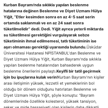
Kurban Bayramı'nda sıklıkla yapılan beslenme
hatalarına değinen Beslenme ve Diyet Uzmanı Hülya
Yiğit, “Etler kesimden sonra en az 4-5 saat serin
ortamda saklanmalı ve en az 24 saat sonra
tüketilmelidir” dedi. Dedi. Yiğit ayrıca yeterli miktarda
su tüketilmesi gerektiğini vurgulayarak sebze
tüketiminin ihmal edilmemesi, tatlı tüketiminin ise
aşırı olmaması gerektiği uyarısında bulundu.
Üsküdar
Üniversitesi Hastanesi NPİSTANBUL'dan Beslenme ve
Diyet Uzmanı Hülya Yiğit, Kurban Bayramı'nda sıklıkla
yapılan beslenme hatalarından bahsederek uygun
beslenme önerilerini paylaştı.
Keyifli bir tatil geçirmek
için bu ipuçlarına kulak verin!
Kurban Bayramı'nın kişiler
arası iletişimin yüksek, lezzetli et yemeklerinin bol
olduğu bir dönem olduğunu hatırlatan Beslenme ve
Diyet Uzmanı Hülya Yiğit, şöyle konuştu: “Bayram
dönemlerinde özellikle kolesterol, yüksek tansiyon,
şeker ve mide hassasiyeti olan kişilerin daha dikkatli