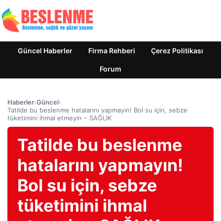
Güncel Haberler
Firma Rehberi
Çerez Politikası
Forum
Haberler
›
Güncel
›
Tatilde bu beslenme hatalarını yapmayın! Bol su için, sebze
tüketimini ihmal etmeyin – SAĞLIK
Tatilde bu beslenme
hatalarını yapmayın!
Bol su için, sebze
tüketimini ihmal