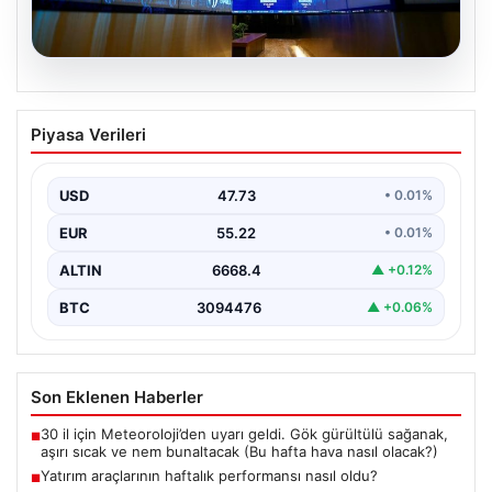
09.08.2026
Yatırım araçlarının haftalık performansı
Piyasa Verileri
nasıl oldu?
USD
47.73
• 0.01%
EUR
55.22
• 0.01%
ALTIN
6668.4
▲ +0.12%
BTC
3094476
▲ +0.06%
Son Eklenen Haberler
30 il için Meteoroloji’den uyarı geldi. Gök gürültülü sağanak,
■
aşırı sıcak ve nem bunaltacak (Bu hafta hava nasıl olacak?)
Yatırım araçlarının haftalık performansı nasıl oldu?
■