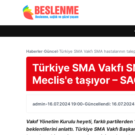
Haberler
›
Güncel
›
Türkiye SMA Vakfı SMA hastalarının talep
Türkiye SMA Vakfı SM
Meclis'e taşıyor – S
admin
•
16.07.2024 19:00
•
Güncellendi: 16.07.2024
Vakıf Yönetim Kurulu heyeti, farklı partilerden 
beklentilerini anlattı.
Türkiye SMA Vakfı Başkan 