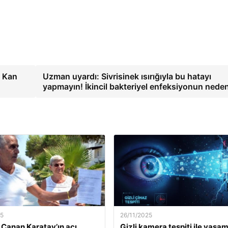
! Kan
Uzman uyardı: Sivrisinek ısırığıyla bu hatayı
yapmayın! İkincil bakteriyel enfeksiyonun nede
25
26/11/2025
. Canan Karatay’ın acı
Gizli kamera tespiti ile yaşa