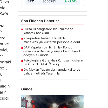
 Deva
BTC
3066781
▲ +1.01%
yla
a SMA
Son Eklenen Haberler
mda
Bursa Orhangazi’de Bir Tamirhane
■
ir
Yanarak Kor Oldu
ara
2 yaşındaki bebeği Heimlich
■
manevrasıyla kurtaran personele ödül
ım ve
DAP Yapı’dan bir ilk! Emlak Konut
■
yici,
güvencesi Dap vizyonuyla kendi kendini
ödeyen ev modeli
or
Psikologlara Göre Hızlı Konuşan Kişilerin
■
sonraki
En Önemli Ortak Özelliği
oz),
Dış Mekan Yaşam alanlarında Kalite ve
■
bahçe mutfağı Tasarımları
e,
i
alığın
Güncel
arın
ciddi