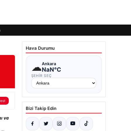
m
Hava Durumu
☁
Ankara
NaN°C
ŞEHIR SEÇ
rest
Bizi Takip Edin
nı ve