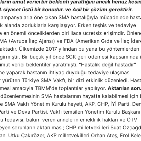
ların umut verici bir beklenti yarattığını ancak henüz kesin
 siyaset üstü bir konudur. ve Acil bir çözüm gerektirir.
k kampanyalarla öne çıkan SMA hastalığıyla mücadelede hast
 alanda zorluklarla karşılaşıyor. Erken teşhis ve tedaviye
 önemli önceliklerden biri ilaca ücretsiz erişimdir. Önlene
EMA (Avrupa İlaç Ajansı) ve FDA (Amerikan Gıda ve İlaç İdar
aktadır. Ülkemizde 2017 yılından bu yana bu yöntemlerden
irmiştir. Bir buçuk yıl önce SGK geri ödemesi kapsamında i
mut verici beklentiler yaratmıştı. “Hastalık değil hastadır”
irme yaparak hastanın ihtiyaç duyduğu tedaviye ulaşması
yürüten Türkiye SMA Vakfı, bir dizi etkinlik düzenledi. Hast
mesi amacıyla TBMM'de toplantılar yapılıyor.
Aktarılan sor
 düzenlenmesinin SMA hastalarının hayatta kalabilmesi için
ye SMA Vakfı Yönetim Kurulu heyeti, AKP, CHP, İYİ Parti, D
a Parti ve Deva Partisi. Vakfı temsilen Yönetim Kurulu Başkanı 
 tedavisi, bakım veren annelerin emeklilik hakları ve ÖTV
n sorunların aktarılması; CHP milletvekilleri Suat Özçağd
, Utku Çakırözer, AKP milletvekilleri Orhan Ateş, Erol Kele