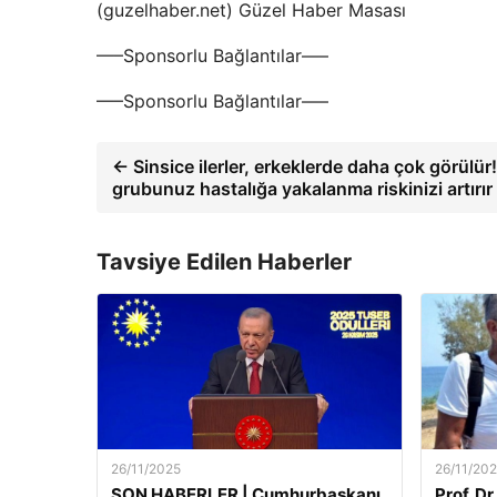
(guzelhaber.net) Güzel Haber Masası
—–Sponsorlu Bağlantılar—–
—–Sponsorlu Bağlantılar—–
← Sinsice ilerler, erkeklerde daha çok görülür
grubunuz hastalığa yakalanma riskinizi artırır
Tavsiye Edilen Haberler
26/11/2025
26/11/20
SON HABERLER | Cumhurbaşkanı
Prof. Dr