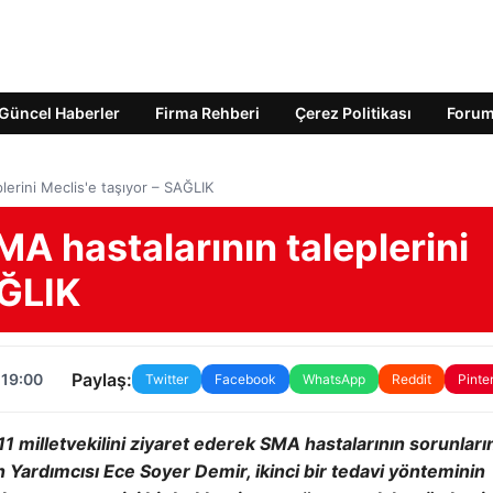
Güncel Haberler
Firma Rehberi
Çerez Politikası
Foru
lerini Meclis'e taşıyor – SAĞLIK
A hastalarının taleplerini
AĞLIK
Paylaş:
 19:00
Twitter
Facebook
WhatsApp
Reddit
Pinte
11 milletvekilini ziyaret ederek SMA hastalarının sorunları
Yardımcısı Ece Soyer Demir, ikinci bir tedavi yönteminin