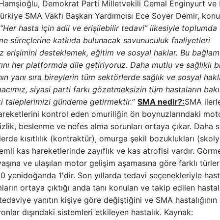
çı Hamşioğlu, Demokrat Parti Milletvekili Cemal Enginyurt ve
. . Türkiye SMA Vakfı Başkan Yardımcısı Ece Soyer Demir, konu
“Her hasta için adil ve erişilebilir tedavi” ilkesiyle toplumd
e süreçlerine katkıda bulunacak savunuculuk faaliyetleri
iz erişimini desteklemek, eğitim ve sosyal haklar. Bu bağla
ı her platformda dile getiriyoruz. Daha mutlu ve sağlıklı b
 yanı sıra bireylerin tüm sektörlerde sağlık ve sosyal hakl
acımız, siyasi parti farkı gözetmeksizin tüm hastaların bak
ki taleplerimizi gündeme getirmektir.
”
SMA nedir?:
SMA ilerle
hareketlerini kontrol eden omuriliğin ön boynuzlarındaki mot
izlik, beslenme ve nefes alma sorunları ortaya çıkar. Daha 
rde kısıtlılık (kontraktür), omurga şekil bozuklukları (skoly
emli kas hareketlerinde zayıflık ve kas atrofisi vardır. Görm
​​yaşına ve ulaşılan motor gelişim aşamasına göre farklı türler
 yenidoğanda 1'dir. Son yıllarda tedavi seçenekleriyle hast
arın ortaya çıktığı anda tanı konulan ve takip edilen hastal
, tedaviye yanıtın kişiye göre değiştiğini ve SMA hastalığının 
nlar dışındaki sistemleri etkileyen hastalık. Kaynak: