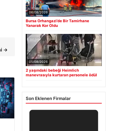
06/08/2026
Bursa Orhangazi’de Bir Tamirhane
Yanarak Kor Oldu
ni →
05/08/2026
2 yaşındaki bebeği Heimlich
manevrasıyla kurtaran personele ödül
Son Eklenen Firmalar
m