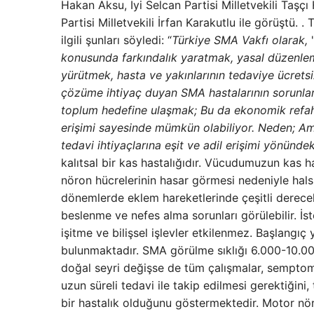
Hakan Aksu, İyi Selcan Partisi Milletvekili Taş
Partisi Milletvekili İrfan Karakutlu ile görüştü
ilgili şunları söyledi: “
Türkiye SMA Vakfı olarak,
'
konusunda farkındalık yaratmak, yasal düzenlem
yürütmek, hasta ve yakınlarının tedaviye ücrets
çözüme ihtiyaç duyan SMA hastalarının sorunların
toplum hedefine ulaşmak; Bu da ekonomik refahın
erişimi sayesinde mümkün olabiliyor. Neden; Am
tedavi ihtiyaçlarına eşit ve adil erişimi yönünde
kalıtsal bir kas hastalığıdır. Vücudumuzun kas 
nöron hücrelerinin hasar görmesi nedeniyle hals
dönemlerde eklem hareketlerinde çeşitli derecele
beslenme ve nefes alma sorunları görülebilir. İst
işitme ve bilişsel işlevler etkilenmez. Başlangıç 
bulunmaktadır. SMA görülme sıklığı 6.000-10.000
doğal seyri değişse de tüm çalışmalar, semptoml
uzun süreli tedavi ile takip edilmesi gerektiğini
bir hastalık olduğunu göstermektedir. Motor nöro