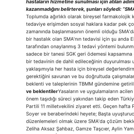
hastaların hizmetine sunulması için atılan adım
kazanmadığını belirterek, şunları söyledi: “SMA
Toplumda ağırlıklı olarak bireysel farmakoloji
tedaviye erişimden sosyal haklara kadar pek çok
zamanında başlanmasının önemli olduğu SMA'da en
bir hastalık olan SMA'nın tedavisi için şu anda 
tarafından onaylanmış 3 tedavi yöntemi bulunm
sadece bir tanesi SGK geri ödemesi kapsamına g
bir tedavinin de dahil edileceğinin duyurulması u
yaklaşımıyla her hasta için bireysel değerlend
gerektiğini savunan ve bu doğrultuda çalışmalar 
beklenti ve taleplerinin TBMM gündemine getiril
ve beklentiler
Yasaların ve uygulamaların acilen
önem taşıdığı süreci yakından takip eden Türki
Partili 11 milletvekilini ziyaret etti. Geçen haft
Soyer ve beraberindeki heyete; Başta uyuşturucu
düzenlemeleri olmak üzere SMA'da çözüm bekleye
Zeliha Aksaz Şahbaz, Gamze Taşcıer, Aylin Yaman