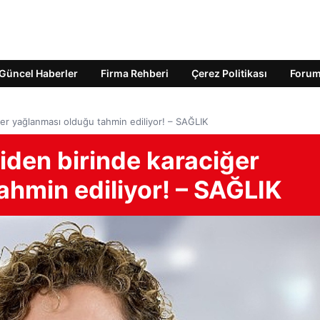
Güncel Haberler
Firma Rehberi
Çerez Politikası
Foru
ğer yağlanması olduğu tahmin ediliyor! – SAĞLIK
iden birinde karaciğer
ahmin ediliyor! – SAĞLIK