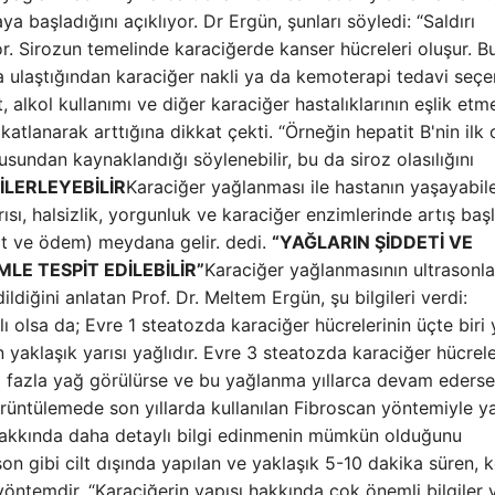
 başladığını açıklıyor. Dr Ergün, şunları söyledi: “Saldırı
or. Sirozun temelinde karaciğerde kanser hücreleri oluşur. B
ulaştığından karaciğer nakli ya da kemoterapi tedavi seçe
, alkol kullanımı ve diğer karaciğer hastalıklarının eşlik etm
atlanarak arttığına dikkat çekti. “Örneğin hepatit B'nin ilk 
sundan kaynaklandığı söylenebilir, bu da siroz olasılığını
İLERLEYEBİLİR
Karaciğer yağlanması ile hastanın yaşayabil
rısı, halsizlik, yorgunluk ve karaciğer enzimlerinde artış başl
sit ve ödem) meydana gelir. dedi.
“YAĞLARIN ŞİDDETİ VE
MLE TESPİT EDİLEBİLİR”
Karaciğer yağlanmasının ultrasonla
diğini anlatan Prof. Dr. Meltem Ergün, şu bilgileri verdi:
lı olsa da; Evre 1 steatozda karaciğer hücrelerinin üçte biri 
 yaklaşık yarısı yağlıdır. Evre 3 steatozda karaciğer hücrele
ha fazla yağ görülürse ve bu yağlanma yıllarca devam ederse
görüntülemede son yıllarda kullanılan Fibroscan yöntemiyle y
i hakkında daha detaylı bilgi edinmenin mümkün olduğunu
son gibi cilt dışında yapılan ve yaklaşık 5-10 dakika süren, k
ntemdir. “Karaciğerin yapısı hakkında çok önemli bilgiler v