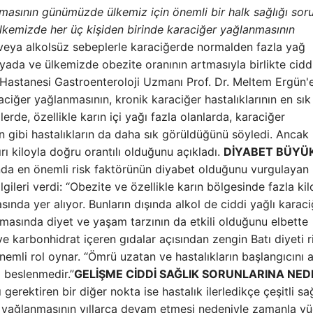
masının günümüzde ülkemiz için önemli bir halk sağlığı sor
, ülkemizde her üç kişiden birinde karaciğer yağlanmasının
veya alkolsüz sebeplerle karaciğerde normalden fazla yağ
yada ve ülkemizde obezite oranının artmasıyla birlikte ciddi
 Hastanesi Gastroenteroloji Uzmanı Prof. Dr. Meltem Ergün'
ğer yağlanmasının, kronik karaciğer hastalıklarının en sık
lerde, özellikle karın içi yağı fazla olanlarda, karaciğer
n gibi hastalıkların da daha sık görüldüğünü söyledi. Ancak
rı kiloyla doğru orantılı olduğunu açıkladı.
DİYABET BÜYÜK
da en önemli risk faktörünün diyabet olduğunu vurgulayan 
lgileri verdi: “Obezite ve özellikle karın bölgesinde fazla kil
ında yer alıyor. Bunların dışında alkol de ciddi yağlı karaci
masında diyet ve yaşam tarzının da etkili olduğunu elbette
ve karbonhidrat içeren gıdalar açısından zengin Batı diyeti r
önemli rol oynar. “Ömrü uzatan ve hastalıkların başlangıcını 
 beslenmedir.”
GELİŞME CİDDİ SAĞLIK SORUNLARINA NED
erektiren bir diğer nokta ise hastalık ilerledikçe çeşitli sa
ğer yağlanmasının yıllarca devam etmesi nedeniyle zamanla v