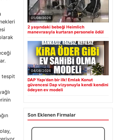
u
05/08/2026
nekleri
2 yaşındaki bebeği Heimlich
esi
manevrasıyla kurtaran personele ödül
olarak
eceği
ar.
04/08/2026
 tespit
DAP Yapı’dan bir ilk! Emlak Konut
güvencesi Dap vizyonuyla kendi kendini
ödeyen ev modeli
yağlı
rinin
Son Eklenen Firmalar
ağın
olay,
eriyor.