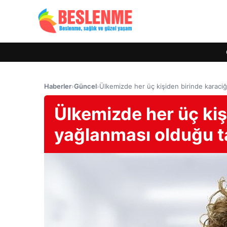
Haberler
›
Güncel
›
Ülkemizde her üç kişiden birinde karaci
Ülkemizde her üç kiş
yağlanması olduğu t