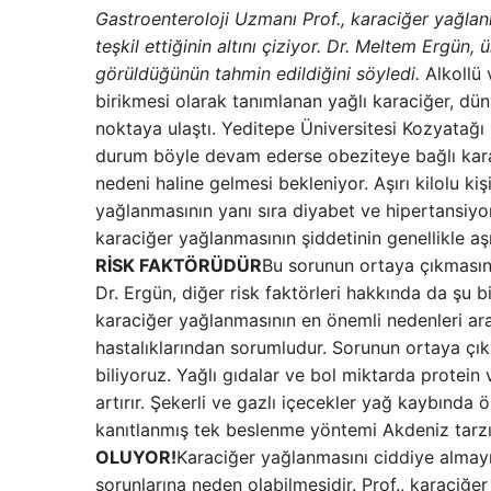
Gastroenteroloji Uzmanı Prof., karaciğer yağlan
teşkil ettiğinin altını çiziyor. Dr. Meltem Ergün
görüldüğünün tahmin edildiğini söyledi.
Alkollü 
birikmesi olarak tanımlanan yağlı karaciğer, dün
noktaya ulaştı. Yeditepe Üniversitesi Kozyatağı
durum böyle devam ederse obeziteye bağlı karaci
nedeni haline gelmesi bekleniyor. Aşırı kilolu kişi
yağlanmasının yanı sıra diyabet ve hipertansiyo
karaciğer yağlanmasının şiddetinin genellikle aşı
RİSK FAKTÖRÜDÜR
Bu sorunun ortaya çıkmasın
Dr. Ergün, diğer risk faktörleri hakkında da şu bi
karaciğer yağlanmasının en önemli nedenleri aras
hastalıklarından sorumludur. Sorunun ortaya çık
biliyoruz. Yağlı gıdalar ve bol miktarda protein 
artırır. Şekerli ve gazlı içecekler yağ kaybında 
kanıtlanmış tek beslenme yöntemi Akdeniz tarzı
OLUYOR!
Karaciğer yağlanmasını ciddiye almayı g
sorunlarına neden olabilmesidir. Prof., karaci