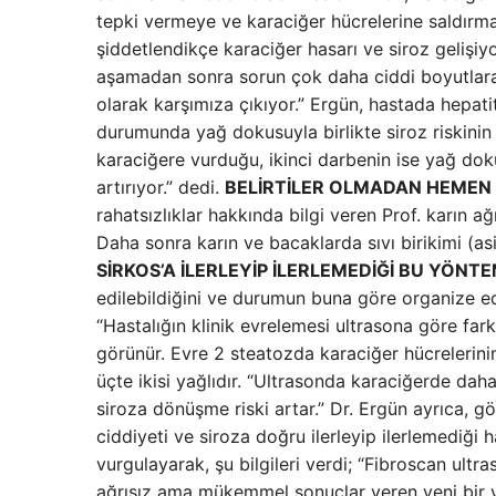
tepki vermeye ve karaciğer hücrelerine saldırmaya
şiddetlendikçe karaciğer hasarı ve siroz gelişiy
aşamadan sonra sorun çok daha ciddi boyutlara 
olarak karşımıza çıkıyor.” Ergün, hastada hepatit
durumunda yağ dokusuyla birlikte siroz riskinin k
karaciğere vurduğu, ikinci darbenin ise yağ doku
artırıyor.” dedi.
BELİRTİLER OLMADAN HEMEN 
rahatsızlıklar hakkında bilgi veren Prof. karın ağ
Daha sonra karın ve bacaklarda sıvı birikimi (a
SİRKOS’A İLERLEYİP İLERLEMEDİĞİ BU YÖNTE
edilebildiğini ve durumun buna göre organize edil
“Hastalığın klinik evrelemesi ultrasona göre fark
görünür. Evre 2 steatozda karaciğer hücrelerinin
üçte ikisi yağlıdır. “Ultrasonda karaciğerde da
siroza dönüşme riski artar.” Dr. Ergün ayrıca, 
ciddiyeti ve siroza doğru ilerleyip ilerlemediğ
vurgulayarak, şu bilgileri verdi; “Fibroscan ultra
ağrısız ama mükemmel sonuçlar veren yeni bir yö