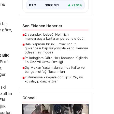
unu
BTC
3066781
▲ +1.01%
 bir
Son Eklenen Haberler
e göre,
2 yaşındaki bebeği Heimlich
■
manevrasıyla kurtaran personele ödül
DAP Yapı’dan bir ilk! Emlak Konut
■
güvencesi Dap vizyonuyla kendi kendini
ödeyen ev modeli
 BİR
Psikologlara Göre Hızlı Konuşan Kişilerin
■
Prof.
En Önemli Ortak Özelliği
o,
Dış Mekan Yaşam alanlarında Kalite ve
■
bahçe mutfağı Tasarımları
ğer
Küfürleşme kavgaya dönüştü: Yayayı
■
kovalayıp darp ettiler
iski
azaltan
Güncel
EN
ğlık
ücudun