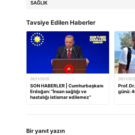
SAĞLIK
Tavsiye Edilen Haberler
26/11/2025
26/11/20
SON HABERLER | Cumhurbaşkanı
Prof. Dr
Erdoğan: “İnsan sağlığı ve
günü: 46
hastalığı istismar edilemez”
Bir yanıt yazın