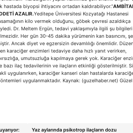
 hastada biyopsi ihtiyacını ortadan kaldırabiliyor.”
AMBİTA
DDETİ AZALIR.
Yeditepe Üniversitesi Kozyatağı Hastanesi
basamağının kilo vermek olduğunu, göbek çevresi azaldıkça
di. Dr. Meltem Ergün, tedavi yaklaşımıyla ilgili şu bilgileri
lmezidir. Her gün 30-45 dakika yürümenin kan basıncını, şe
iştir. Ancak diyet ve egzersizin devamlılığı önemlidir. Düzen
eşen karaciğer enzimleri tedaviye daha hızlı yanıt verirken,
bırsızlığa, umutsuzluğa kapılmaya gerek yok. Karaciğer enzi
azı ilaç tedavilerinin ve ilaçların etkinliği gösterilmiştir. S
nakli uygulanırken, karaciğer kanseri olan hastalarda karaciğ
yöntemleri uygulanmaktadır. Kaynak: (guzelhaber.net) Güze
uyarıyor:
Yaz aylarında psikotrop ilaçların dozu