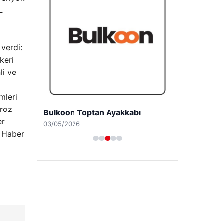
L
 verdi:
keri
li ve
mleri
iroz
Magusa Night Club
er
01/05/2026
l Haber