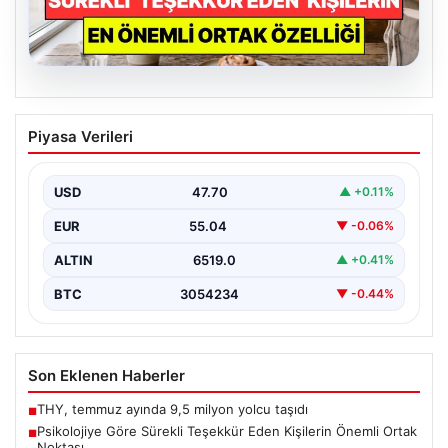
06.08.2026
Bursa Orhangazi’de Bir Tamirhane
Piyasa Verileri
Yanarak Kor Oldu
Bursa’nın Orhangazi ilçesinde, yıkıcı bir yangın meydana
geldi ve bölgedeki birçok noktadan görülebilen
USD
47.70
▲ +0.11%
yüksek…
EUR
55.04
▼ -0.06%
ALTIN
6519.0
▲ +0.41%
BTC
3054234
▼ -0.44%
Son Eklenen Haberler
THY, temmuz ayında 9,5 milyon yolcu taşıdı
■
Psikolojiye Göre Sürekli Teşekkür Eden Kişilerin Önemli Ortak
■
Noktası