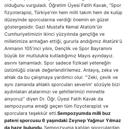
olduğunu vurguladı. Öğretim Üyesi Fatih Kavak, “Spor
fizyoterapisi, Türkiye'nin hem milli takım hem de kulüp
düzeyinde sporcularına verdiği önemin en güzel
göstergesidir. Gazi Mustafa Kemal Atatürk'ün
Cumhuriyetimizin ikinci yüzyılında gençliğe ve
milletimize armağan ettiği, gururla andığımız Atatürk'ü
Anmanın 105'inci yılını, Gençlik ve Spor Bayramını
büyük bir mutlulukla kutladığımız Mayıs ayındayız.
asırını tamamladı. Spor sadece fiziksel yeteneğin
üstünlüğü olarak değerlendirilemez. Anlayış, zeka ve
ahlak da bu çalışmaya yardımcı olur. “'Zeki, çevik ve
aynı zamanda ahlaklı sporcuları severim' sözüyle bizi
aydınlatan atalarımızı ve şehitlerimizi minnetle
anıyoruz” diyen Dr. Öğr. Üyesi Fatih Kavak da
sempozyuma emeği geçen tüm fizyoterapist ve
sporculara teşekkür etti.
Sempozyumda milli buz
pateni sporcusu 6 yaşındaki Zeynep Yağmur Yılmaz
da hazır bulundu.
Sempozyuma katılan sporculardan,