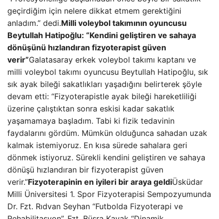
geçirdiğim için nelere dikkat etmem gerektiğini
anladım.” dedi.
Milli voleybol takımının oyuncusu
Beytullah Hatipoğlu: “Kendini geliştiren ve sahaya
dönüşünü hızlandıran fizyoterapist güven
verir”
Galatasaray erkek voleybol takımı kaptanı ve
milli voleybol takımı oyuncusu Beytullah Hatipoğlu, sık
sık ayak bileği sakatlıkları yaşadığını belirterek şöyle
devam etti: “Fizyoterapistle ayak bileği hareketliliği
üzerine çalıştıktan sonra eskisi kadar sakatlık
yaşamamaya başladım. Tabi ki fizik tedavinin
faydalarını gördüm. Mümkün olduğunca sahadan uzak
kalmak istemiyoruz. En kısa sürede sahalara geri
dönmek istiyoruz. Sürekli kendini geliştiren ve sahaya
dönüşü hızlandıran bir fizyoterapist güven
verir.”
Fizyoterapinin en iyileri bir araya geldi
Üsküdar
Milli Üniversitesi 1. Spor Fizyoterapisi Sempozyumunda
Dr. Fzt. Rıdvan Seyhan “Futbolda Fizyoterapi ve
Rehabilitasyon”, Fzt. Büşra Kavak “Dinamik