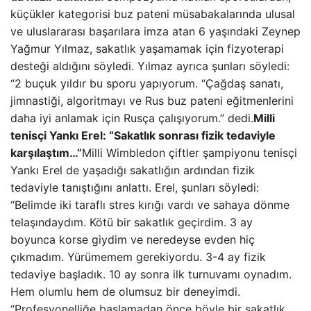
küçükler kategorisi buz pateni müsabakalarında ulusal
ve uluslararası başarılara imza atan 6 yaşındaki Zeynep
Yağmur Yılmaz, sakatlık yaşamamak için fizyoterapi
desteği aldığını söyledi. Yılmaz ayrıca şunları söyledi:
“2 buçuk yıldır bu sporu yapıyorum. “Çağdaş sanatı,
jimnastiği, algoritmayı ve Rus buz pateni eğitmenlerini
daha iyi anlamak için Rusça çalışıyorum.” dedi.
Milli
tenisçi Yankı Erel: “Sakatlık sonrası fizik tedaviyle
karşılaştım…”
Milli Wimbledon çiftler şampiyonu tenisçi
Yankı Erel de yaşadığı sakatlığın ardından fizik
tedaviyle tanıştığını anlattı. Erel, şunları söyledi:
“Belimde iki taraflı stres kırığı vardı ve sahaya dönme
telaşındaydım. Kötü bir sakatlık geçirdim. 3 ay
boyunca korse giydim ve neredeyse evden hiç
çıkmadım. Yürümemem gerekiyordu. 3-4 ay fizik
tedaviye başladık. 10 ay sonra ilk turnuvamı oynadım.
Hem olumlu hem de olumsuz bir deneyimdi.
“Profesyonelliğe başlamadan önce böyle bir sakatlık