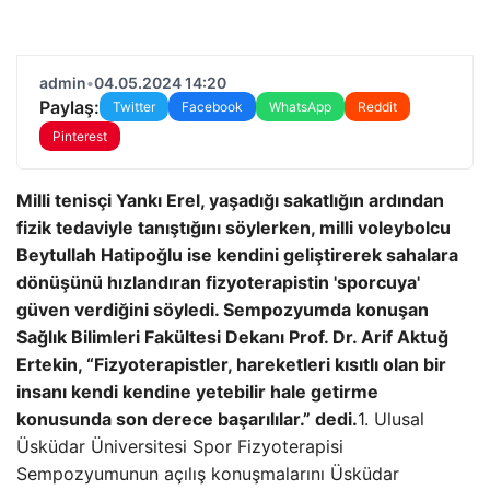
admin
•
04.05.2024 14:20
Paylaş:
Twitter
Facebook
WhatsApp
Reddit
Pinterest
Milli tenisçi Yankı Erel, yaşadığı sakatlığın ardından
fizik tedaviyle tanıştığını söylerken, milli voleybolcu
Beytullah Hatipoğlu ise kendini geliştirerek sahalara
dönüşünü hızlandıran fizyoterapistin 'sporcuya'
güven verdiğini söyledi.
Sempozyumda konuşan
Sağlık Bilimleri Fakültesi Dekanı Prof. Dr. Arif Aktuğ
Ertekin, “Fizyoterapistler, hareketleri kısıtlı olan bir
insanı kendi kendine yetebilir hale getirme
konusunda son derece başarılılar.” dedi.
1. Ulusal
Üsküdar Üniversitesi Spor Fizyoterapisi
Sempozyumunun açılış konuşmalarını Üsküdar