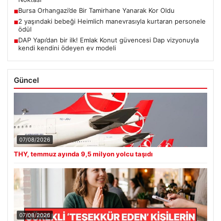
Bursa Orhangazi’de Bir Tamirhane Yanarak Kor Oldu
■
2 yaşındaki bebeği Heimlich manevrasıyla kurtaran personele
■
ödül
DAP Yapı’dan bir ilk! Emlak Konut güvencesi Dap vizyonuyla
■
kendi kendini ödeyen ev modeli
Güncel
07/08/2026
THY, temmuz ayında 9,5 milyon yolcu taşıdı
07/08/2026