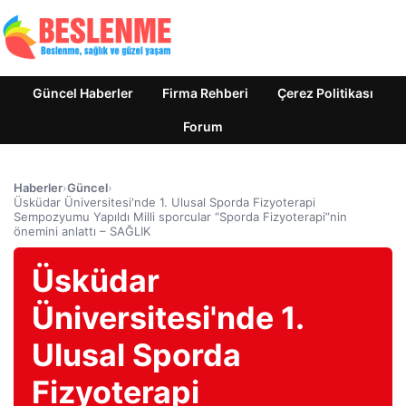
Güncel Haberler
Firma Rehberi
Çerez Politikası
Forum
Haberler
›
Güncel
›
Üsküdar Üniversitesi'nde 1. Ulusal Sporda Fizyoterapi
Sempozyumu Yapıldı Milli sporcular “Sporda Fizyoterapi”nin
önemini anlattı – SAĞLIK
Üsküdar
Üniversitesi'nde 1.
Ulusal Sporda
Fizyoterapi