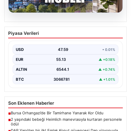
04.08.2026
DAP Yapı’dan bir ilk! Emlak Konut
Piyasa Verileri
güvencesi Dap vizyonuyla kendi
kendini ödeyen ev modeli
USD
47.59
• 0.01%
EUR
55.13
▲ +0.18%
ALTIN
6544.1
▲ +0.74%
BTC
3066781
▲ +1.01%
Son Eklenen Haberler
Bursa Orhangazi’de Bir Tamirhane Yanarak Kor Oldu
■
2 yaşındaki bebeği Heimlich manevrasıyla kurtaran personele
■
ödül
DAP Yapı’dan bir ilk! Emlak Konut güvencesi Dap vizyonuyla