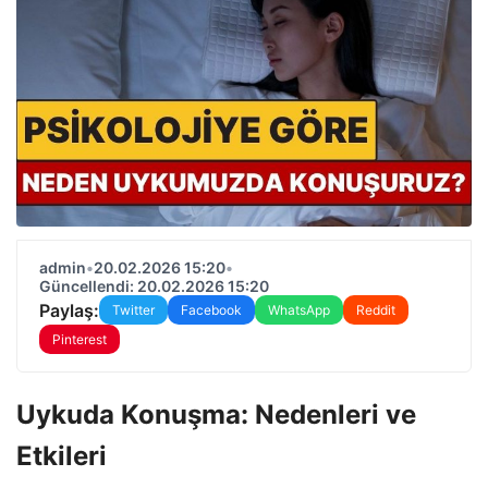
admin
•
20.02.2026 15:20
•
Güncellendi: 20.02.2026 15:20
Paylaş:
Twitter
Facebook
WhatsApp
Reddit
Pinterest
Uykuda Konuşma: Nedenleri ve
Etkileri