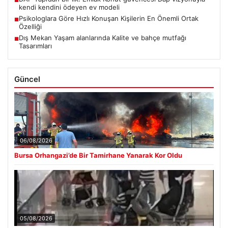
■
kendi kendini ödeyen ev modeli
Psikologlara Göre Hızlı Konuşan Kişilerin En Önemli Ortak
■
Özelliği
Dış Mekan Yaşam alanlarında Kalite ve bahçe mutfağı
■
Tasarımları
Güncel
06/08/2026
Bursa Orhangazi’de Bir Tamirhane Yanarak Kor Oldu
05/08/2026