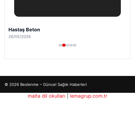
Hastaş Beton
26/05/2026
© 2026 Beslenme – Güncel Sağlık Haberleri
malta dil okulları
|
lemagrup.com.tr
cio
Lordhub