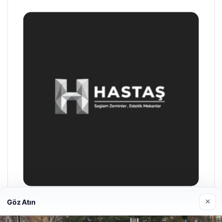
×
Göz Atın
Hastaş Beton
26/05/2026