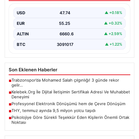
Deneyimi
USD
47.74
▲ +0.18%
Sanal ortamında insanların kaliteli bir şekilde bağlantı
oluşturması büyük bir değer barındırmaktadır. Güncel
EUR
55.25
▲ +0.32%
olarak…
ALTIN
6660.6
▲ +2.59%
BTC
3091017
▲ +1.22%
Son Eklenen Haberler
Trabzonspor’da Mohamed Salah çılgınlığı! 3 günde rekor
■
gelir…
Kelebek.Org İle Dijital İletişimin Sertifikalı Adresi Ve Muhabbet
■
Deneyimi
Profesyonel Elektronik Dönüşümü hem de Çevre Dönüşüm
■
THY, temmuz ayında 9,5 milyon yolcu taşıdı
■
Psikolojiye Göre Sürekli Teşekkür Eden Kişilerin Önemli Ortak
■
Noktası