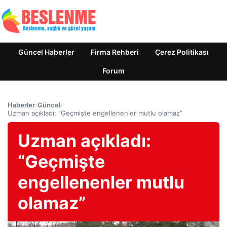
Güncel Haberler
Firma Rehberi
Çerez Politikası
Forum
Haberler
›
Güncel
›
Uzman açıkladı: “Geçmişte engellenenler mutlu olamaz”
Uzman açıkladı:
“Geçmişte
engellenenler mutlu
olamaz”