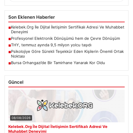
Son Eklenen Haberler
Kelebek.Org İle Dijital İletişimin Sertifikalı Adresi Ve Muhabbet
■
Deneyimi
Profesyonel Elektronik Dönüşümü hem de Çevre Dönüşüm
■
THY, temmuz ayında 9,5 milyon yolcu taşıdı
■
Psikolojiye Göre Sürekli Teşekkür Eden Kişilerin Önemli Ortak
■
Noktası
Bursa Orhangazi’de Bir Tamirhane Yanarak Kor Oldu
■
Güncel
08/08/2026
Kelebek.Org İle Dijital İletişimin Sertifikalı Adresi Ve
Muhabbet Deneyimi