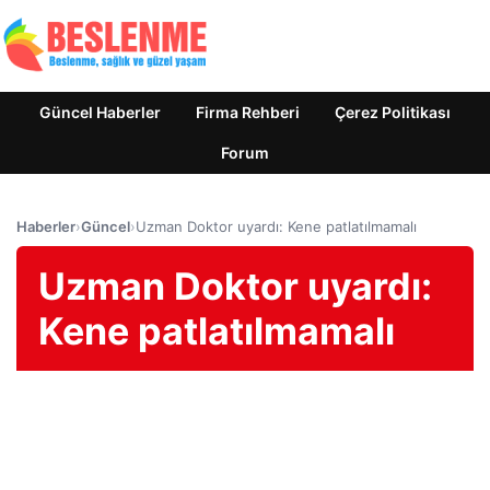
Güncel Haberler
Firma Rehberi
Çerez Politikası
Forum
Haberler
›
Güncel
›
Uzman Doktor uyardı: Kene patlatılmamalı
Uzman Doktor uyardı:
Kene patlatılmamalı