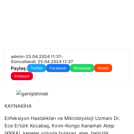
admin
•
25.04.2024 11:37
•
Güncellendi: 25.04.2024 11:37
Paylaş:
Twitter
Facebook
WhatsApp
Reddit
Pinterest
KAYNAK
İHA
Enfeksiyon Hastalıkları ve Mikrobiyoloji Uzmanı Dr.
Ece Ertürk Kocabaş, Kırım-Kongo Kanamalı Ateşi
(KKKA), keneler yoluyla bulaşan, ateş, halsizlik,