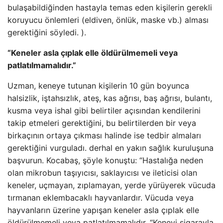
bulaşabildiğinden hastayla temas eden kişilerin gerekli
koruyucu önlemleri (eldiven, önlük, maske vb.) alması
gerektiğini söyledi. ).
“Keneler asla çıplak elle öldürülmemeli veya
patlatılmamalıdır.”
Uzman, keneye tutunan kişilerin 10 gün boyunca
halsizlik, iştahsızlık, ateş, kas ağrısı, baş ağrısı, bulantı,
kusma veya ishal gibi belirtiler açısından kendilerini
takip etmeleri gerektiğini, bu belirtilerden bir veya
birkaçının ortaya çıkması halinde ise tedbir almaları
gerektiğini vurguladı. derhal en yakın sağlık kuruluşuna
başvurun. Kocabaş, şöyle konuştu: “Hastalığa neden
olan mikrobun taşıyıcısı, saklayıcısı ve ileticisi olan
keneler, uçmayan, zıplamayan, yerde yürüyerek vücuda
tırmanan eklembacaklı hayvanlardır. Vücuda veya
hayvanların üzerine yapışan keneler asla çıplak elle
öldürülmemeli veya patlatılmamalıdır. “Keneyi sigarayla