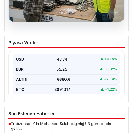
08.08.2026
Profesyonel Elektronik Dönüşümü hem
Piyasa Verileri
de Çevre Dönüşüm
İş dünyasında değişen teknoloji sayesinde şirketler
altyapı envanterlerini belirli aralıklarla yenilemektedir.
USD
47.74
▲ +0.18%
Söz konusu güncelleme…
EUR
55.25
▲ +0.32%
ALTIN
6660.6
▲ +2.59%
BTC
3091017
▲ +1.22%
Son Eklenen Haberler
Trabzonspor’da Mohamed Salah çılgınlığı! 3 günde rekor
■
gelir…