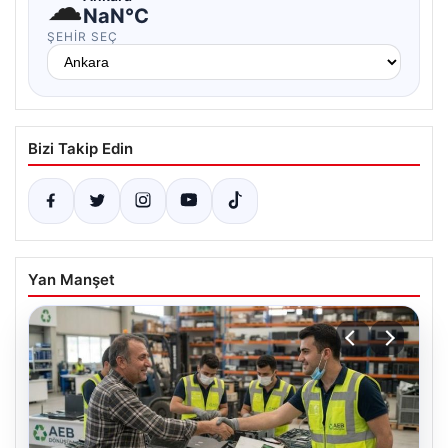
☁
NaN°C
ŞEHIR SEÇ
Bizi Takip Edin
Yan Manşet