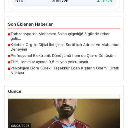
BTC
3092726
▲ +0.17%
Son Eklenen Haberler
Trabzonspor’da Mohamed Salah çılgınlığı! 3 günde rekor
■
gelir…
Kelebek.Org İle Dijital İletişimin Sertifikalı Adresi Ve Muhabbet
■
Deneyimi
Profesyonel Elektronik Dönüşümü hem de Çevre Dönüşüm
■
THY, temmuz ayında 9,5 milyon yolcu taşıdı
■
Psikolojiye Göre Sürekli Teşekkür Eden Kişilerin Önemli Ortak
■
Noktası
Güncel
08/08/2026