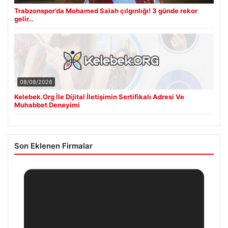
Trabzonspor’da Mohamed Salah çılgınlığı! 3 günde rekor
gelir…
08/08/2026
Kelebek.Org İle Dijital İletişimin Sertifikalı Adresi Ve
Muhabbet Deneyimi
Son Eklenen Firmalar