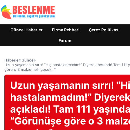
Güncel Haberler
Firma Rehberi
Çerez Politikası
Forum
Haberler
›
Güncel
›
Uzun yaşamanın sırrı! “Hiç hastalanmadım!” Diyerek açıkladı! Tam 111
göre o 3 malzemeli içecek…”
Uzun yaşamanın sırrı! “H
hastalanmadım!” Diyere
açıkladı! Tam 111 yaşında
“Görünüşe göre o 3 malz