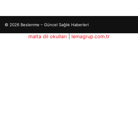
© 2026 Beslenme – Güncel Sağlık Haberleri
malta dil okulları
|
lemagrup.com.tr
ub
betcio