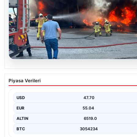
06.08.2026
Bursa Orhangazi’de Bir Tamirhane Yanarak Ko
Piyasa Verileri
Bursa’nın Orhangazi ilçesinde, yıkıcı bir yangın meydana geldi v
noktadan görülebilen yüksek…
USD
47.70
EUR
55.04
ALTIN
6519.0
BTC
3054234