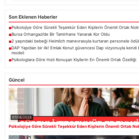
Son Eklenen Haberler
Psikolojiye Göre Sürekli Teşekkür Eden Kişilerin Önemli Ortak Nok
■
Bursa Orhangazi’de Bir Tamirhane Yanarak Kor Oldu
■
2 yaşındaki bebeği Heimlich manevrasıyla kurtaran personele ödül
■
DAP Yapı’dan bir ilk! Emlak Konut güvencesi Dap vizyonuyla kendi
■
modeli
Psikologlara Göre Hızlı Konuşan Kişilerin En Önemli Ortak Özelliği
■
Güncel
07/08/2026
Psikolojiye Göre Sürekli Teşekkür Eden Kişilerin Önemli Ortak No