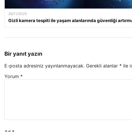
26/11/2025
Gizli kamera tespiti ile yaşam alanlarında güvenliği artır
Bir yanıt yazın
E-posta adresiniz yayınlanmayacak.
Gerekli alanlar
*
ile 
Yorum
*
Ad
*