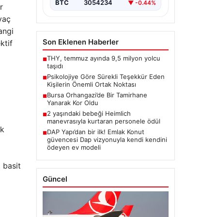
BTC
3054234
▼ -0.44%
r
iyaç
angi
Son Eklenen Haberler
ktif
THY, temmuz ayında 9,5 milyon yolcu
■
taşıdı
Psikolojiye Göre Sürekli Teşekkür Eden
■
Kişilerin Önemli Ortak Noktası
Bursa Orhangazi’de Bir Tamirhane
■
Yanarak Kor Oldu
2 yaşındaki bebeği Heimlich
■
manevrasıyla kurtaran personele ödül
ak
DAP Yapı’dan bir ilk! Emlak Konut
■
güvencesi Dap vizyonuyla kendi kendini
ödeyen ev modeli
 basit
Güncel