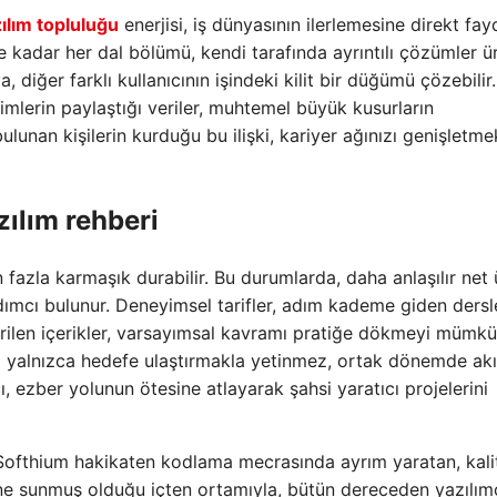
ılım topluluğu
enerjisi, iş dünyasının ilerlemesine direkt fay
kadar her dal bölümü, kendi tarafında ayrıntılı çözümler üre
 diğer farklı kullanıcının işindeki kilit bir düğümü çözebilir.
simlerin paylaştığı veriler, muhtemel büyük kusurların
ulunan kişilerin kurduğu bu ilişki, kariyer ağınızı genişletme
ılım rehberi
 fazla karmaşık durabilir. Bu durumlarda, daha anlaşılır net 
mcı bulunur. Deneyimsel tarifler, adım kademe giden dersl
irilen içerikler, varsayımsal kavramı pratiğe dökmeyi mümk
ıyı yalnızca hedefe ulaştırmakla yetinmez, ortak dönemde akı
ı, ezber yolunun ötesine atlayarak şahsi yaratıcı projelerini
fthium hakikaten kodlama mecrasında ayrım yaratan, kalite
ine sunmuş olduğu içten ortamıyla, bütün dereceden yazılım