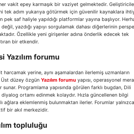
 vakit epey karmaşık bir vaziyet gelmektedir. Geliştiricile
erini tek adım yukarıya götürmek için güvenilir kaynaklara iht
n pek saf haliyle yapıldığı platformlar yayına başlıyor. Herh
değil, yazdığı yapıyı sorgulamak dahası diğerlerinin perspe
adır. Özellikle yeni girişenler adına önderlik edecek tek
ıran bir etkendir.
esi Yazılım forumu
kit harcamak yerine, aynı aşamalardan ilerlemiş uzmanların
r. Üst düzey özgün
Yazılım forumu
yapısı, operasyonel mer
er sunar. Programlama yapısında görülen farklı bugdan, Dili
diyalog ortamı edinmek kolaydır. Hızla güncellenen bilgi
ı ağlara eklemlenmiş bulunmaktan ilerler. Forumlar yalnızca
f bir akıl merkezidir.
zılım topluluğu