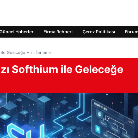
Güncel Haberler
Firma Rehberi
Çerez Politikası
Foru
 ile Geleceğe Hızlı İlerleme
ızı Softhium ile Geleceğe