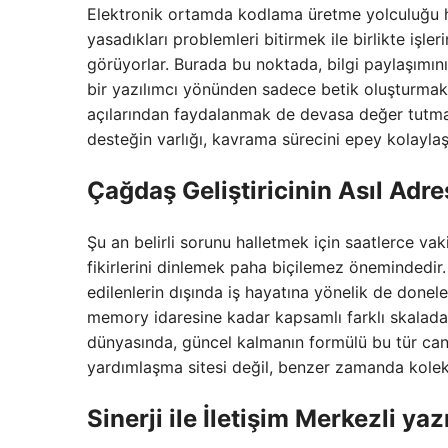
Elektronik ortamda kodlama üretme yolculuğu her
yasadıkları problemleri bitirmek ile birlikte işl
görüyorlar. Burada bu noktada, bilgi paylaşımını
bir yazılımcı yönünden sadece betik oluşturmak 
açılarından faydalanmak de devasa değer tutmakt
desteğin varlığı, kavrama sürecini epey kolaylaşt
Çağdaş Geliştiricinin Asıl Adr
Şu an belirli sorunu halletmek için saatlerce va
fikirlerini dinlemek paha biçilemez önemindedi
edilenlerin dışında iş hayatına yönelik de donel
memory idaresine kadar kapsamlı farklı skalada 
dünyasında, güncel kalmanın formülü bu tür canl
yardımlaşma sitesi değil, benzer zamanda kolekti
Sinerji ile İletişim Merkezli ya