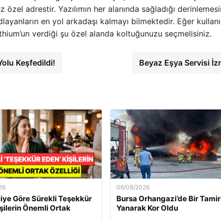
özel adrestir. Yazılımın her alanında sağladığı derinlemes
layanların en yol arkadaşı kalmayı bilmektedir. Eğer kullanı
fthium’un verdiği şu özel alanda koltuğunuzu seçmelisiniz.
olu Keşfedildi!
Beyaz Eşya Servisi İz
26
06/08/2026
jiye Göre Sürekli Teşekkür
Bursa Orhangazi’de Bir Tami
şilerin Önemli Ortak
Yanarak Kor Oldu