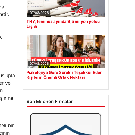
da
07/08/2026
tir.
THY, temmuz ayında 9,5 milyon yolcu
taşıdı
k
07/08/2026
Psikolojiye Göre Sürekli Teşekkür Eden
üslupla
Kişilerin Önemli Ortak Noktası
er ve
ün
şın ne
Son Eklenen Firmalar
li bir
cının