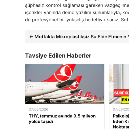
şüphesiz kontrol sağlaması gereken vazgeçilmez 
içerikler yanında demo yazılım sunumlarıyla, kod
de profesyonel bir yükseliş hedefliyorsanız, So
← Mutfakta Mikroplastiksiz Su Elde Etmenin Y
Tavsiye Edilen Haberler
07/08/2026
07/08/20
THY, temmuz ayında 9,5 milyon
Psikolo
yolcu taşıdı
Eden Ki
Noktası