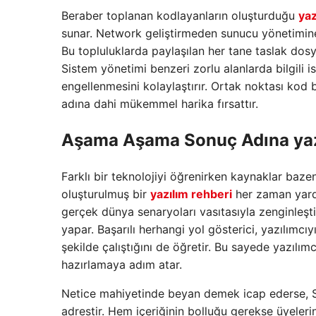
Beraber toplanan kodlayanların oluşturduğu
yaz
sunar. Network geliştirmeden sunucu yönetimine 
Bu topluluklarda paylaşılan her tane taslak dosya,
Sistem yönetimi benzeri zorlu alanlarda bilgili i
engellenmesini kolaylaştırır. Ortak noktası kod b
adına dahi mükemmel harika fırsattır.
Aşama Aşama Sonuç Adına yaz
Farklı bir teknolojiyi öğrenirken kaynaklar bazen
oluşturulmuş bir
yazılım rehberi
her zaman yardı
gerçek dünya senaryoları vasıtasıyla zenginleşt
yapar. Başarılı herhangi yol gösterici, yazılımc
şekilde çalıştığını de öğretir. Bu sayede yazılımc
hazırlamaya adım atar.
Netice mahiyetinde beyan demek icap ederse, So
adrestir. Hem içeriğinin bolluğu gerekse üyeler