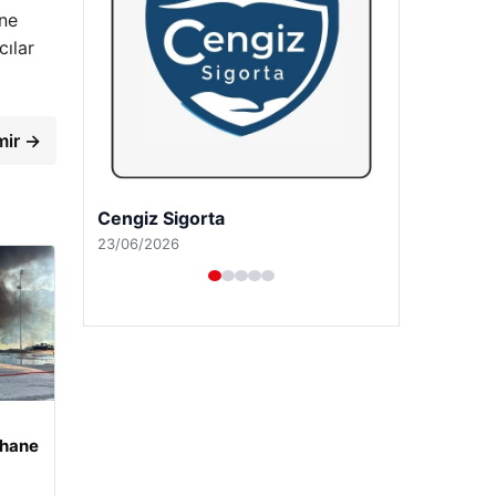
ine
cılar
mir →
Hastaş Beton
26/05/2026
rhane