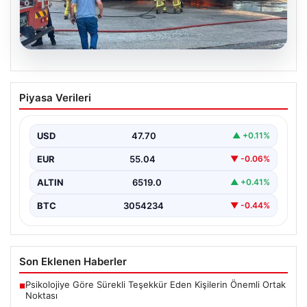
06.08.2026
Bursa Orhangazi’de Bir Tamirhane
Piyasa Verileri
Yanarak Kor Oldu
Bursa’nın Orhangazi ilçesinde, yıkıcı bir yangın meydana
geldi ve bölgedeki birçok noktadan görülebilen
USD
47.70
▲ +0.11%
yüksek…
EUR
55.04
▼ -0.06%
ALTIN
6519.0
▲ +0.41%
BTC
3054234
▼ -0.44%
Son Eklenen Haberler
Psikolojiye Göre Sürekli Teşekkür Eden Kişilerin Önemli Ortak
■
Noktası