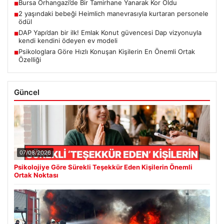
Bursa Orhangazi’de Bir Tamirhane Yanarak Kor Oldu
■
2 yaşındaki bebeği Heimlich manevrasıyla kurtaran personele
■
ödül
DAP Yapı’dan bir ilk! Emlak Konut güvencesi Dap vizyonuyla
■
kendi kendini ödeyen ev modeli
Psikologlara Göre Hızlı Konuşan Kişilerin En Önemli Ortak
■
Özelliği
Güncel
07/08/2026
Psikolojiye Göre Sürekli Teşekkür Eden Kişilerin Önemli
Ortak Noktası