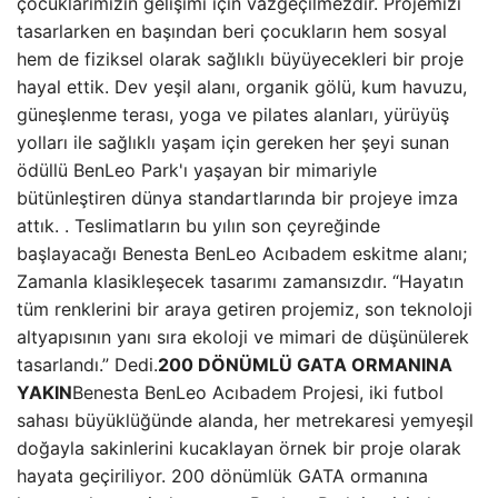
çocuklarımızın gelişimi için vazgeçilmezdir. Projemizi
tasarlarken en başından beri çocukların hem sosyal
hem de fiziksel olarak sağlıklı büyüyecekleri bir proje
hayal ettik. Dev yeşil alanı, organik gölü, kum havuzu,
güneşlenme terası, yoga ve pilates alanları, yürüyüş
yolları ile sağlıklı yaşam için gereken her şeyi sunan
ödüllü BenLeo Park'ı yaşayan bir mimariyle
bütünleştiren dünya standartlarında bir projeye imza
attık. . Teslimatların bu yılın son çeyreğinde
başlayacağı Benesta BenLeo Acıbadem eskitme alanı;
Zamanla klasikleşecek tasarımı zamansızdır. “Hayatın
tüm renklerini bir araya getiren projemiz, son teknoloji
altyapısının yanı sıra ekoloji ve mimari de düşünülerek
tasarlandı.” Dedi.
200 DÖNÜMLÜ GATA ORMANINA
YAKIN
Benesta BenLeo Acıbadem Projesi, iki futbol
sahası büyüklüğünde alanda, her metrekaresi yemyeşil
doğayla sakinlerini kucaklayan örnek bir proje olarak
hayata geçiriliyor. 200 dönümlük GATA ormanına