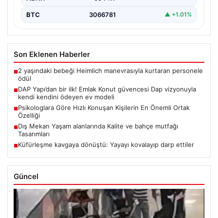
BTC
3066781
▲ +1.01%
Son Eklenen Haberler
2 yaşındaki bebeği Heimlich manevrasıyla kurtaran personele
■
ödül
DAP Yapı’dan bir ilk! Emlak Konut güvencesi Dap vizyonuyla
■
kendi kendini ödeyen ev modeli
Psikologlara Göre Hızlı Konuşan Kişilerin En Önemli Ortak
■
Özelliği
Dış Mekan Yaşam alanlarında Kalite ve bahçe mutfağı
■
Tasarımları
Küfürleşme kavgaya dönüştü: Yayayı kovalayıp darp ettiler
■
Güncel