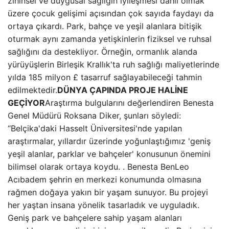
zihinsel ve duygusal sağlığın iyileşmesi dahil olmak
üzere çocuk gelişimi açısından çok sayıda faydayı da
ortaya çıkardı. Park, bahçe ve yeşil alanlara bitişik
oturmak aynı zamanda yetişkinlerin fiziksel ve ruhsal
sağlığını da destekliyor. Örneğin, ormanlık alanda
yürüyüşlerin Birleşik Krallık'ta ruh sağlığı maliyetlerinde
yılda 185 milyon £ tasarruf sağlayabileceği tahmin
edilmektedir.
DÜNYA ÇAPINDA PROJE HALİNE
GEÇİYOR
Araştırma bulgularını değerlendiren Benesta
Genel Müdürü Roksana Diker, şunları söyledi:
“Belçika'daki Hasselt Üniversitesi'nde yapılan
araştırmalar, yıllardır üzerinde yoğunlaştığımız 'geniş
yeşil alanlar, parklar ve bahçeler' konusunun önemini
bilimsel olarak ortaya koydu. . Benesta BenLeo
Acıbadem şehrin en merkezi konumunda olmasına
rağmen doğaya yakın bir yaşam sunuyor. Bu projeyi
her yaştan insana yönelik tasarladık ve uyguladık.
Geniş park ve bahçelere sahip yaşam alanları