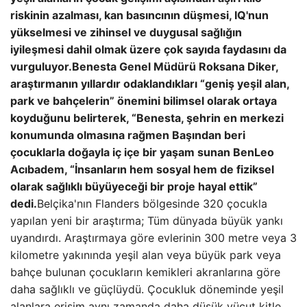
riskinin azalması, kan basıncının düşmesi, IQ'nun
yükselmesi ve zihinsel ve duygusal sağlığın
iyileşmesi dahil olmak üzere çok sayıda faydasını da
vurguluyor.
Benesta Genel Müdürü Roksana Diker,
araştırmanın yıllardır odaklandıkları “geniş yeşil alan,
park ve bahçelerin” önemini bilimsel olarak ortaya
koyduğunu belirterek, “Benesta, şehrin en merkezi
konumunda olmasına rağmen Başından beri
çocuklarla doğayla iç içe bir yaşam sunan BenLeo
Acıbadem, “İnsanların hem sosyal hem de fiziksel
olarak sağlıklı büyüyeceği bir proje hayal ettik”
dedi.
Belçika'nın Flanders bölgesinde 320 çocukla
yapılan yeni bir araştırma; Tüm dünyada büyük yankı
uyandırdı. Araştırmaya göre evlerinin 300 metre veya 3
kilometre yakınında yeşil alan veya büyük park veya
bahçe bulunan çocukların kemikleri akranlarına göre
daha sağlıklı ve güçlüydü. Çocukluk döneminde yeşil
alanlara erişim aynı zamanda daha düşük vücut kitle