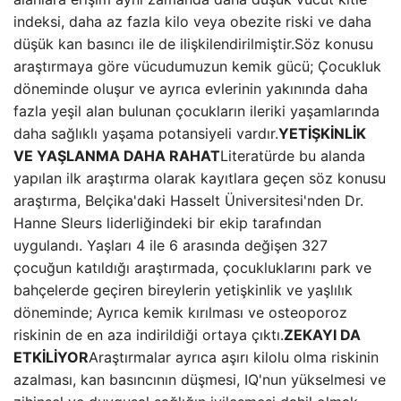
indeksi, daha az fazla kilo veya obezite riski ve daha
düşük kan basıncı ile de ilişkilendirilmiştir.Söz konusu
araştırmaya göre vücudumuzun kemik gücü; Çocukluk
döneminde oluşur ve ayrıca evlerinin yakınında daha
fazla yeşil alan bulunan çocukların ileriki yaşamlarında
daha sağlıklı yaşama potansiyeli vardır.
YETİŞKİNLİK
VE YAŞLANMA DAHA RAHAT
Literatürde bu alanda
yapılan ilk araştırma olarak kayıtlara geçen söz konusu
araştırma, Belçika'daki Hasselt Üniversitesi'nden Dr.
Hanne Sleurs liderliğindeki bir ekip tarafından
uygulandı. Yaşları 4 ile 6 arasında değişen 327
çocuğun katıldığı araştırmada, çocukluklarını park ve
bahçelerde geçiren bireylerin yetişkinlik ve yaşlılık
döneminde; Ayrıca kemik kırılması ve osteoporoz
riskinin de en aza indirildiği ortaya çıktı.
ZEKAYI DA
ETKİLİYOR
Araştırmalar ayrıca aşırı kilolu olma riskinin
azalması, kan basıncının düşmesi, IQ'nun yükselmesi ve