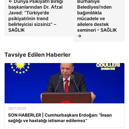
← Dünya Psikiyatri Birliği
Burhaniye
başkanlarından Dr. Afzal
Belediyesi'nden
Javed: “Türkiye'de
bağımlılıkla
psikiyatrinin trend
mücadele ve
belirleyicisi sizsiniz” –
ailelere destek
SAĞLIK
semineri – SAĞLIK
→
Tavsiye Edilen Haberler
26/11/2025
SON HABERLER | Cumhurbaşkanı Erdoğan: “İnsan
sağlığı ve hastalığı istismar edilemez”