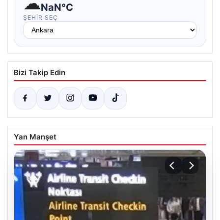
☁
NaN°C
ŞEHIR SEÇ
Bizi Takip Edin
Yan Manşet