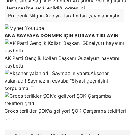
Üniversitesi Sağlık Hizmetleri Araştırma ve Uygulama
Hastanesi'ne sevk edildiği öğrenildi.
Bu içerik Nilgün Akbıyık tarafından yayınlanmıştır.
ANA SAYFAYA DÖNMEK İÇİN BURAYA TIKLAYIN
AK Parti Gençlik Kolları Başkanı Güzelyurt hayatını
kaybetti
Akşener
yalanladı! Saymaz'ın cevabı: “Siyasi geçmişini
sorgulamalı”
Crocs terlikler ŞOK'a geliyor! ŞOK Çarşamba teklifleri
geldi