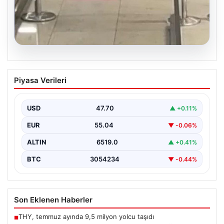
05.08.2026
2 yaşındaki bebeği Heimlich
Piyasa Verileri
manevrasıyla kurtaran personele ödül
{“title”: “2 Yaşındaki Bebeği Heimlich Manevrasıyla
Kurtaran Görevlilere Ödül Verildi”, “content”: “ İstanbul
USD
47.70
▲ +0.11%
Sabiha…
EUR
55.04
▼ -0.06%
ALTIN
6519.0
▲ +0.41%
BTC
3054234
▼ -0.44%
Son Eklenen Haberler
THY, temmuz ayında 9,5 milyon yolcu taşıdı
■