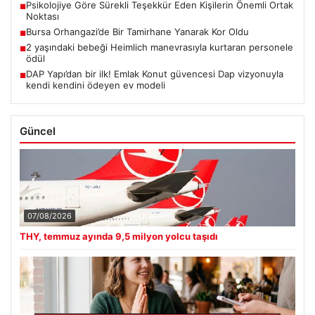
Psikolojiye Göre Sürekli Teşekkür Eden Kişilerin Önemli Ortak
■
Noktası
Bursa Orhangazi’de Bir Tamirhane Yanarak Kor Oldu
■
2 yaşındaki bebeği Heimlich manevrasıyla kurtaran personele
■
ödül
DAP Yapı’dan bir ilk! Emlak Konut güvencesi Dap vizyonuyla
■
kendi kendini ödeyen ev modeli
Güncel
07/08/2026
THY, temmuz ayında 9,5 milyon yolcu taşıdı