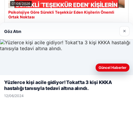
07/08/2026
Psikolojiye Göre Sürekli Teşekkür Eden Kişilerin Önemli
Ortak Noktası
×
Göz Atın
Son Eklenen Firmalar
Güncel Haberler
Web sitemizi nasıl kullandığınızı daha iyi anlayabilmek,
deneyiminizi kişiselleştirmek ve geliştirmek amacıyla çerezler
Yüzlerce kişi acile gidiyor! Tokat'ta 3 kişi KKKA
kullanıyoruz.
Çerez Politikamız
hastalığı tanısıyla tedavi altına alındı.
Reddet
Kabul Et
12/06/2024