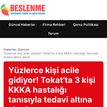
Güncel Haberler
Firma Rehberi
Çerez Politikası
Forum
Haberler
›
Güncel
›
Yüzlerce kişi acile gidiyor! Tokat'ta 3 kişi KKKA hastalığı tanısıyla
tedavi altına alındı.
Yüzlerce kişi acile
gidiyor! Tokat'ta 3 kişi
KKKA hastalığı
tanısıyla tedavi altına