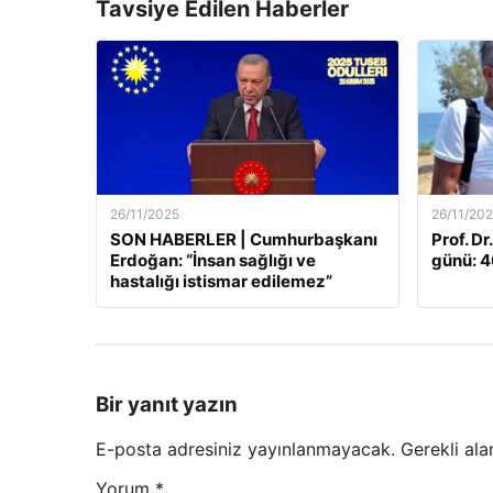
Tavsiye Edilen Haberler
26/11/2025
26/11/20
SON HABERLER | Cumhurbaşkanı
Prof. Dr
Erdoğan: “İnsan sağlığı ve
günü: 46
hastalığı istismar edilemez”
Bir yanıt yazın
E-posta adresiniz yayınlanmayacak.
Gerekli ala
Yorum
*