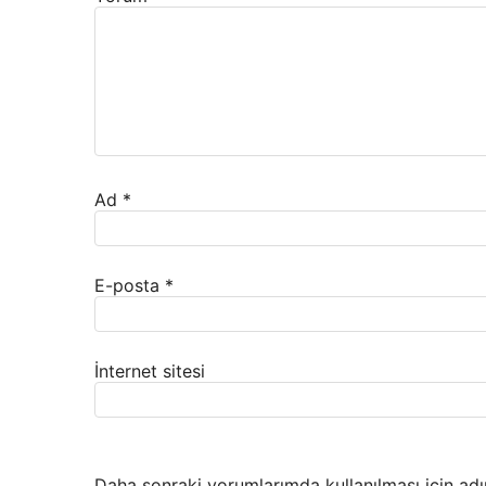
Ad
*
E-posta
*
İnternet sitesi
Daha sonraki yorumlarımda kullanılması için adı