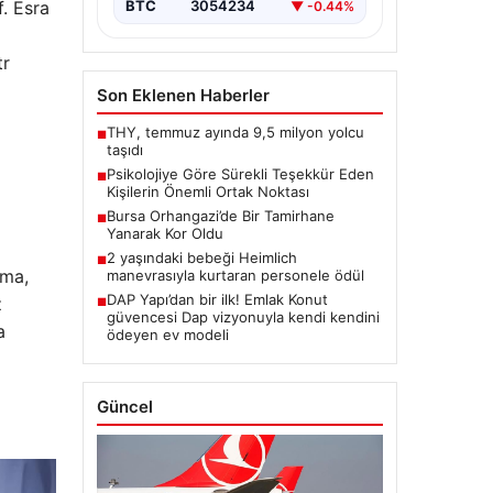
. Esra
BTC
3054234
▼ -0.44%
tr
Son Eklenen Haberler
THY, temmuz ayında 9,5 milyon yolcu
■
taşıdı
Psikolojiye Göre Sürekli Teşekkür Eden
■
Kişilerin Önemli Ortak Noktası
Bursa Orhangazi’de Bir Tamirhane
■
Yanarak Kor Oldu
2 yaşındaki bebeği Heimlich
■
lma,
manevrasıyla kurtaran personele ödül
DAP Yapı’dan bir ilk! Emlak Konut
z
■
güvencesi Dap vizyonuyla kendi kendini
a
ödeyen ev modeli
Güncel