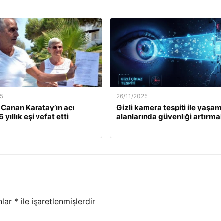
25
26/11/2025
. Canan Karatay’ın acı
Gizli kamera tespiti ile yaşa
 yıllık eşi vefat etti
alanlarında güvenliği artırma
nlar
*
ile işaretlenmişlerdir