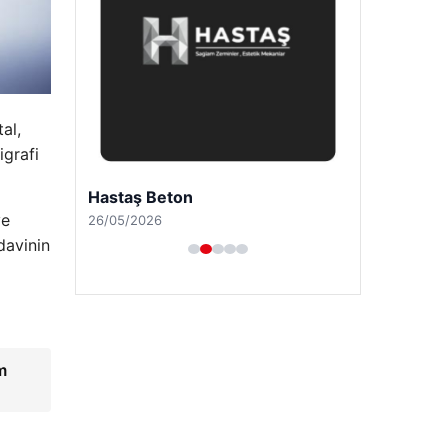
al,
igrafi
Hastaş Beton
ve
26/05/2026
davinin
m