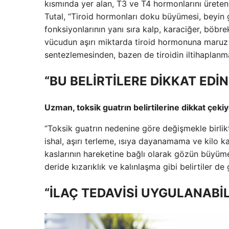
kısmında yer alan, T3 ve T4 hormonlarını ürete
Tutal, “Tiroid hormonları doku büyümesi, beyin g
fonksiyonlarının yanı sıra kalp, karaciğer, böbre
vücudun aşırı miktarda tiroid hormonuna maruz k
sentezlemesinden, bazen de tiroidin iltihaplanm
“BU BELİRTİLERE DİKKAT EDİN
Uzman, toksik guatrın belirtilerine dikkat çekiyor.
“Toksik guatrın nedenine göre değişmekle birlik
ishal, aşırı terleme, ısıya dayanamama ve kilo k
kaslarının hareketine bağlı olarak gözün büyüme
deride kızarıklık ve kalınlaşma gibi belirtiler de 
“İLAÇ TEDAVİSİ UYGULANABİL