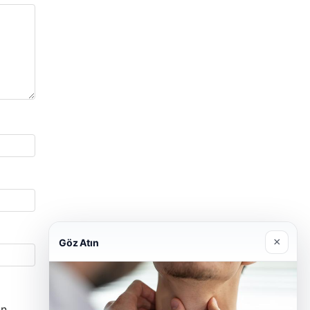
×
Göz Atın
n.