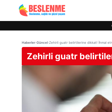
Haberler
›
Güncel
›
Zehirli guatr belirtilerine dikkat! İhmal e
Zehirli guatr belirti