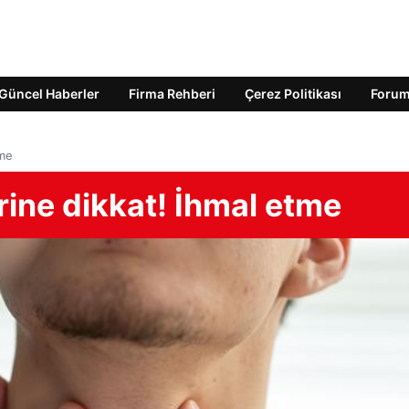
Güncel Haberler
Firma Rehberi
Çerez Politikası
Foru
tme
lerine dikkat! İhmal etme