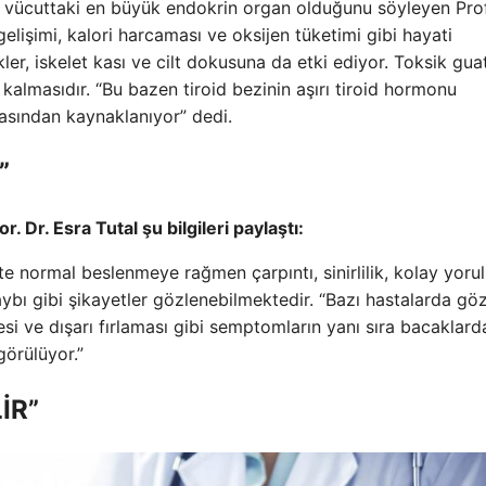
n vücuttaki en büyük endokrin organ olduğunu söyleyen Prof
elişimi, kalori harcaması ve oksijen tüketimi gibi hayati
kler, iskelet kası ve cilt dokusuna da etki ediyor. Toksik gua
almasıdır. “Bu bazen tiroid bezinin aşırı tiroid hormonu
asından kaynaklanıyor” dedi.
”
 Dr. Esra Tutal şu ​​bilgileri paylaştı:
te normal beslenmeye rağmen çarpıntı, sinirlilik, kolay yoru
aybı gibi şikayetler gözlenebilmektedir. “Bazı hastalarda gö
si ve dışarı fırlaması gibi semptomların yanı sıra bacaklard
görülüyor.”
İR”