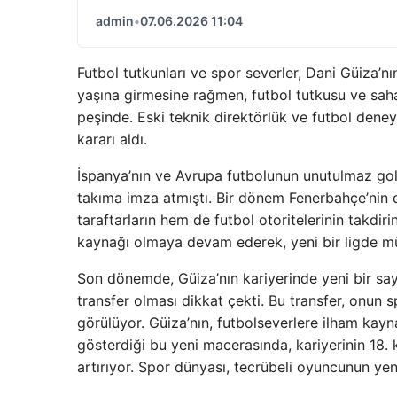
admin
•
07.06.2026 11:04
Futbol tutkunları ve spor severler, Dani Güiza’n
yaşına girmesine rağmen, futbol tutkusu ve sahad
peşinde. Eski teknik direktörlük ve futbol deney
kararı aldı.
İspanya’nın ve Avrupa futbolunun unutulmaz golc
takıma imza atmıştı. Bir dönem Fenerbahçe’nin 
taraftarların hem de futbol otoritelerinin takdir
kaynağı olmaya devam ederek, yeni bir ligde m
Son dönemde, Güiza’nın kariyerinde yeni bir sayf
transfer olması dikkat çekti. Bu transfer, onun 
görülüyor. Güiza’nın, futbolseverlere ilham kay
gösterdiği bu yeni macerasında, kariyerinin 18.
artırıyor. Spor dünyası, tecrübeli oyuncunun ye