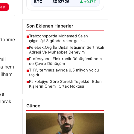
BTC
3092726
▲ +0.17%
rest
Son Eklenen Haberler
Trabzonspor’da Mohamed Salah
■
i dönme
çılgınlığı! 3 günde rekor gelir…
Kelebek.Org İle Dijital İletişimin Sertifikalı
■
Adresi Ve Muhabbet Deneyimi
mli
Profesyonel Elektronik Dönüşümü hem
■
de Çevre Dönüşüm
sla hem
THY, temmuz ayında 9,5 milyon yolcu
■
 ilham
taşıdı
Psikolojiye Göre Sürekli Teşekkür Eden
■
Kişilerin Önemli Ortak Noktası
ya
olarak
Güncel