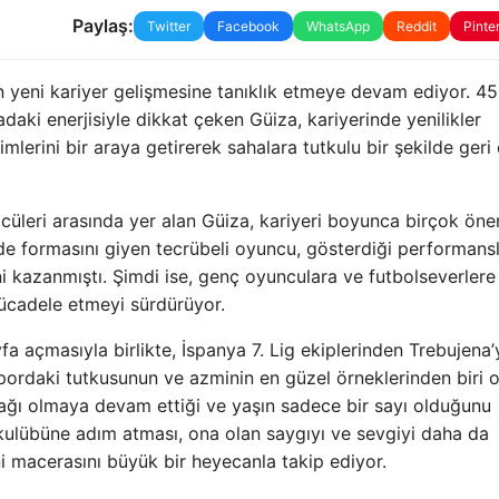
Paylaş:
Twitter
Facebook
WhatsApp
Reddit
Pinte
ın yeni kariyer gelişmesine tanıklık etmeye devam ediyor. 45
aki enerjisiyle dikkat çeken Güiza, kariyerinde yenilikler
imlerini bir araya getirerek sahalara tutkulu bir şekilde ger
üleri arasında yer alan Güiza, kariyeri boyunca birçok öne
de formasını giyen tecrübeli oyuncu, gösterdiği performan
ini kazanmıştı. Şimdi ise, genç oyunculara ve futbolseverlere
ücadele etmeyi sürdürüyor.
a açmasıyla birlikte, İspanya 7. Lig ekiplerinden Trebujena’
spordaki tutkusunun ve azminin en güzel örneklerinden biri 
nağı olmaya devam ettiği ve yaşın sadece bir sayı olduğunu
 kulübüne adım atması, ona olan saygıyı ve sevgiyi daha da
ni macerasını büyük bir heyecanla takip ediyor.