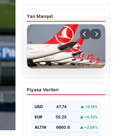
Yan Manşet
07.08.2026
THY, temmuz ayında 9,5
Piyasa Verileri
milyon yolcu taşıdı
USD
47.74
▲ +0.18%
EUR
55.25
▲ +0.32%
ALTIN
6660.6
▲ +2.59%