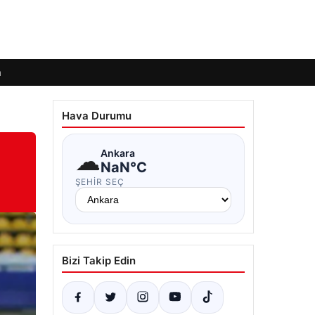
m
Hava Durumu
☁
Ankara
NaN°C
ŞEHIR SEÇ
Bizi Takip Edin