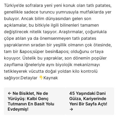
Türkiye’de sofralara yeni yeni konuk olan tatlı patates,
genellikle sadece turuncu yumrusuyla mutfaklarda yer
buluyor. Ancak bilim dünyasından gelen son
açıklamalar, bu bitkiyle ilgili bilinenleri tamamen
değiştirecek nitelik taşıyor. Araştırmalar, çoğunlukla
çöpe atılan ya da önemsenmeyen tatlı patates
yapraklarının sıradan bir yeşillik olmanın çok ötesinde,
tam bir &apos;süper besin&apos; olduğunu ortaya
koyuyor. Üstelik bu yapraklar, son dönemin popüler
zayıflama iğneleriyle aynı biyolojik mekanizmayı
tetikleyerek vücutta doğal yoldan kilo kontrolü
sağlıyor.Detaylar
Kaynak
← Ne Bisiklet, Ne de
45 Yaşındaki Dani
Yürüyüş: Kalbi Genç
Güiza, Kariyerinde
Tutmanın En Basit Yolu
Yeni Bir Sayfa Açtı!
Evdeymiş!
→