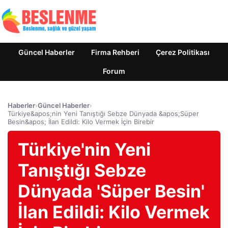
Güncel Haberler
Firma Rehberi
Çerez Politikası
Forum
Haberler
›
Güncel Haberler
›
Türkiye&apos;nin Yeni Tanıştığı Sebze Dünyada &apos;Süper
Besin&apos; İlan Edildi: Kilo Vermek İçin Birebir
Türkiye'nin Yeni
Tanıştığı Sebze
Dünyada 'Süper Besin'
İlan Edildi: Kilo Vermek