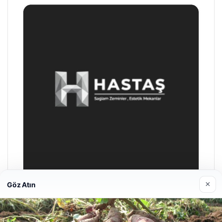
×
Göz Atın
Hastaş Beton
26/05/2026