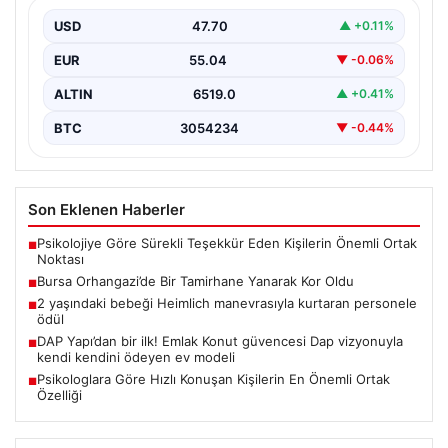
Bursa’nın Orhangazi ilçesinde, yıkıcı bir yangın meydana
geldi ve bölgedeki birçok noktadan görülebilen
USD
47.70
▲ +0.11%
yüksek…
EUR
55.04
▼ -0.06%
ALTIN
6519.0
▲ +0.41%
BTC
3054234
▼ -0.44%
Son Eklenen Haberler
Psikolojiye Göre Sürekli Teşekkür Eden Kişilerin Önemli Ortak
■
Noktası
Bursa Orhangazi’de Bir Tamirhane Yanarak Kor Oldu
■
2 yaşındaki bebeği Heimlich manevrasıyla kurtaran personele
■
ödül
DAP Yapı’dan bir ilk! Emlak Konut güvencesi Dap vizyonuyla
■
kendi kendini ödeyen ev modeli
Psikologlara Göre Hızlı Konuşan Kişilerin En Önemli Ortak
■
Özelliği