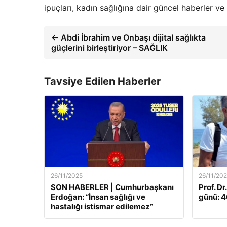
ipuçları, kadın sağlığına dair güncel haberler v
← Abdi İbrahim ve Onbaşı dijital sağlıkta
güçlerini birleştiriyor – SAĞLIK
Tavsiye Edilen Haberler
26/11/2025
26/11/20
SON HABERLER | Cumhurbaşkanı
Prof. Dr
Erdoğan: “İnsan sağlığı ve
günü: 46
hastalığı istismar edilemez”