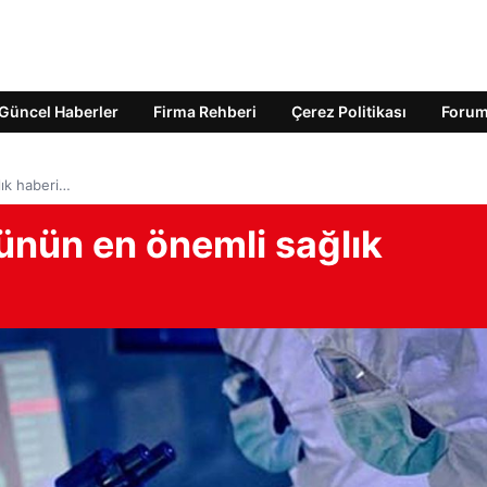
Güncel Haberler
Firma Rehberi
Çerez Politikası
Foru
ık haberi…
nün en önemli sağlık