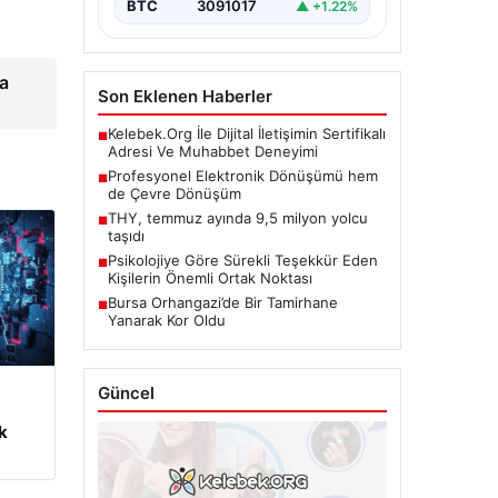
BTC
3091017
▲ +1.22%
da
Son Eklenen Haberler
Kelebek.Org İle Dijital İletişimin Sertifikalı
■
Adresi Ve Muhabbet Deneyimi
Profesyonel Elektronik Dönüşümü hem
■
de Çevre Dönüşüm
THY, temmuz ayında 9,5 milyon yolcu
■
taşıdı
Psikolojiye Göre Sürekli Teşekkür Eden
■
Kişilerin Önemli Ortak Noktası
Bursa Orhangazi’de Bir Tamirhane
■
Yanarak Kor Oldu
Güncel
m
k