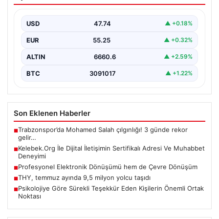
Sertifikalı Adresi Ve Muhabbet
Deneyimi
USD
47.74
▲ +0.18%
Sanal ortamında insanların kaliteli bir şekilde bağlantı
oluşturması büyük bir değer barındırmaktadır. Güncel
EUR
55.25
▲ +0.32%
olarak…
ALTIN
6660.6
▲ +2.59%
BTC
3091017
▲ +1.22%
Son Eklenen Haberler
Trabzonspor’da Mohamed Salah çılgınlığı! 3 günde rekor
■
gelir…
Kelebek.Org İle Dijital İletişimin Sertifikalı Adresi Ve Muhabbet
■
Deneyimi
Profesyonel Elektronik Dönüşümü hem de Çevre Dönüşüm
■
THY, temmuz ayında 9,5 milyon yolcu taşıdı
■
Psikolojiye Göre Sürekli Teşekkür Eden Kişilerin Önemli Ortak
■
Noktası