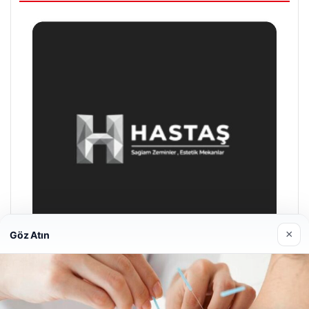
×
Göz Atın
Hastaş Beton
26/05/2026