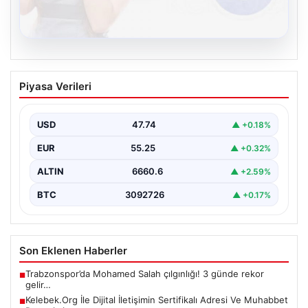
08.08.2026
Kelebek.Org İle Dijital İletişimin
Piyasa Verileri
Sertifikalı Adresi Ve Muhabbet
Deneyimi
USD
47.74
▲ +0.18%
Sanal ortamında insanların kaliteli bir şekilde bağlantı
oluşturması büyük bir değer barındırmaktadır. Güncel
EUR
55.25
▲ +0.32%
olarak…
ALTIN
6660.6
▲ +2.59%
BTC
3092726
▲ +0.17%
Son Eklenen Haberler
Trabzonspor’da Mohamed Salah çılgınlığı! 3 günde rekor
■
gelir…
Kelebek.Org İle Dijital İletişimin Sertifikalı Adresi Ve Muhabbet
■