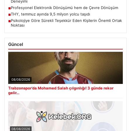
Deneyimi
Profesyonel Elektronik Dönüşümü hem de Çevre Dönüşüm
■
THY, temmuz ayında 9,5 milyon yolcu taşıdı
■
Psikolojiye Göre Sürekli Teşekkür Eden Kişilerin Önemli Ortak
■
Noktası
Güncel
08/08/2026
Trabzonspor’da Mohamed Salah çılgınlığı! 3 günde rekor
gelir…
08/08/2026