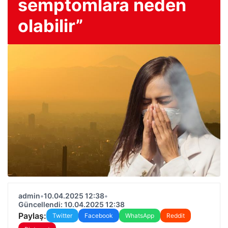
semptomlara neden
olabilir”
admin
•
10.04.2025 12:38
•
Güncellendi: 10.04.2025 12:38
Paylaş:
Twitter
Facebook
WhatsApp
Reddit