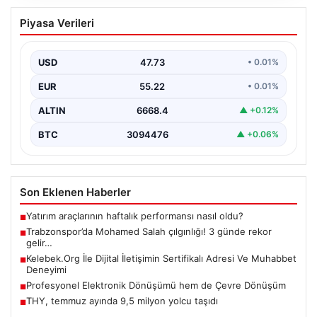
Trabzonspor’da Mohamed Salah
Piyasa Verileri
çılgınlığı! 3 günde rekor gelir…
USD
47.73
• 0.01%
EUR
55.22
• 0.01%
ALTIN
6668.4
▲ +0.12%
BTC
3094476
▲ +0.06%
Son Eklenen Haberler
Yatırım araçlarının haftalık performansı nasıl oldu?
■
Trabzonspor’da Mohamed Salah çılgınlığı! 3 günde rekor
■
gelir…
Kelebek.Org İle Dijital İletişimin Sertifikalı Adresi Ve Muhabbet
■
Deneyimi
Profesyonel Elektronik Dönüşümü hem de Çevre Dönüşüm
■
THY, temmuz ayında 9,5 milyon yolcu taşıdı
■