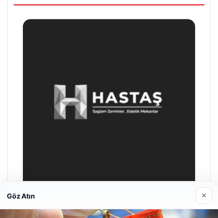
×
Göz Atın
Hastaş Beton