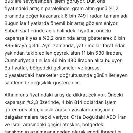
895 lira seviyesinden işlem görüyor. Dün ons
fiyatındaki artışın paralelinde, gram altın günü %1,2
oranında değer kazanarak 6 bin 749 liradan tamamladı.
Bugün ise fiyatlarda önemli bir artış gözlemleniyor.
Sabah saatlerinde açık halindeki fiyatlar, önceki
kapanışa kıyasla %2,2 oranında artış göstererek 6 bin
895 liraya geldi. Aynı zamanda, yatırımcılar tarafından
yakından takip edilen çeyrek altın 11 bin 530 liradan,
Cumhuriyet altını ise 46 bin 480 liradan alıcı buluyor.
Bu fiyatlar, bölgedeki gelişmeler ve küresel
piyasalardaki hareketler doğrultusunda günün ilerleyen
saatlerinde değişiklik gösterebilir.
Altının ons fiyatındaki artış da dikkat çekiyor. Önceki
kapanışın %2,3 üzerinde, 4 bin 814 dolardan işlem
gören ons altın, uluslararası piyasalarda yaşanan
dalgalanmalara tepki veriyor. Orta Doğu’daki ABD-İran
ve İsrail arasındaki geçici ateşkes, bölgedeki
tansiyonun azalmasına neden olarak enerji ihracatını