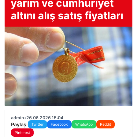
yarım ve cumhuriyet
altını alış satış fiyatları
admin
•
26.06.2026 15:04
Paylaş:
Twitter
Facebook
WhatsApp
Reddit
Pinterest