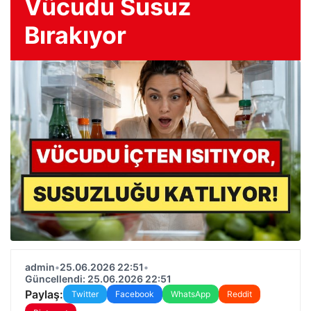
Vücudu Susuz
Bırakıyor
admin
•
25.06.2026 22:51
•
Güncellendi: 25.06.2026 22:51
Paylaş:
Twitter
Facebook
WhatsApp
Reddit