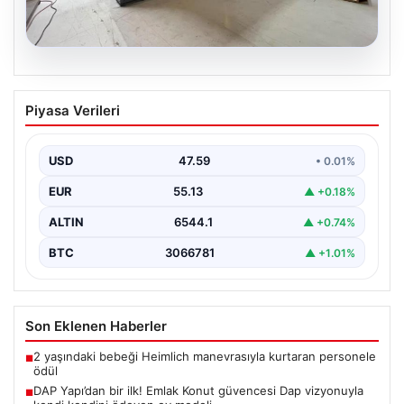
04.08.2026
Dış Mekan Yaşam alanlarında Kalite ve
Piyasa Verileri
bahçe mutfağı Tasarımları
Günümüz dünyasında dış mekan sosyal alanlar,
konutların en önemli alanlarından bir tanesi durumuna
USD
47.59
• 0.01%
ulaşmıştır.…
EUR
55.13
▲ +0.18%
ALTIN
6544.1
▲ +0.74%
BTC
3066781
▲ +1.01%
Son Eklenen Haberler
2 yaşındaki bebeği Heimlich manevrasıyla kurtaran personele
■
ödül
DAP Yapı’dan bir ilk! Emlak Konut güvencesi Dap vizyonuyla
■