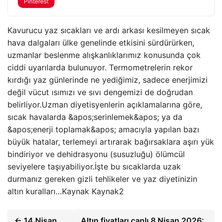
Pinterest
Kavurucu yaz sıcakları ve ardı arkası kesilmeyen sıcak
hava dalgaları ülke genelinde etkisini sürdürürken,
uzmanlar beslenme alışkanlıklarımız konusunda çok
ciddi uyarılarda bulunuyor. Termometrelerin rekor
kırdığı yaz günlerinde ne yediğimiz, sadece enerjimizi
değil vücut ısımızı ve sıvı dengemizi de doğrudan
belirliyor.Uzman diyetisyenlerin açıklamalarına göre,
sıcak havalarda &apos;serinlemek&apos; ya da
&apos;enerji toplamak&apos; amacıyla yapılan bazı
büyük hatalar, terlemeyi artırarak bağırsaklara aşırı yük
bindiriyor ve dehidrasyonu (susuzluğu) ölümcül
seviyelere taşıyabiliyor.İşte bu sıcaklarda uzak
durmanız gereken gizli tehlikeler ve yaz diyetinizin
altın kuralları…Kaynak Kaynak2
← 14 Nisan
Altın fiyatları canlı 8 Nisan 2026: