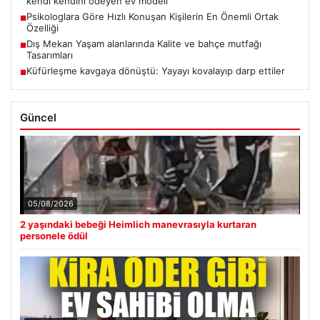
kendi kendini ödeyen ev modeli
Psikologlara Göre Hızlı Konuşan Kişilerin En Önemli Ortak
■
Özelliği
Dış Mekan Yaşam alanlarında Kalite ve bahçe mutfağı
■
Tasarımları
Küfürleşme kavgaya dönüştü: Yayayı kovalayıp darp ettiler
■
Güncel
05/08/2026
2 yaşındaki bebeği Heimlich manevrasıyla kurtaran
personele ödül