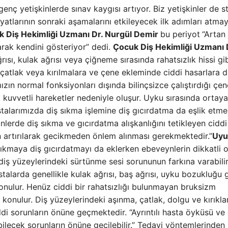
ç yetişkinlerde sınav kaygısı artıyor. Biz yetişkinler de st
atlarının sonraki aşamalarını etkileyecek ilk adımları atma
 Diş Hekimliği Uzmanı Dr. Nurgül Demir
bu periyot
“Artan
olarak kendini gösteriyor” dedi.
Çocuk Diş Hekimliği Uzmanı 
rısı, kulak ağrısı veya çiğneme sırasında rahatsızlık hissi gi
e çatlak veya kırılmalara ve çene ekleminde ciddi hasarlara 
zın normal fonksiyonları dışında bilinçsizce çalıştırdığı çe
 kuvvetli hareketler nedeniyle oluşur. Uyku sırasında ortaya
astalarımızda diş sıkma işlemine diş gıcırdatma da eşlik etme
erde diş sıkma ve gıcırdatma alışkanlığını tetikleyen ciddi
ın artırılarak gecikmeden önlem alınması gerekmektedir.”
Uyu
sıkmaya diş gıcırdatmayı da eklerken ebeveynlerin dikkatli 
diş yüzeylerindeki sürtünme sesi sorununun farkına varabilir
talarda genellikle kulak ağrısı, baş ağrısı, uyku bozukluğu g
onulur. Henüz ciddi bir rahatsızlığı bulunmayan bruksizm
a konulur. Diş yüzeylerindeki aşınma, çatlak, dolgu ve kırıkla
iddi sorunların önüne geçmektedir. “Ayrıntılı hasta öyküsü ve
bilecek sorunların önüne geçilebilir.” Tedavi yöntemlerinden