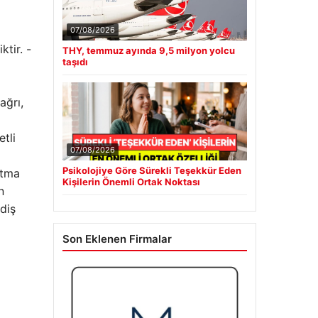
07/08/2026
tir. -
THY, temmuz ayında 9,5 milyon yolcu
taşıdı
ağrı,
tli
07/08/2026
Psikolojiye Göre Sürekli Teşekkür Eden
atma
Kişilerin Önemli Ortak Noktası
n
diş
Son Eklenen Firmalar