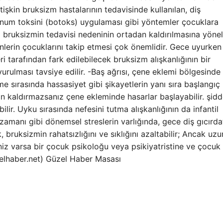
işkin bruksizm hastalarının tedavisinde kullanılan, diş
linum toksini (botoks) uygulaması gibi yöntemler çocuklara
 bruksizmin tedavisi nedeninin ortadan kaldırılmasına yönelik
nlerin çocuklarını takip etmesi çok önemlidir. Gece uyurken
 tarafından fark edilebilecek bruksizm alışkanlığının bir
ulması tavsiye edilir. -Baş ağrısı, çene eklemi bölgesinde 
e sırasında hassasiyet gibi şikayetlerin yanı sıra başlangıç ​​
kaldırmazsanız çene ekleminde hasarlar başlayabilir. şidde
lir. Uyku sırasında nefesini tutma alışkanlığının da infantil
 zamanı gibi dönemsel streslerin varlığında, gece diş gıcırd
ruksizmin rahatsızlığını ve sıklığını azaltabilir; Ancak uzu
niz varsa bir çocuk psikoloğu veya psikiyatristine ve çocuk 
elhaber.net) Güzel Haber Masası