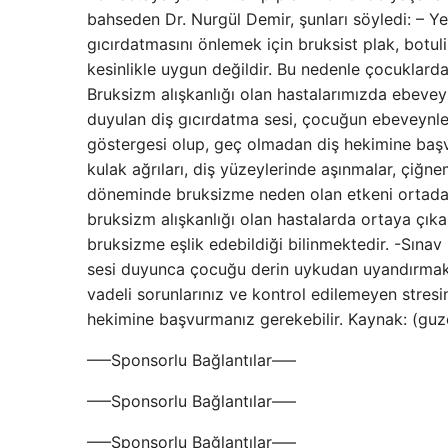
bahseden Dr. Nurgül Demir, şunları söyledi: – Yet
gıcırdatmasını önlemek için bruksist plak, botu
kesinlikle uygun değildir. Bu nedenle çocuklarda
Bruksizm alışkanlığı olan hastalarımızda ebevey
duyulan diş gıcırdatma sesi, çocuğun ebeveynleri
göstergesi olup, geç olmadan diş hekimine başvur
kulak ağrıları, diş yüzeylerinde aşınmalar, çiğnem
döneminde bruksizme neden olan etkeni ortadan 
bruksizm alışkanlığı olan hastalarda ortaya çıkabi
bruksizme eşlik edebildiği bilinmektedir. -Sınav
sesi duyunca çocuğu derin uykudan uyandırmak, b
vadeli sorunlarınız ve kontrol edilemeyen stresi
hekimine başvurmanız gerekebilir. Kaynak: (guz
—–Sponsorlu Bağlantılar—–
—–Sponsorlu Bağlantılar—–
—–Sponsorlu Bağlantılar—–