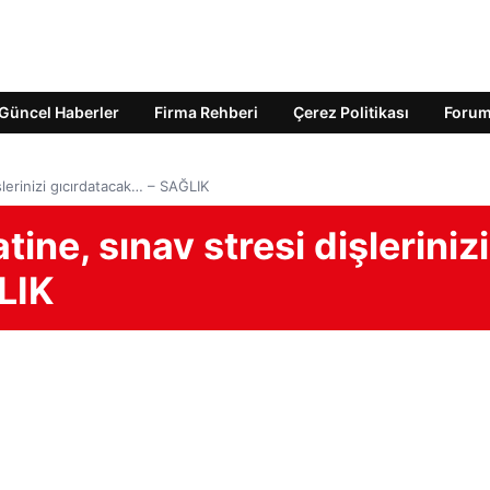
Güncel Haberler
Firma Rehberi
Çerez Politikası
Foru
şlerinizi gıcırdatacak… – SAĞLIK
ine, sınav stresi dişlerinizi
LIK