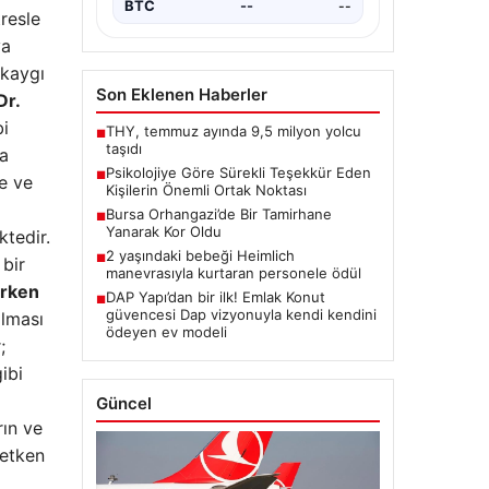
BTC
--
--
resle
ya
 kaygı
Son Eklenen Haberler
Dr.
bi
THY, temmuz ayında 9,5 milyon yolcu
■
taşıdı
da
Psikolojiye Göre Sürekli Teşekkür Eden
■
ne ve
Kişilerin Önemli Ortak Noktası
Bursa Orhangazi’de Bir Tamirhane
■
Yanarak Kor Oldu
ktedir.
2 yaşındaki bebeği Heimlich
■
 bir
manevrasıyla kurtaran personele ödül
rken
DAP Yapı’dan bir ilk! Emlak Konut
■
güvencesi Dap vizyonuyla kendi kendini
olması
ödeyen ev modeli
;
ibi
Güncel
rın ve
 etken