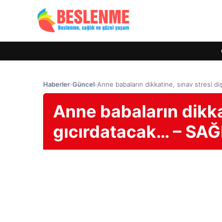
Haberler
›
Güncel
›
Anne babaların dikkatine, sınav stresi di
Anne babaların dikkat
gıcırdatacak… – SAĞ