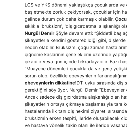
LGS ve YKS dönemi yaklaştıkça çocuklarda ve gen
baş etmekte zorluk çekiyorsak, çocuklar için hay
gelince durum çok daha karmaşık olabilir.
Çocuk
sıklıkla 'bruksizm', 'diş gıcırdatma' alışkanlığı 
Nurgül Demir
Şöyle devam etti: “Şiddetli baş ağ
şikayetlerle kendini gösterebildiği gibi, dişlerd
neden olabilir. Bruksizm, çoğu zaman hastalarımı
çiğneme kaslarının çene eklemi üzerinde yaptığı
çıkabilir veya gün içinde tekrarlayabilir. Bazı h
“Muayene dönemleri çocuklarda ve genç yetişkinl
sorun olup, özellikle ebeveynlerin farkındalığın
ebeveynlerin dikkatine!
DT, uyku sırasında diş 
gerektiğini söylüyor. Nurgül Demir “Ebeveynler 
Ancak sadece diş gıcırdatma alışkanlığı olan has
şikayetlerin ortaya çıkmaya başlamasıyla tanı k
hastalarında ilk tanı diş hekimi ziyareti sırasınd
bruksizmin erken tespiti, ileride oluşabilecek c
ve hastaya yönelik takip planı ile ileride yaşana