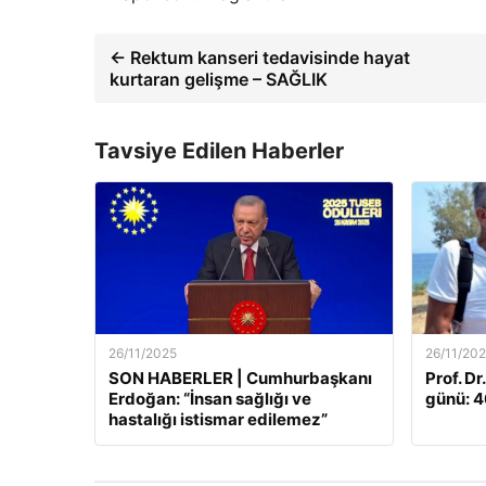
← Rektum kanseri tedavisinde hayat
kurtaran gelişme – SAĞLIK
Tavsiye Edilen Haberler
26/11/2025
26/11/20
SON HABERLER | Cumhurbaşkanı
Prof. Dr
Erdoğan: “İnsan sağlığı ve
günü: 46
hastalığı istismar edilemez”