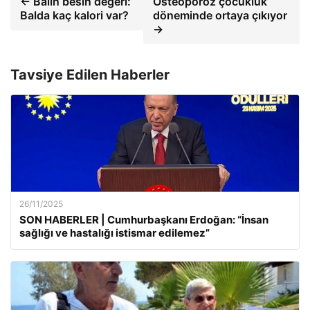
← Balın besin değeri:
Osteoporoz çocukluk
Balda kaç kalori var?
döneminde ortaya çıkıyor
→
Tavsiye Edilen Haberler
26/11/2025
SON HABERLER | Cumhurbaşkanı Erdoğan: “İnsan
sağlığı ve hastalığı istismar edilemez”