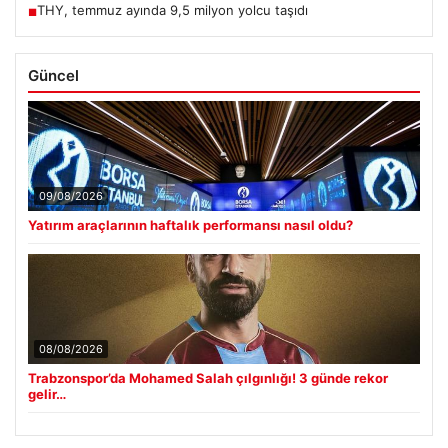
THY, temmuz ayında 9,5 milyon yolcu taşıdı
■
Güncel
09/08/2026
Yatırım araçlarının haftalık performansı nasıl oldu?
08/08/2026
Trabzonspor’da Mohamed Salah çılgınlığı! 3 günde rekor
gelir…