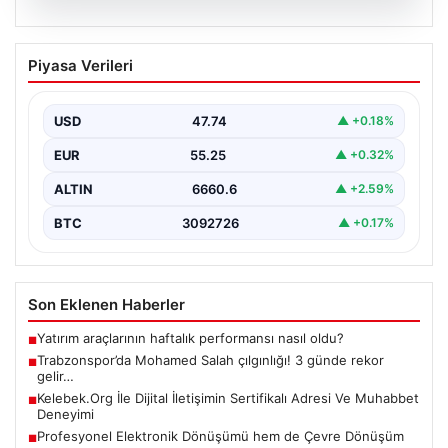
07.08.2026
Psikolojiye Göre Sürekli Teşekkür Eden
Piyasa Verileri
Kişilerin Önemli Ortak Noktası
Günlük yaşamda sürekli &apos;teşekkür ederim&apos;
ifadesini kullanmak, ilk bakışta yalnızca temel bir
USD
47.74
▲ +0.18%
nezaket kuralı…
EUR
55.25
▲ +0.32%
ALTIN
6660.6
▲ +2.59%
BTC
3092726
▲ +0.17%
Son Eklenen Haberler
Yatırım araçlarının haftalık performansı nasıl oldu?
■
Trabzonspor’da Mohamed Salah çılgınlığı! 3 günde rekor
■
gelir…
Kelebek.Org İle Dijital İletişimin Sertifikalı Adresi Ve Muhabbet
■
Deneyimi
Profesyonel Elektronik Dönüşümü hem de Çevre Dönüşüm
■