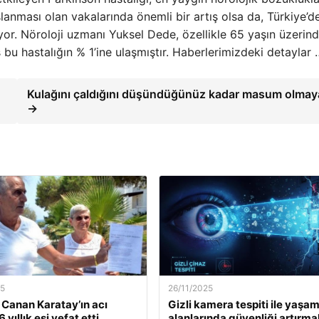
şlanması olan vakalarında önemli bir artış olsa da, Türkiye’d
yor. Nöroloji uzmanı Yuksel Dede, özellikle 65 yaşın üzerind
 bu hastalığın % 1’ine ulaşmıştır. Haberlerimizdeki detaylar 
Kulağını çaldığını düşündüğünüz kadar masum olmaya
→
25
26/11/2025
. Canan Karatay’ın acı
Gizli kamera tespiti ile yaşa
 yıllık eşi vefat etti
alanlarında güvenliği artırma