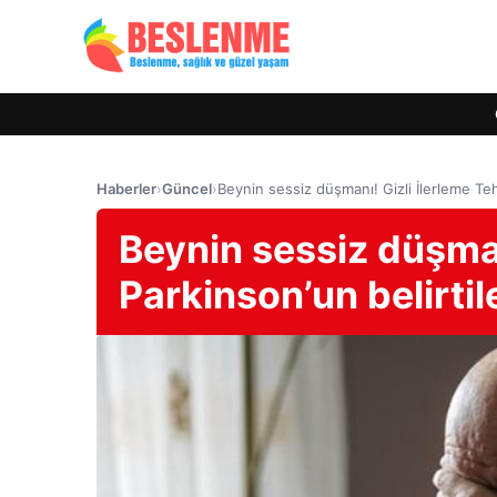
Haberler
›
Güncel
›
Beynin sessiz düşmanı! Gizli İlerleme Teh
Beynin sessiz düşman
Parkinson’un belirtil