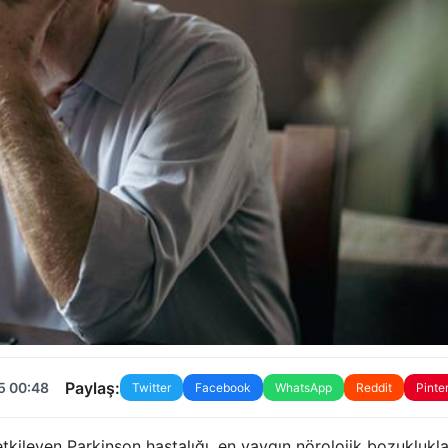
Paylaş:
5 00:48
Twitter
Facebook
WhatsApp
Reddit
Pinte
etkileyen Parkinson hastalığı, en yaygın nörolojik bozuklukl