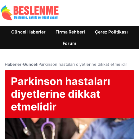
Güncel Haberler
Firma Rehberi
Çerez Politikası
Forum
Haberler
›
Güncel
›
Parkinson hastaları diyetlerine dikkat etmelidir
Parkinson hastaları
diyetlerine dikkat
etmelidir