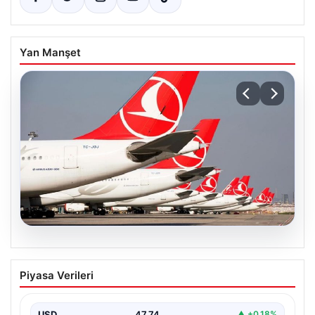
Yan Manşet
07.08.2026
THY, temmuz ayında 9,5 milyon yolcu
Piyasa Verileri
taşıdı
USD
47.74
▲ +0.18%