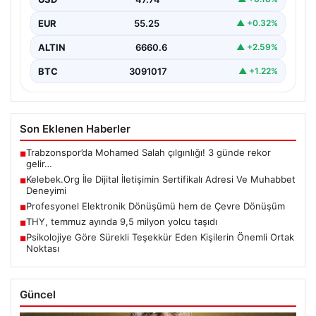
EUR
55.25
▲ +0.32%
ALTIN
6660.6
▲ +2.59%
BTC
3091017
▲ +1.22%
Son Eklenen Haberler
Trabzonspor’da Mohamed Salah çılgınlığı! 3 günde rekor
■
gelir…
Kelebek.Org İle Dijital İletişimin Sertifikalı Adresi Ve Muhabbet
■
Deneyimi
Profesyonel Elektronik Dönüşümü hem de Çevre Dönüşüm
■
THY, temmuz ayında 9,5 milyon yolcu taşıdı
■
Psikolojiye Göre Sürekli Teşekkür Eden Kişilerin Önemli Ortak
■
Noktası
Güncel