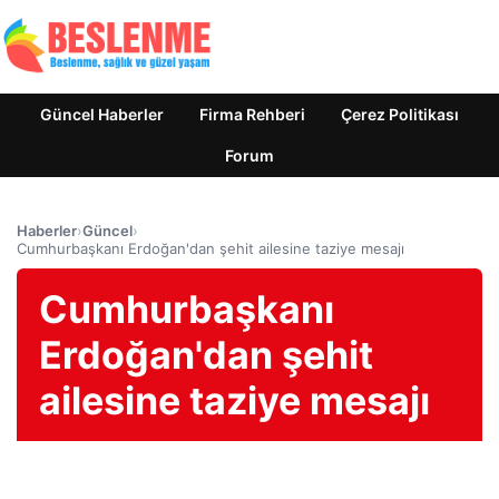
Güncel Haberler
Firma Rehberi
Çerez Politikası
Forum
Haberler
›
Güncel
›
Cumhurbaşkanı Erdoğan'dan şehit ailesine taziye mesajı
Cumhurbaşkanı
Erdoğan'dan şehit
ailesine taziye mesajı