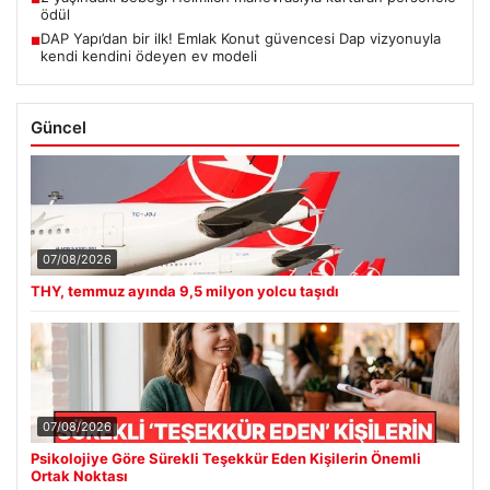
ödül
DAP Yapı’dan bir ilk! Emlak Konut güvencesi Dap vizyonuyla
■
kendi kendini ödeyen ev modeli
Güncel
07/08/2026
THY, temmuz ayında 9,5 milyon yolcu taşıdı
07/08/2026
Psikolojiye Göre Sürekli Teşekkür Eden Kişilerin Önemli
Ortak Noktası