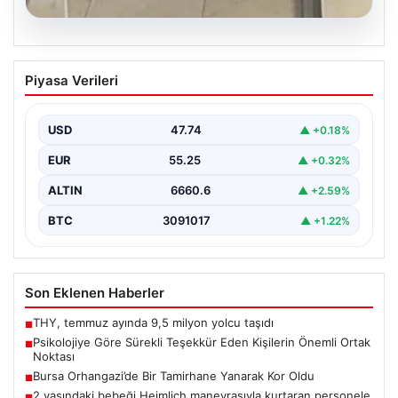
05.08.2026
2 yaşındaki bebeği Heimlich
Piyasa Verileri
manevrasıyla kurtaran personele ödül
{“title”: “2 Yaşındaki Bebeği Heimlich Manevrasıyla
Kurtaran Görevlilere Ödül Verildi”, “content”: “ İstanbul
USD
47.74
▲ +0.18%
Sabiha…
EUR
55.25
▲ +0.32%
ALTIN
6660.6
▲ +2.59%
BTC
3091017
▲ +1.22%
Son Eklenen Haberler
THY, temmuz ayında 9,5 milyon yolcu taşıdı
■
Psikolojiye Göre Sürekli Teşekkür Eden Kişilerin Önemli Ortak
■
Noktası
Bursa Orhangazi’de Bir Tamirhane Yanarak Kor Oldu
■
2 yaşındaki bebeği Heimlich manevrasıyla kurtaran personele
■