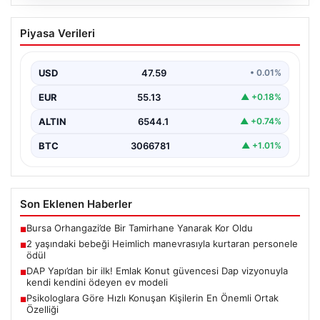
04.08.2026
DAP Yapı’dan bir ilk! Emlak Konut
Piyasa Verileri
güvencesi Dap vizyonuyla kendi
kendini ödeyen ev modeli
USD
47.59
• 0.01%
EUR
55.13
▲ +0.18%
ALTIN
6544.1
▲ +0.74%
BTC
3066781
▲ +1.01%
Son Eklenen Haberler
Bursa Orhangazi’de Bir Tamirhane Yanarak Kor Oldu
■
2 yaşındaki bebeği Heimlich manevrasıyla kurtaran personele
■
ödül
DAP Yapı’dan bir ilk! Emlak Konut güvencesi Dap vizyonuyla
■
kendi kendini ödeyen ev modeli
Psikologlara Göre Hızlı Konuşan Kişilerin En Önemli Ortak
■
Özelliği