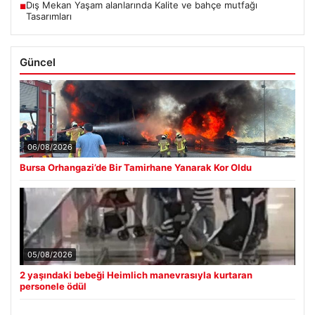
Dış Mekan Yaşam alanlarında Kalite ve bahçe mutfağı
■
Tasarımları
Güncel
06/08/2026
Bursa Orhangazi’de Bir Tamirhane Yanarak Kor Oldu
05/08/2026
2 yaşındaki bebeği Heimlich manevrasıyla kurtaran
personele ödül