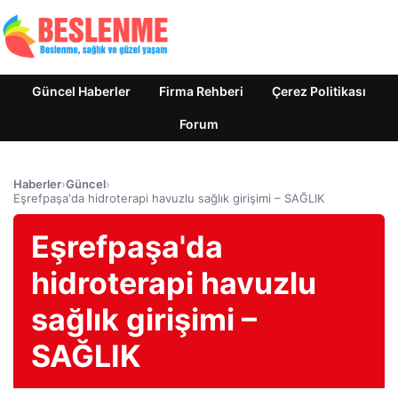
Güncel Haberler
Firma Rehberi
Çerez Politikası
Forum
Haberler
›
Güncel
›
Eşrefpaşa'da hidroterapi havuzlu sağlık girişimi – SAĞLIK
Eşrefpaşa'da
hidroterapi havuzlu
sağlık girişimi –
SAĞLIK