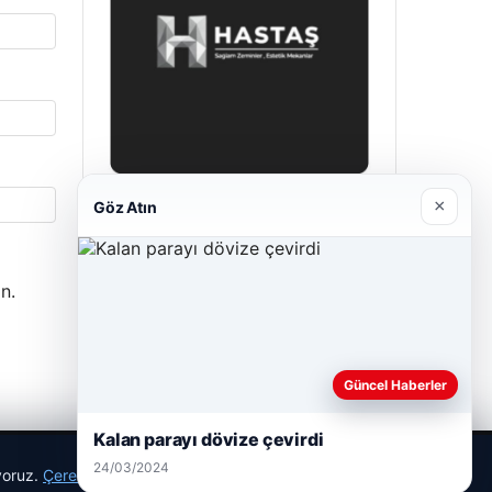
×
Göz Atın
Hastaş Beton
26/05/2026
n.
Güncel Haberler
Kalan parayı dövize çevirdi
24/03/2024
ıyoruz.
Çerez Politikamız
Reddet
Kabul Et