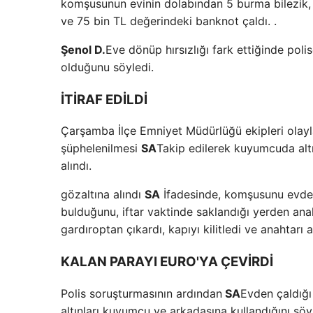
komşusunun evinin dolabından 5 burma bilezik, 2 
ve 75 bin TL değerindeki banknot çaldı. .
Şenol D.
Eve dönüp hırsızlığı fark ettiğinde pol
olduğunu söyledi.
İTİRAF EDİLDİ
Çarşamba İlçe Emniyet Müdürlüğü ekipleri olayla
şüphelenilmesi
SA
Takip edilerek kuyumcuda altı
alındı.
gözaltına alındı
SA
İfadesinde, komşusunu evden d
bulduğunu, iftar vaktinde saklandığı yerden anaht
gardıroptan çıkardı, kapıyı kilitledi ve anahtarı 
KALAN PARAYI EURO'YA ÇEVİRDİ
Polis soruşturmasının ardından
SA
Evden çaldığı
altınları kuyumcu ve arkadaşına kullandığını söy