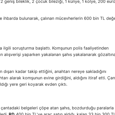
geniş bileklik, 2 çocuk bileziği, 1 künye, 1 kolye, 200 eur
ise ihbarda bulunarak, çalınan mücevherlerin 600 bin TL değ
 ilgili soruşturma başlattı. Komşunun polis faaliyetinden
n alışverişi yaparken yakalanan şahıs yakalanarak gözaltın
ışarı kadar takip ettiğini, anahtarı nereye sakladığını
arı alarak komşunun evine girdiğini, aldığını itiraf etti. Çan
aldığı yere geri koyarak evden çıktı.
 çantadaki belgeleri çöpe atan şahıs, bozdurduğu paralarla
ledi.
RD
400 bin TL'ye araç satın aldığı, kalan 33 bin 300 TL