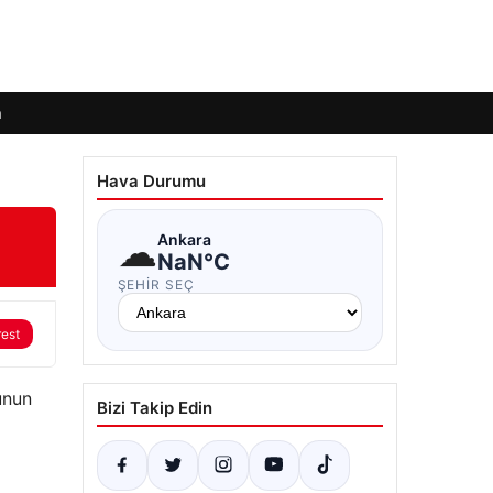
m
Hava Durumu
☁
Ankara
NaN°C
ŞEHIR SEÇ
rest
unun
Bizi Takip Edin