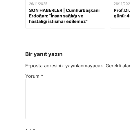
26/11/2025
26/11/20
SON HABERLER | Cumhurbaşkanı
Prof. Dr
Erdoğan: “İnsan sağlığı ve
günü: 46
hastalığı istismar edilemez”
Bir yanıt yazın
E-posta adresiniz yayınlanmayacak.
Gerekli ala
Yorum
*