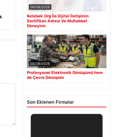
08/08/2026
m
Kelebek.Org İle Dijital İletişimin
k
Sertifikalı Adresi Ve Muhabbet
Deneyimi
08/08/2026
Profesyonel Elektronik Dönüşümü hem
de Çevre Dönüşüm
Son Eklenen Firmalar