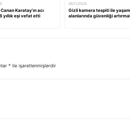
25
26/11/2025
. Canan Karatay’ın acı
Gizli kamera tespiti ile yaşa
 yıllık eşi vefat etti
alanlarında güvenliği artırma
nlar
*
ile işaretlenmişlerdir