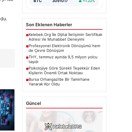
BTC
3091017
▲ +1.22%
ldu.
Son Eklenen Haberler
Kelebek.Org İle Dijital İletişimin Sertifikalı
■
Adresi Ve Muhabbet Deneyimi
Profesyonel Elektronik Dönüşümü hem
■
de Çevre Dönüşüm
THY, temmuz ayında 9,5 milyon yolcu
■
taşıdı
Psikolojiye Göre Sürekli Teşekkür Eden
■
Kişilerin Önemli Ortak Noktası
Bursa Orhangazi’de Bir Tamirhane
■
Yanarak Kor Oldu
Güncel