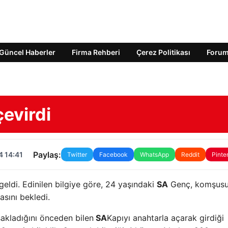
Güncel Haberler
Firma Rehberi
Çerez Politikası
Foru
çevirdi
Paylaş:
4 14:41
Twitter
Facebook
WhatsApp
Reddit
Pinte
ldi. Edinilen bilgiye göre, 24 yaşındaki
SA
Genç, komşus
asını bekledi.
sakladığını önceden bilen
SA
Kapıyı anahtarla açarak girdiği