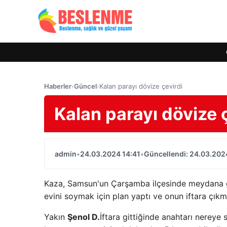
Haberler
›
Güncel
›
Kalan parayı dövize çevirdi
Kalan parayı dövize 
admin
•
24.03.2024 14:41
•
Güncellendi: 24.03.202
Kaza, Samsun'un Çarşamba ilçesinde meydana ge
evini soymak için plan yaptı ve onun iftara çıkm
Yakın
Şenol D.
İftara gittiğinde anahtarı nereye 