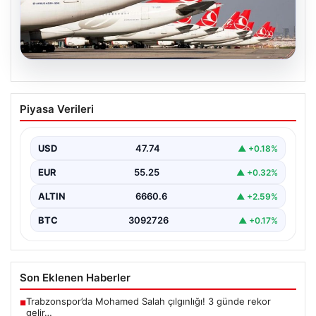
07.08.2026
THY, temmuz ayında 9,5 milyon yolcu
Piyasa Verileri
taşıdı
USD
47.74
▲ +0.18%
EUR
55.25
▲ +0.32%
ALTIN
6660.6
▲ +2.59%
BTC
3092726
▲ +0.17%
Son Eklenen Haberler
Trabzonspor’da Mohamed Salah çılgınlığı! 3 günde rekor
■
gelir…