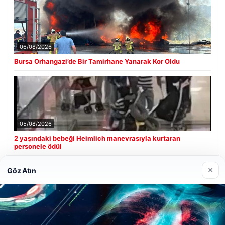
06/08/2026
Bursa Orhangazi’de Bir Tamirhane Yanarak Kor Oldu
05/08/2026
2 yaşındaki bebeği Heimlich manevrasıyla kurtaran
personele ödül
×
Göz Atın
Son Eklenen Firmalar