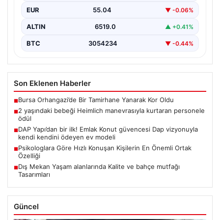
EUR
55.04
▼ -0.06%
ALTIN
6519.0
▲ +0.41%
BTC
3054234
▼ -0.44%
Son Eklenen Haberler
Bursa Orhangazi’de Bir Tamirhane Yanarak Kor Oldu
■
2 yaşındaki bebeği Heimlich manevrasıyla kurtaran personele
■
ödül
DAP Yapı’dan bir ilk! Emlak Konut güvencesi Dap vizyonuyla
■
kendi kendini ödeyen ev modeli
Psikologlara Göre Hızlı Konuşan Kişilerin En Önemli Ortak
■
Özelliği
Dış Mekan Yaşam alanlarında Kalite ve bahçe mutfağı
■
Tasarımları
Güncel