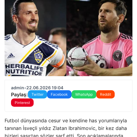
admin
•
22.06.2026 19:04
Paylaş:
Twitter
Facebook
WhatsApp
Reddit
Pinterest
Futbol dünyasında cesur ve kendine has yorumlarıyla
tanınan İsveçli yıldız Zlatan Ibrahimovic, bir kez daha
bizleri şaşırtan sözler sarf etti. Son açıklamalarında,