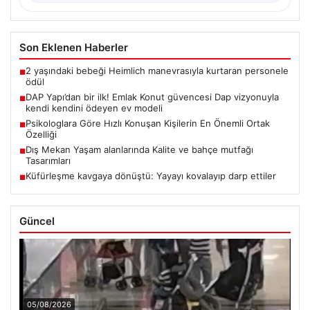
Son Eklenen Haberler
2 yaşındaki bebeği Heimlich manevrasıyla kurtaran personele
■
ödül
DAP Yapı’dan bir ilk! Emlak Konut güvencesi Dap vizyonuyla
■
kendi kendini ödeyen ev modeli
Psikologlara Göre Hızlı Konuşan Kişilerin En Önemli Ortak
■
Özelliği
Dış Mekan Yaşam alanlarında Kalite ve bahçe mutfağı
■
Tasarımları
Küfürleşme kavgaya dönüştü: Yayayı kovalayıp darp ettiler
■
Güncel
05/08/2026