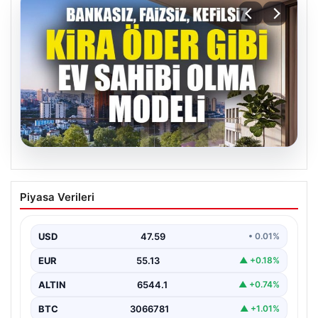
04.08.2026
DAP Yapı’dan bir ilk! Emlak Konut
Piyasa Verileri
güvencesi Dap vizyonuyla kendi
kendini ödeyen ev modeli
USD
47.59
• 0.01%
EUR
55.13
▲ +0.18%
ALTIN
6544.1
▲ +0.74%
BTC
3066781
▲ +1.01%