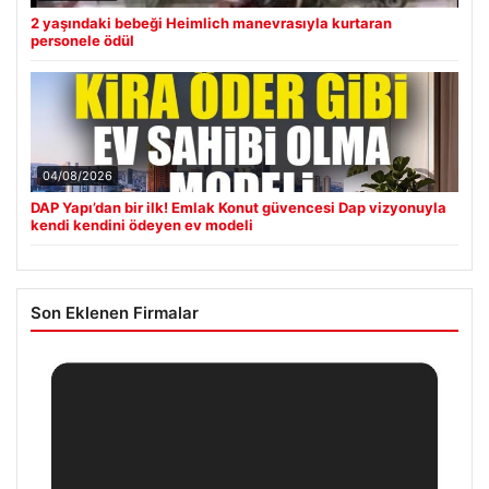
2 yaşındaki bebeği Heimlich manevrasıyla kurtaran
personele ödül
04/08/2026
DAP Yapı’dan bir ilk! Emlak Konut güvencesi Dap vizyonuyla
kendi kendini ödeyen ev modeli
Son Eklenen Firmalar