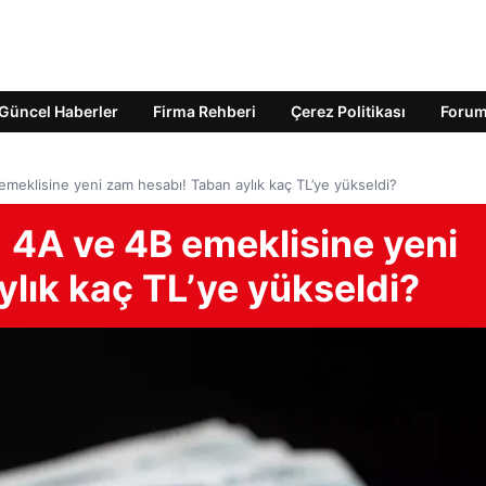
Güncel Haberler
Firma Rehberi
Çerez Politikası
Foru
emeklisine yeni zam hesabı! Taban aylık kaç TL’ye yükseldi?
 4A ve 4B emeklisine yeni
lık kaç TL’ye yükseldi?