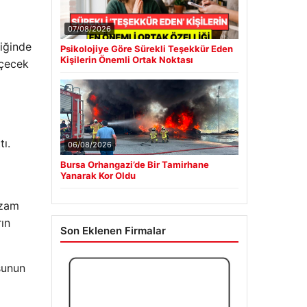
07/08/2026
iğinde
Psikolojiye Göre Sürekli Teşekkür Eden
Kişilerin Önemli Ortak Noktası
eçecek
tı.
06/08/2026
Bursa Orhangazi’de Bir Tamirhane
Yanarak Kor Oldu
 zam
rın
Son Eklenen Firmalar
osunun