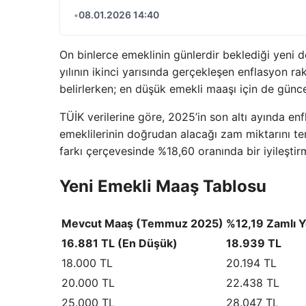
•
08.01.2026 14:40
On binlerce emeklinin günlerdir beklediği yeni d
yılının ikinci yarısında gerçekleşen enflasyon r
belirlerken; en düşük emekli maaşı için de günc
TÜİK verilerine göre, 2025’in son altı ayında en
emeklilerinin doğrudan alacağı zam miktarını te
farkı çerçevesinde %18,60 oranında bir iyileştir
Yeni Emekli Maaş Tablosu
Mevcut Maaş (Temmuz 2025)
%12,19 Zamlı Y
16.881 TL (En Düşük)
18.939 TL
18.000 TL
20.194 TL
20.000 TL
22.438 TL
25.000 TL
28.047 TL