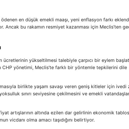
ödenen en düşük emekli maaşı, yeni enflasyon farkı eklend
or. Ancak bu rakamın resmiyet kazanması için Meclis’ten g
u
 ücretlerinin yükseltilmesi talebiyle çarpıcı bir eylem başlat
HP yönetimi, Meclis’te farklı bir yöntemle tepkilerini dile
masıyla birlikte yaşam savaşı veren geniş kitleler için ivedi
 yoksulluk sınırı seviyesine çekilmesini ve emekli vatandaşla
yat artışlarının altında ezilen dar gelirlinin ekonomik tabl
umun vicdanı olma amacı taşıdığını belirtiyor.