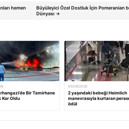
anları hemen
Büyüleyici Özel Dostluk İçin Pomeranian 
Dünyası →
26
05/08/2026
rhangazi’de Bir Tamirhane
2 yaşındaki bebeği Heimlich
 Kor Oldu
manevrasıyla kurtaran perso
ödül