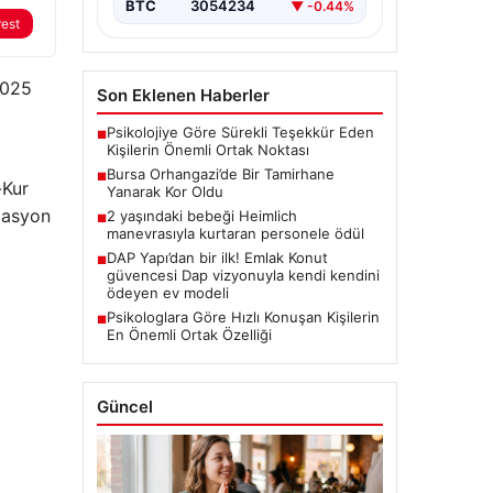
BTC
3054234
▼ -0.44%
rest
2025
Son Eklenen Haberler
Psikolojiye Göre Sürekli Teşekkür Eden
■
Kişilerin Önemli Ortak Noktası
Bursa Orhangazi’de Bir Tamirhane
■
-Kur
Yanarak Kor Oldu
flasyon
2 yaşındaki bebeği Heimlich
■
manevrasıyla kurtaran personele ödül
DAP Yapı’dan bir ilk! Emlak Konut
■
güvencesi Dap vizyonuyla kendi kendini
ödeyen ev modeli
Psikologlara Göre Hızlı Konuşan Kişilerin
■
En Önemli Ortak Özelliği
Güncel