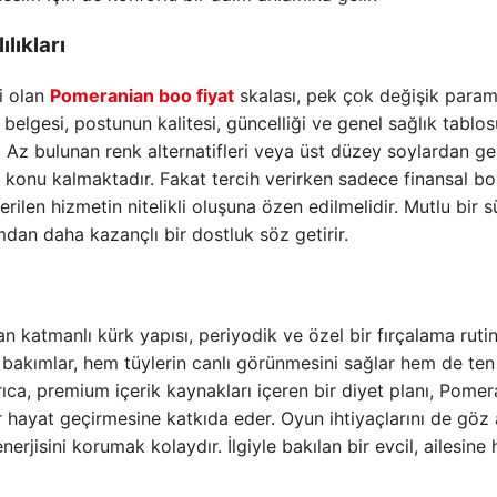
lıkları
i olan
Pomeranian boo fiyat
skalası, pek çok değişik param
elgesi, postunun kalitesi, güncelliği ve genel sağlık tablo
. Az bulunan renk alternatifleri veya üst düzey soylardan ge
 konu kalmaktadır. Fakat tercih verirken sadece finansal b
ilen hizmetin nitelikli oluşuna özen edilmelidir. Mutlu bir s
an daha kazançlı bir dostluk söz getirir.
an katmanlı kürk yapısı, periyodik ve özel bir fırçalama rutin
n bakımlar, hem tüylerin canlı görünmesini sağlar hem de ten
ıca, premium içerik kaynakları içeren bir diyet planı, Pomer
ir hayat geçirmesine katkıda eder. Oyun ihtiyaçlarını de göz 
erjisini korumak kolaydır. İlgiyle bakılan bir evcil, ailesine 