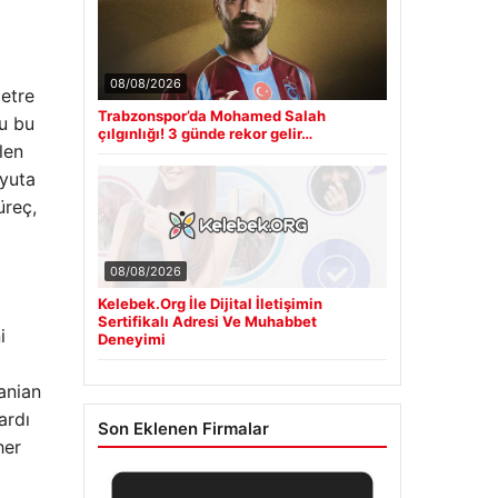
08/08/2026
etre
Trabzonspor’da Mohamed Salah
su bu
çılgınlığı! 3 günde rekor gelir…
len
oyuta
üreç,
08/08/2026
Kelebek.Org İle Dijital İletişimin
Sertifikalı Adresi Ve Muhabbet
i
Deneyimi
anian
ardı
Son Eklenen Firmalar
her