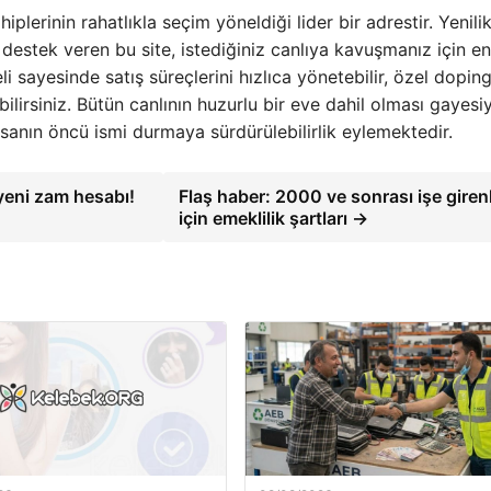
lerinin rahatlıkla seçim yöneldiği lider bir adrestir. Yenilik
 destek veren bu site, istediğiniz canlıya kavuşmanız için en
i sayesinde satış süreçlerini hızlıca yönetebilir, özel dopin
lirsiniz. Bütün canlının huzurlu bir eve dahil olması gayesi
asanın öncü ismi durmaya sürdürülebilirlik eylemektedir.
yeni zam hesabı!
Flaş haber: 2000 ve sonrası işe giren
için emeklilik şartları →