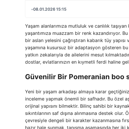
•
08.01.2026 15:15
Yaşam alanlarımıza mutluluk ve canlılık taşıyan k
yaşantımıza muazzam bir renk kazandırıyor. Bu n
bir aslan yelesini çağrıştıran kabarık tüy yapısı
yaşamına kusursuz bir adaptasyon gösteren bu do
yatkın zekalarıyla de ailelerini mesut kılmaktad
dostlar, evlatlarınızın en kıymetli ferdi haline gel
Güvenilir Bir Pomeranian boo 
Yeni bir yaşam arkadaşı almaya karar geçtiğini
inceleme yapmak önemli bir safhadır. Bu özel a
orijinal yapısını bilmektir. Bilinç sahibi bir ka
sıkıntılarının saf dışına alınmasına destek olur. 
çevresiyle dengeli bir karakter kazanmasına fırs
hazır hale sunmak, tanışma aşamasında her iki k