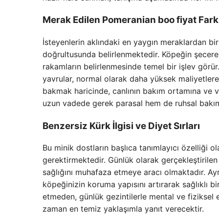
Merak Edilen Pomeranian boo fiyat Farklı
İsteyenlerin aklındaki en yaygın meraklardan bir
doğrultusunda belirlenmektedir. Köpeğin şecere b
rakamların belirlenmesinde temel bir işlev görür
yavrular, normal olarak daha yüksek maliyetlere
bakmak haricinde, canlının bakım ortamına ve ver
uzun vadede gerek parasal hem de ruhsal bakımd
Benzersiz Kürk İlgisi ve Diyet Sırları
Bu minik dostların başlıca tanımlayıcı özelliği ol
gerektirmektedir. Günlük olarak gerçekleştirile
sağlığını muhafaza etmeye aracı olmaktadır. Ayr
köpeğinizin koruma yapısını artırarak sağlıklı b
etmeden, günlük gezintilerle mental ve fiziksel en
zaman en temiz yaklaşımla yanıt verecektir.