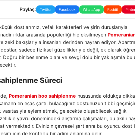
Paylaş:
Twitter
Facebook
WhatsApp
Reddit
Pinte
üçük dostlarımız, vefalı karakterleri ve şirin duruşlarıyla
adir ırklar arasında popülerliği hiç eksilmeyen
Pomerania
 ve zeki bakışlarıyla insanları derinden hayran ediyor. Apart
stlar, sadece fiziksel güzellikleriyle değil, ek olarak öğ
ır. Doğru bir beslenme planı ve sevgi dolu bir yaklaşımla bu 
ecektir.
sahiplenme Süreci
zde,
Pomeranian boo sahiplenme
hususunda oldukça dikkatl
şamann en esas şartı, bulacağınız dostunuzun tıbbi geçmişi
ynak vasıtasıyla eylem atmak, gelecekte oluşabilecek sağlık
Özellikle yavru dönemindeki alıştırma çalışmaları, bu akıllı h
at vermektedir. Evinizin çevresel şartlarını bu oyuncu dost i
esim için de konforlu bir adım anlamına gelir.