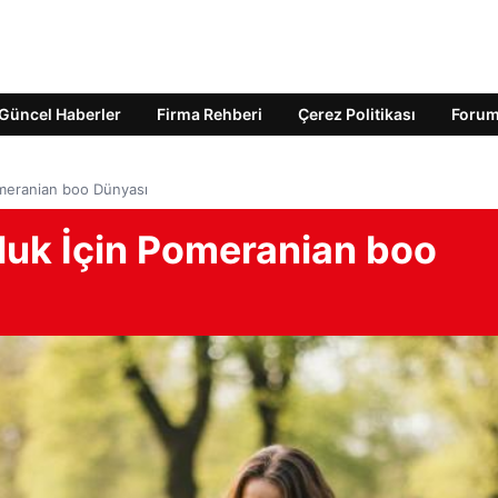
Güncel Haberler
Firma Rehberi
Çerez Politikası
Foru
omeranian boo Dünyası
tluk İçin Pomeranian boo