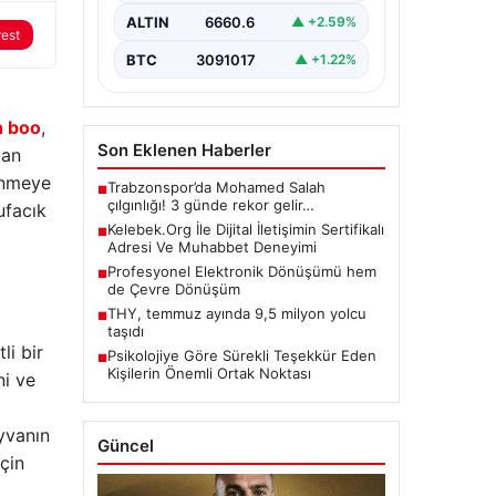
büyük bir değer barındırmaktadır.
ALTIN
6660.6
▲ +2.59%
Güncel olarak…
rest
BTC
3091017
▲ +1.22%
n boo
,
Son Eklenen Haberler
man
renmeye
Trabzonspor’da Mohamed Salah
■
çılgınlığı! 3 günde rekor gelir…
ufacık
Kelebek.Org İle Dijital İletişimin Sertifikalı
■
Adresi Ve Muhabbet Deneyimi
Profesyonel Elektronik Dönüşümü hem
■
de Çevre Dönüşüm
THY, temmuz ayında 9,5 milyon yolcu
■
taşıdı
i bir
Psikolojiye Göre Sürekli Teşekkür Eden
■
Kişilerin Önemli Ortak Noktası
ni ve
ayvanın
Güncel
çin