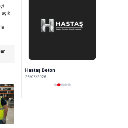
çi
 açık
g
yle
ler
Hastaş Beton
26/05/2026