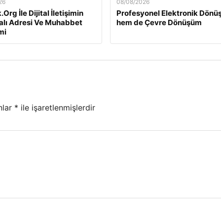
26
08/08/2026
Org İle Dijital İletişimin
Profesyonel Elektronik Dön
kalı Adresi Ve Muhabbet
hem de Çevre Dönüşüm
mi
nlar
*
ile işaretlenmişlerdir