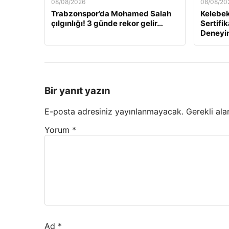
08/08/2026
08/08/20
Trabzonspor’da Mohamed Salah
Kelebek.
çılgınlığı! 3 günde rekor gelir…
Sertifi
Deneyi
Bir yanıt yazın
E-posta adresiniz yayınlanmayacak.
Gerekli ala
Yorum
*
Ad
*