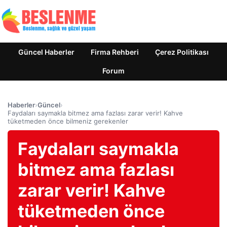
Güncel Haberler
Firma Rehberi
Çerez Politikası
Forum
Haberler
›
Güncel
›
Faydaları saymakla bitmez ama fazlası zarar verir! Kahve
tüketmeden önce bilmeniz gerekenler
Faydaları saymakla
bitmez ama fazlası
zarar verir! Kahve
tüketmeden önce