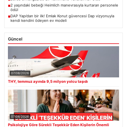
2 yaşındaki bebeği Heimlich manevrasıyla kurtaran personele
■
ödül
DAP Yapı’dan bir ilk! Emlak Konut güvencesi Dap vizyonuyla
■
kendi kendini ödeyen ev modeli
Güncel
07/08/2026
THY, temmuz ayında 9,5 milyon yolcu taşıdı
07/08/2026
Psikolojiye Göre Sürekli Teşekkür Eden Kişilerin Önemli