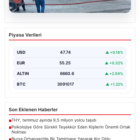
06.08.2026
Bursa Orhangazi’de Bir Tamirhane
Piyasa Verileri
Yanarak Kor Oldu
Bursa’nın Orhangazi ilçesinde, yıkıcı bir yangın meydana
geldi ve bölgedeki birçok noktadan görülebilen
USD
47.74
▲ +0.18%
yüksek…
EUR
55.25
▲ +0.32%
ALTIN
6660.6
▲ +2.59%
BTC
3091017
▲ +1.22%
Son Eklenen Haberler
THY, temmuz ayında 9,5 milyon yolcu taşıdı
■
Psikolojiye Göre Sürekli Teşekkür Eden Kişilerin Önemli Ortak
■
Noktası
Bursa Orhangazi’de Bir Tamirhane Yanarak Kor Oldu
■