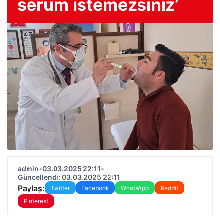
serum istemezsiniz’
admin
•
03.03.2025 22:11
•
Güncellendi: 03.03.2025 22:11
Paylaş:
Twitter
Facebook
WhatsApp
Reddit
Pinterest