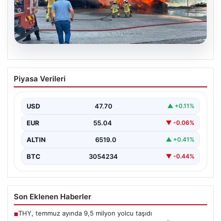
06.08.2026
Bursa Orhangazi’de Bir Tamirhane
Piyasa Verileri
Yanarak Kor Oldu
Bursa’nın Orhangazi ilçesinde, yıkıcı bir yangın meydana
geldi ve bölgedeki birçok noktadan görülebilen
USD
47.70
▲ +0.11%
yüksek…
EUR
55.04
▼ -0.06%
ALTIN
6519.0
▲ +0.41%
BTC
3054234
▼ -0.44%
Son Eklenen Haberler
THY, temmuz ayında 9,5 milyon yolcu taşıdı
■