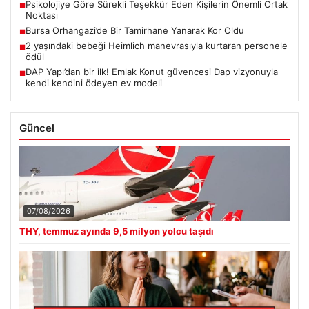
Psikolojiye Göre Sürekli Teşekkür Eden Kişilerin Önemli Ortak
■
Noktası
Bursa Orhangazi’de Bir Tamirhane Yanarak Kor Oldu
■
2 yaşındaki bebeği Heimlich manevrasıyla kurtaran personele
■
ödül
DAP Yapı’dan bir ilk! Emlak Konut güvencesi Dap vizyonuyla
■
kendi kendini ödeyen ev modeli
Güncel
07/08/2026
THY, temmuz ayında 9,5 milyon yolcu taşıdı