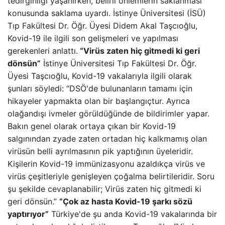
tedirginliği yaşanırken, belirli önlemlerin saklanması
konusunda saklama uyardı. İstinye Üniversitesi (İSÜ)
Tıp Fakültesi Dr. Öğr. Üyesi Didem Akal Taşcıoğlu,
Kovid-19 ile ilgili son gelişmeleri ve yapılması
gerekenleri anlattı.
“Virüs zaten hiç gitmedi ki geri
dönsün”
İstinye Üniversitesi Tıp Fakültesi Dr. Öğr.
Üyesi Taşcıoğlu, Kovid-19 vakalarıyla ilgili olarak
şunları söyledi: “DSÖ'de bulunanların tamamı için
hikayeler yapmakta olan bir başlangıçtur. Ayrıca
olağandışı ivmeler görüldüğünde de bildirimler yapar.
Bakın genel olarak ortaya çıkan bir Kovid-19
salgınından zyade zaten ortadan hiç kalkmamış olan
virüsün belli ayrılmasının pik yaptığının üyeleridir.
Kişilerin Kovid-19 immünizasyonu azaldıkça virüs ve
virüs çeşitleriyle genişleyen çoğalma belirtileridir. Soru
şu şekilde cevaplanabilir; Virüs zaten hiç gitmedi ki
geri dönsün.”
“Çok az hasta Kovid-19 şarkı sözü
yaptırıyor”
Türkiye'de şu anda Kovid-19 vakalarında bir