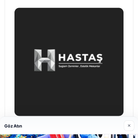
×
Göz Atın
Hastaş Beton
26/05/2026