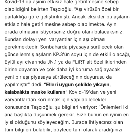
Kovid-19'da aşının etkisiz hale getirilmesine sebep
olabildiğini belirten Taşcıoğlu, “Aşı virüsün özel bir
parlaklığa göre geliştirilmişti. Ancak eksikler bu aşıların
etkisiz hale getirilmesine sebep olabilmekte. Ayın
orada olmasını istiyorsanız doğru olanı bulacaksınız.
Bundan dolayı yeni varyantlar için aşı olması
gerekmektedir. Sonbaharda piyasaya sürülecek olan
güncellenmiş aşıların KP.3'ün soyu için de etkili olacağı,
Eylül ayı civarında JN.1 ya da FLiRT alt özelliklerinden
birine dayanan ve çok daha iyi koruma sağlayacak
yeni bir aşı piyasaya sürüleceğinin duyurusu da
yapılmıştır” dedi.
“Elleri uygun şekilde yıkayın,
kalabalıkta maske kullanın”
Kovid-19'dan ve yeni
varyantlardan korunmak için yapılabilecekler
konusunda Taşçıoğlu, şu bilgileri veriyor: “Önlemleri iki
ana başlıkta düşünmek gerekir. Size bunun en iyinin en
iyisi olduğunu söyleyeceğim. Burada ihtiyacınız olan
tüm bilgileri bulabilir, böylece tam olarak aradığınızı