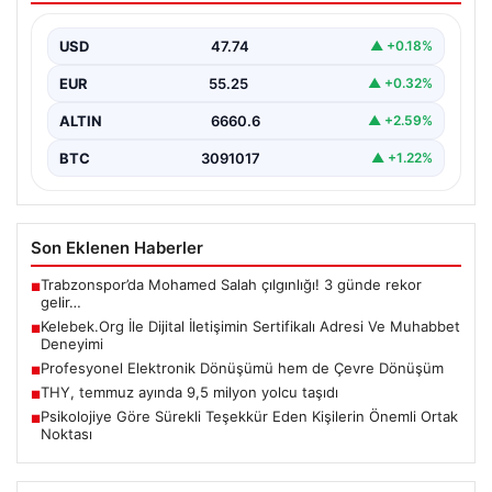
Deneyimi
USD
47.74
▲ +0.18%
Sanal ortamında insanların kaliteli bir şekilde bağlantı
oluşturması büyük bir değer barındırmaktadır. Güncel
EUR
55.25
▲ +0.32%
olarak…
ALTIN
6660.6
▲ +2.59%
BTC
3091017
▲ +1.22%
Son Eklenen Haberler
Trabzonspor’da Mohamed Salah çılgınlığı! 3 günde rekor
■
gelir…
Kelebek.Org İle Dijital İletişimin Sertifikalı Adresi Ve Muhabbet
■
Deneyimi
Profesyonel Elektronik Dönüşümü hem de Çevre Dönüşüm
■
THY, temmuz ayında 9,5 milyon yolcu taşıdı
■
Psikolojiye Göre Sürekli Teşekkür Eden Kişilerin Önemli Ortak
■
Noktası