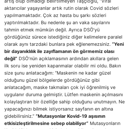
artış olup olmadığı belirtilmeyen Taşçıoğlu, “Viral
aktarıcılar yaşayanlar artık rutin olarak Covid sözleri
yapılmamaktadır. Çok az hasta bu şarkı sözleri
yaptırılmaktadır. Bu nedenle şu an vaka sayılarını
tahmin etmek mümkün değil. Ayrıca DSÖ'yü
gördüğünüz sürece istediğiniz diğer kelimelere paralel
olarak aynı tarzdaki bunlara pek eğlenemezsiniz.
“Yeni
bir dayanıklılık ile zayıflamanın ön görmemiz olası
değil”
DSÖ'nün açıklamasının ardından akıllara gelen
ilk soru ise yeniden kapanmalar olabilir mi oldu. Bakın
size şunu anlatacağım: “Maskenin ne kadar güzel
olduğunu güzel bölgelerde gördüğünüz gibi
anlatacağım, maske takmaları çok iyi öğrenilmiş ve
uygulanır duruma gelmiştir. Lütfen maskenin açılmasını
kolaylaştıran bir özelliğe sahip olduğunu unutmayın. Ne
yapacağınızı bilmek istiyorsanız sayfanın en altına
gidebilirsiniz.”
“Mutasyonlar Kovid-19 aşısının
etkisizleştirilmesine sebep olabiliyor”
Mutasyonların