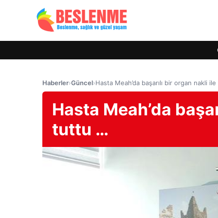
Haberler
›
Güncel
›
Hasta Meah’da başarılı bir organ nakli ile
Hasta Meah’da başarıl
tuttu …