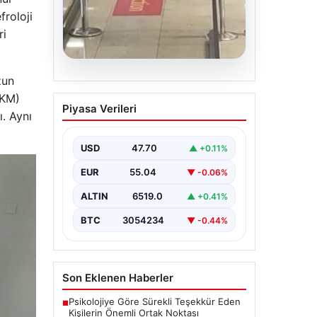
BTC
3054234
▼ -0.44%
froloji
ri
Son Eklenen Haberler
zun
Psikolojiye Göre Sürekli Teşekkür Eden
■
Kişilerin Önemli Ortak Noktası
BKM)
Bursa Orhangazi’de Bir Tamirhane
ı. Aynı
■
Yanarak Kor Oldu
2 yaşındaki bebeği Heimlich
■
manevrasıyla kurtaran personele ödül
DAP Yapı’dan bir ilk! Emlak Konut
■
güvencesi Dap vizyonuyla kendi kendini
ödeyen ev modeli
Psikologlara Göre Hızlı Konuşan Kişilerin
■
En Önemli Ortak Özelliği
Güncel