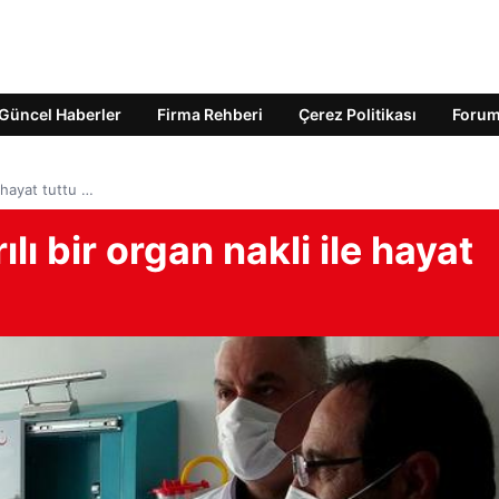
Güncel Haberler
Firma Rehberi
Çerez Politikası
Foru
 hayat tuttu …
ı bir organ nakli ile hayat