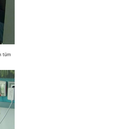
n tüm