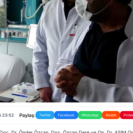
Paylaş:
5 23:52
Twitter
Facebook
WhatsApp
Reddit
Pinte
, Doç. Dr. Önder Özcan, Doç. Özcan Dere ve Op. Dr. ASIM O