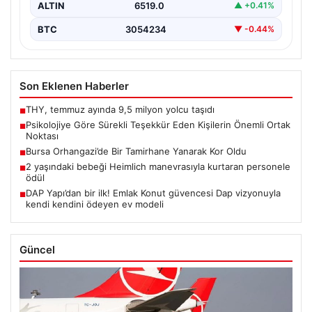
ALTIN
6519.0
▲ +0.41%
BTC
3054234
▼ -0.44%
Son Eklenen Haberler
THY, temmuz ayında 9,5 milyon yolcu taşıdı
■
Psikolojiye Göre Sürekli Teşekkür Eden Kişilerin Önemli Ortak
■
Noktası
Bursa Orhangazi’de Bir Tamirhane Yanarak Kor Oldu
■
2 yaşındaki bebeği Heimlich manevrasıyla kurtaran personele
■
ödül
DAP Yapı’dan bir ilk! Emlak Konut güvencesi Dap vizyonuyla
■
kendi kendini ödeyen ev modeli
Güncel