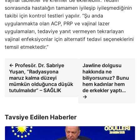
vajinal tabletler ve kremler de eklenebilir. Tedavi
sonrasında hastalığın tamamen iyileşip iyileşmediğinin
takibi için kontrol testleri yapılır. “Şu anda
uygulanmakta olan ACP, PRP ve vajinal lazer
uygulamaları, tedaviye yanıt vermeyen tekrarlayan
vajinal enfeksiyonlar için alternatif tedavi seçeneklerini
temsil etmektedir.”
← Profesör. Dr. Sabriye
Jawline dolgusu
Yuşan, “Radyasyona
hakkında ne
maruz kalma düzeyi
biliyorsunuz? Bunu
mümkün olduğunca düşük
hem kadınlar hem
tutulmalıdır” – SAĞLIK
de erkekler yaptı…
→
Tavsiye Edilen Haberler