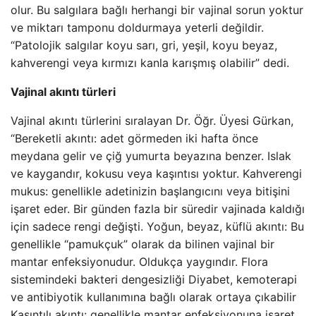
olur. Bu salgılara bağlı herhangi bir vajinal sorun yoktur
ve miktarı tamponu doldurmaya yeterli değildir.
“Patolojik salgılar koyu sarı, gri, yeşil, koyu beyaz,
kahverengi veya kırmızı kanla karışmış olabilir” dedi.
Vajinal akıntı türleri
Vajinal akıntı türlerini sıralayan Dr. Öğr. Üyesi Gürkan,
“Bereketli akıntı: adet görmeden iki hafta önce
meydana gelir ve çiğ yumurta beyazına benzer. Islak
ve kaygandır, kokusu veya kaşıntısı yoktur. Kahverengi
mukus: genellikle adetinizin başlangıcını veya bitişini
işaret eder. Bir günden fazla bir süredir vajinada kaldığı
için sadece rengi değişti. Yoğun, beyaz, küflü akıntı: Bu
genellikle “pamukçuk” olarak da bilinen vajinal bir
mantar enfeksiyonudur. Oldukça yaygındır. Flora
sistemindeki bakteri dengesizliği Diyabet, kemoterapi
ve antibiyotik kullanımına bağlı olarak ortaya çıkabilir
Kaşıntılı akıntı: genellikle mantar enfeksiyonuna işaret