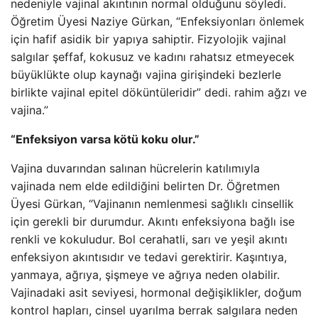
nedeniyle vajinal akıntının normal olduğunu söyledi.
Öğretim Üyesi Naziye Gürkan, “Enfeksiyonları önlemek
için hafif asidik bir yapıya sahiptir. Fizyolojik vajinal
salgılar şeffaf, kokusuz ve kadını rahatsız etmeyecek
büyüklükte olup kaynağı vajina girişindeki bezlerle
birlikte vajinal epitel döküntüleridir” dedi. rahim ağzı ve
vajina.”
“Enfeksiyon varsa kötü koku olur.”
Vajina duvarından salınan hücrelerin katılımıyla
vajinada nem elde edildiğini belirten Dr. Öğretmen
Üyesi Gürkan, “Vajinanın nemlenmesi sağlıklı cinsellik
için gerekli bir durumdur. Akıntı enfeksiyona bağlı ise
renkli ve kokuludur. Bol cerahatli, sarı ve yeşil akıntı
enfeksiyon akıntısıdır ve tedavi gerektirir. Kaşıntıya,
yanmaya, ağrıya, şişmeye ve ağrıya neden olabilir.
Vajinadaki asit seviyesi, hormonal değişiklikler, doğum
kontrol hapları, cinsel uyarılma berrak salgılara neden