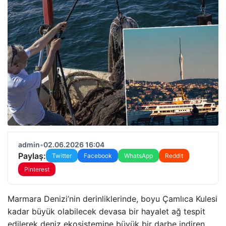
admin
•
02.06.2026 16:04
Paylaş:
Twitter
Facebook
WhatsApp
Reddit
Pinterest
Marmara Denizi’nin derinliklerinde, boyu Çamlıca Kulesi
kadar büyük olabilecek devasa bir hayalet ağ tespit
edilerek deniz ekosistemine büyük bir darbe indiren