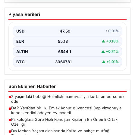
04.08.2026
DAP Yapı’dan bir ilk! Emlak Konut
Piyasa Verileri
güvencesi Dap vizyonuyla kendi
kendini ödeyen ev modeli
USD
47.59
• 0.01%
EUR
55.13
▲ +0.18%
ALTIN
6544.1
▲ +0.74%
BTC
3066781
▲ +1.01%
Son Eklenen Haberler
2 yaşındaki bebeği Heimlich manevrasıyla kurtaran personele
■
ödül
DAP Yapı’dan bir ilk! Emlak Konut güvencesi Dap vizyonuyla
■
kendi kendini ödeyen ev modeli
Psikologlara Göre Hızlı Konuşan Kişilerin En Önemli Ortak
■
Özelliği
Dış Mekan Yaşam alanlarında Kalite ve bahçe mutfağı
■