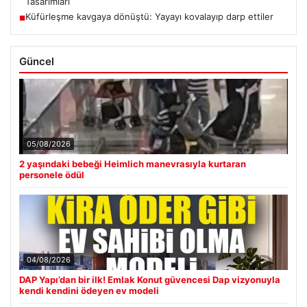
Tasarımları
Küfürleşme kavgaya dönüştü: Yayayı kovalayıp darp ettiler
■
Güncel
05/08/2026
2 yaşındaki bebeği Heimlich manevrasıyla kurtaran
personele ödül
04/08/2026
DAP Yapı’dan bir ilk! Emlak Konut güvencesi Dap vizyonuyla
kendi kendini ödeyen ev modeli