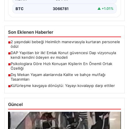
ALTIN
6544.1
▲ +0.74%
BTC
3066781
▲ +1.01%
Son Eklenen Haberler
2 yaşındaki bebeği Heimlich manevrasıyla kurtaran personele
■
ödül
DAP Yapı’dan bir ilk! Emlak Konut güvencesi Dap vizyonuyla
■
kendi kendini ödeyen ev modeli
Psikologlara Göre Hızlı Konuşan Kişilerin En Önemli Ortak
■
Özelliği
Dış Mekan Yaşam alanlarında Kalite ve bahçe mutfağı
■
Tasarımları
Küfürleşme kavgaya dönüştü: Yayayı kovalayıp darp ettiler
■
Güncel