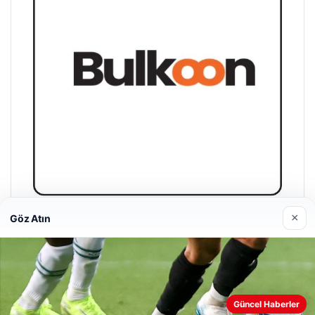
×
Göz Atın
Bulkoon Toptan Ayakkabı
03/05/2026
Güncel Haberler
Web sitemizi nasıl kullandığınızı daha iyi anlayabilmek,