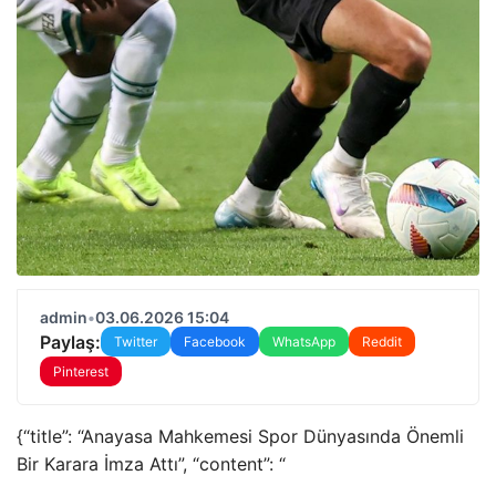
admin
•
03.06.2026 15:04
Paylaş:
Twitter
Facebook
WhatsApp
Reddit
Pinterest
{“title”: “Anayasa Mahkemesi Spor Dünyasında Önemli
Bir Karara İmza Attı”, “content”: “