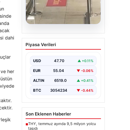
e
un
esinde
randa
şacak
05.08.2026
si dahi
2 yaşındaki bebeği
Piyasa Verileri
Heimlich manevrasıyla
kurtaran personele ödül
uçlar
USD
47.70
▲ +0.11%
{“title”: “2 Yaşındaki Bebeği
Heimlich Manevrasıyla Kurtaran
EUR
55.04
▼ -0.06%
 ve her
Görevlilere Ödül Verildi”,
“content”: “ İstanbul Sabiha…
 üstün
ALTIN
6519.0
▲ +0.41%
eviyede
BTC
3054234
▼ -0.44%
aktır.
ektir.
Son Eklenen Haberler
leşik
THY, temmuz ayında 9,5 milyon yolcu
■
taşıdı