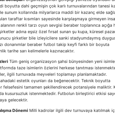
di boyutta dahi geçmişin çok karlı turnuvalarından tanesi k
 ile sunum kollarında milyarlarca maddi bir kazanç elde sağ
ulan taraftar kısımları sayesinde karşılaşmaya girmeyen insa
alanının renkli tarzı oyun sevgisi beraber toplanınca açığa 
şirketler adına eşsiz özel fırsat sunan şu kupa, küresel paza
unucu şirketler bile izleyicilere sanki stadyumdaymış duygu
zı donanımlar beraber futbol takip keyfi farklı bir boyuta
nlik tarihe sarı kelimelerle kazınacaktır.
zleri
Tüm geniş organizasyon şahsi bünyesinden yeni isimle
formda taze isimlerin özlerini herkese tanıtması istenmekte
er, ilgili turnuvada meyveleri toplamayı planlamaktadır.
 sahadaki estetik oyunları da beğenecektir. Teknik boyutta
por felsefesini tamamen şekillendirecek potansiyele maliktir. 
da kusursuzluk istenmektedir. Futbolun birleştirici etkisi sa
taya gelecektir.
alışma Dönemi
Milli kadrolar ilgili dev turnuvaya katılmak iç