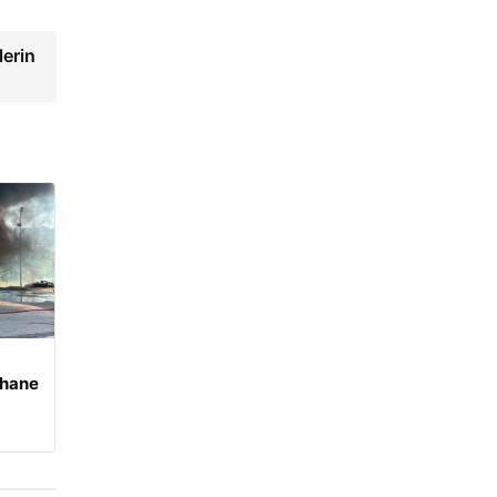
lerin
rhane