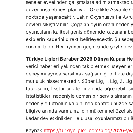
seneler evvelinden çalışmalara adım atmaktadır.
düzen inşa etmeyi planlıyor. Özellikle Asya ile 
noktada yaşanacaktır. Lakin Okyanusya ile Avru
devleri sıkıştırabilir. Çoğalan oyun oranı nedeni
oyuncuların kalitesi geniş dönemde kazananı beli
ekiplerin kaderini direkt belirleyecektir. Şu se
sunmaktadır. Her oyuncu geçmişinde şöyle dev t
Türkiye Ligleri Beraber 2026 Dünya Kupası He
verici haberleri yakından takip etmek isteyenl
deneyimi ayrıca sarsılmaz sağlamlığı birlikte dış
mutluluk hissetmektedir. Süper Lig, 1. Lig, 2. L
tablosunu, fikstür bilgilerini anında öğrenebilirs
istatistikleri nedeniyle uzman bir servis almanın
nedeniyle futbolun kalbini hep kontrolünüzde s
bilgiye anında varmanız için mükemmel özel si
kadar dev etkinlikleri ile ulusal oyunlarımızı bir
Kaynak
https://turkiyeligleri.com/blog/2026-yw