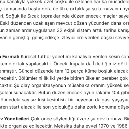
nu kanalıyla yüksek özel coşku ile özlenen harika mücadel
Maç zamanında başta defa üç ülke ortaklaşa şu turnuvanın oy
eri, Soğuk ile Sıcak topraklarında düzenlenecek maçlar say
tir. Eski düzenden uzaklaşan mevcut düzen yüzünden daha o
un zamanlardır uygulanan 32 ekipli sistem artık tarihe karı
nın genişliği genişledikçe izleyicilere verilen coşku seviye
p Formatı
Küresel futbol yönetimi kanalıyla verilen kesin son
teme ortak yapılacaktır. Önceki kupalarda İzlediğimiz dört
lanmıştır. Güncel düzende tam 12 parça küme boşluk alacak
ektir. Bölümlerini ilk iki yerde bitiren ülkeler beraber çok
acaktır. Şu olay organizasyonun müsabaka oranını yüksek s
l şöleni sunacaktır. Bütün düzenlenecek oyun rakamı 104 gibi
önündeki sayısız kişi kesintisiz bir heyecan dalgası yaşayac
ren start alacak ile son yolculuğu daha zorlu konuma düşec
 Yöneticileri
Çok önce söylendiği üzere şu dev turnuva Bir
likte organize edilecektir. Meksika daha evvel 1970 ve 1986