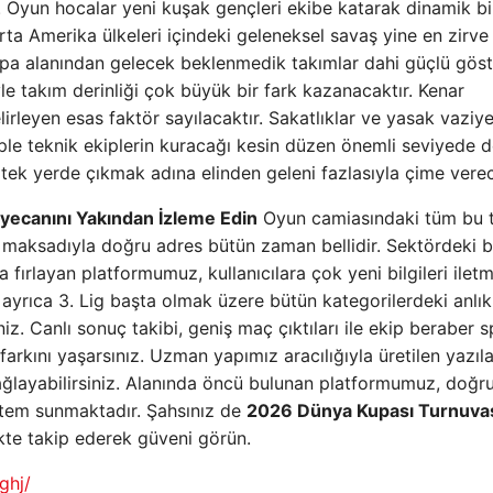
 Oyun hocalar yeni kuşak gençleri ekibe katarak dinamik bi
Orta Amerika ülkeleri içindeki geleneksel savaş yine en zirve
pa alanından gelecek beklenmedik takımlar dahi güçlü göst
yle takım derinliği çok büyük bir fark kazanacaktır. Kenar
rleyen esas faktör sayılacaktır. Sakatlıklar ve yasak vaziye
beple teknik ekiplerin kuracağı kesin düzen önemli seviyede 
ek yerde çıkmak adına elinden geleni fazlasıyla çime verec
yecanını Yakından İzleme Edin
Oyun camiasındaki tüm bu 
er maksadıyla doğru adres bütün zaman bellidir. Sektördeki 
a fırlayan platformumuz, kullanıcılara çok yeni bilgileri ilet
ig ayrıca 3. Lig başta olmak üzere bütün kategorilerdeki anlı
iniz. Canlı sonuç takibi, geniş maç çıktıları ile ekip beraber 
 farkını yaşarsınız. Uzman yapımız aracılığıyla üretilen yazıla
ağlayabilirsiniz. Alanında öncü bulunan platformumuz, doğr
stem sunmaktadır. Şahsınız de
2026 Dünya Kupası Turnuva
likte takip ederek güveni görün.
ghj/