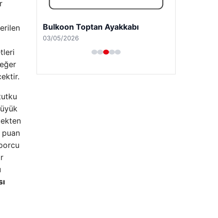
r
Bulkoon Toptan Ayakkabı
erilen
03/05/2026
tleri
değer
ektir.
tutku
büyük
mekten
k puan
sporcu
r
u
sı