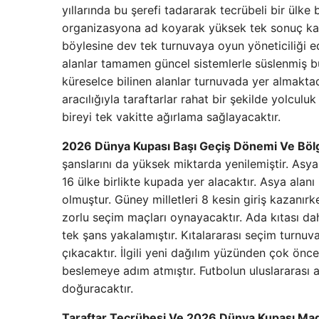
yıllarında bu şerefi tadararak tecrübeli bir ülk
organizasyona ad koyarak yüksek tek sonuç kazan
böylesine dev tek turnuvaya oyun yöneticiliği e
alanlar tamamen güncel sistemlerle süslenmiş b
küreselce bilinen alanlar turnuvada yer almaktad
aracılığıyla taraftarlar rahat bir şekilde yolculu
bireyi tek vakitte ağırlama sağlayacaktır.
2026 Dünya Kupası Başı Geçiş Dönemi Ve Bölg
şanslarını da yüksek miktarda yenilemiştir. Asy
16 ülke birlikte kupada yer alacaktır. Asya alan
olmuştur. Güney milletleri 8 kesin giriş kazanır
zorlu seçim maçları oynayacaktır. Ada kıtası dah
tek şans yakalamıştır. Kıtalararası seçim turnuvas
çıkacaktır. İlgili yeni dağılım yüzünden çok önc
beslemeye adım atmıştır. Futbolun uluslararası 
doğuracaktır.
Taraftar Tecrübesi Ve 2026 Dünya Kupası Mad