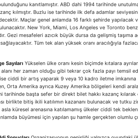
e bulunduğunu kanıtlamıştır. ABD dahi 1994 tarihinde unutulm
ç kılmıştır. Buzlu ise tarihinde ilk defa adamlar seviyesi
decektir. Maçlar genel anlamda 16 farklı şehirde yapılacak 
ulunacaktır. New York, Miami, Los Angeles ve Toronto benz
ır. Gezi mesafeleri azıcık büyük dursa da gelişmiş taşıma a
k sağlayacaktır. Tüm tek alan yüksek oranı aracılığıyla fazlac
e Sayıları
Yükselen ülke oranı kesin biçimde kıtalara ayrılan
a alanı her zaman olduğu gibi tekrar çok fazla payı temsil e
ı ise ciddi bir artış yaparak 9 veya 10 kadro iletme imkanına
ken, Orta Amerika ayrıca Kuzey Amerika bölgeleri kendi aral
i tarihinde başta sefer bir direkt bilet hakkı kazanç kılarak
ı birlikte bitiş ikili katılımın kazananı bulunacak ve tutku z
e asla küresel arenasına katılamamış ülkeler ciddi tek beklen
anlamda büyümesi için yapılan şu hamle gerçekten olumlu çı
di Sonuçları
Organizasyonun genişliği yalnızca oyundaki ü