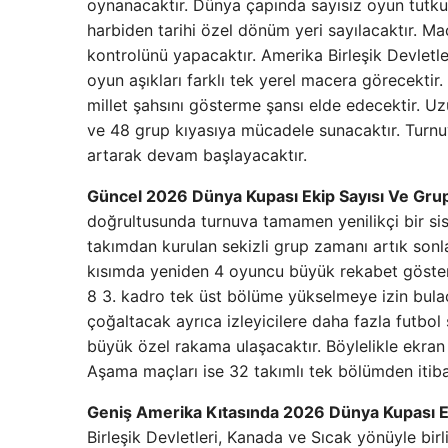
oynanacaktır. Dünya çapında sayısız oyun tutku
harbiden tarihi özel dönüm yeri sayılacaktır. 
kontrolünü yapacaktır. Amerika Birleşik Devletl
oyun aşıkları farklı tek yerel macera görecek
millet şahsını gösterme şansı elde edecektir. Uz
ve 48 grup kıyasıya mücadele sunacaktır. Turnuva
artarak devam başlayacaktır.
Güncel 2026 Dünya Kupası Ekip Sayısı Ve Gru
doğrultusunda turnuva tamamen yenilikçi bir sis
takımdan kurulan sekizli grup zamanı artık son
kısımda yeniden 4 oyuncu büyük rekabet gösterec
8 3. kadro tek üst bölüme yükselmeye izin bul
çoğaltacak ayrıca izleyicilere daha fazla futbo
büyük özel rakama ulaşacaktır. Böylelikle ekran 
Aşama maçları ise 32 takımlı tek bölümden itiba
Geniş Amerika Kıtasında 2026 Dünya Kupası Ev
Birleşik Devletleri, Kanada ve Sıcak yönüyle bir