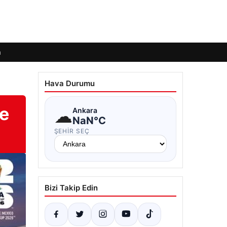
m
Hava Durumu
e
☁
Ankara
NaN°C
ŞEHIR SEÇ
Bizi Takip Edin