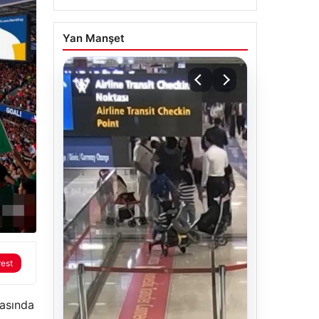
Yan Manşet
rest
tasında