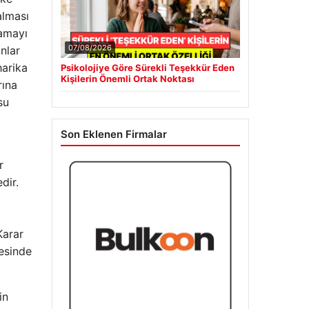
alması
lamayı
07/08/2026
nlar
harika
Psikolojiye Göre Sürekli Teşekkür Eden
Kişilerin Önemli Ortak Noktası
rına
su
Son Eklenen Firmalar
r
dir.
Karar
yesinde
in