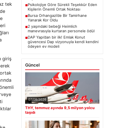
az tek
Psikolojiye Göre Sürekli Teşekkür Eden
■
Kişilerin Önemli Ortak Noktası
nde
Bursa Orhangazi’de Bir Tamirhane
■
ve
Yanarak Kor Oldu
eri
2 yaşındaki bebeği Heimlich
■
manevrasıyla kurtaran personele ödül
ğları
DAP Yapı’dan bir ilk! Emlak Konut
■
a
güvencesi Dap vizyonuyla kendi kendini
ödeyen ev modeli
 giriş
Güncel
derek
 ortak
arında
 önemli
irveye
07/08/2026
ti
THY, temmuz ayında 9,5 milyon yolcu
ktılar
taşıdı
lke