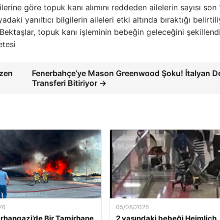
rilerine göre topuk kanı alımını reddeden ailelerin sayısı son
daki yanıltıcı bilgilerin aileleri etki altında bıraktığı belirtili
Bektaşlar, topuk kanı işleminin bebeğin geleceğini şekillendi
etesi
zen
Fenerbahçe’ye Mason Greenwood Şoku! İtalyan D
Transferi Bitiriyor →
26
05/08/2026
rhangazi’de Bir Tamirhane
2 yaşındaki bebeği Heimlich