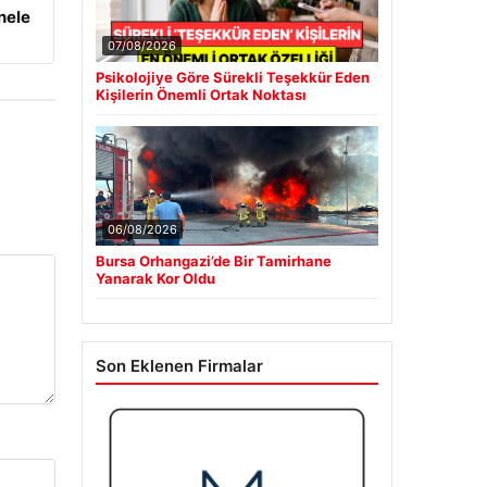
nele
07/08/2026
Psikolojiye Göre Sürekli Teşekkür Eden
Kişilerin Önemli Ortak Noktası
06/08/2026
Bursa Orhangazi’de Bir Tamirhane
Yanarak Kor Oldu
Son Eklenen Firmalar