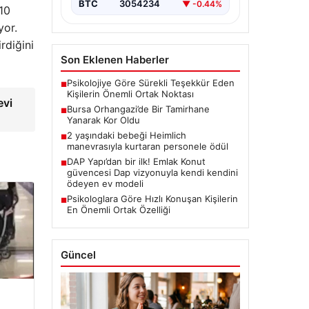
 10
BTC
3054234
▼ -0.44%
yor.
rdiğini
Son Eklenen Haberler
Psikolojiye Göre Sürekli Teşekkür Eden
■
evi
Kişilerin Önemli Ortak Noktası
Bursa Orhangazi’de Bir Tamirhane
■
Yanarak Kor Oldu
2 yaşındaki bebeği Heimlich
■
manevrasıyla kurtaran personele ödül
DAP Yapı’dan bir ilk! Emlak Konut
■
güvencesi Dap vizyonuyla kendi kendini
ödeyen ev modeli
Psikologlara Göre Hızlı Konuşan Kişilerin
■
En Önemli Ortak Özelliği
Güncel