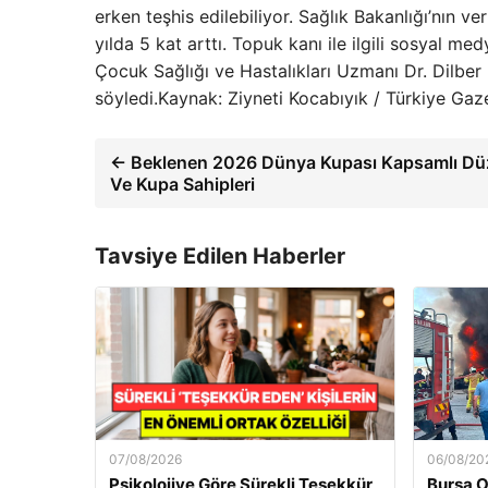
erken teşhis edilebiliyor. Sağlık Bakanlığı’nın ve
yılda 5 kat arttı. Topuk kanı ile ilgili sosyal medya
Çocuk Sağlığı ve Hastalıkları Uzmanı Dr. Dilber 
söyledi.Kaynak: Ziyneti Kocabıyık / Türkiye Gaz
← Beklenen 2026 Dünya Kupası Kapsamlı Dü
Ve Kupa Sahipleri
Tavsiye Edilen Haberler
07/08/2026
06/08/20
Psikolojiye Göre Sürekli Teşekkür
Bursa O