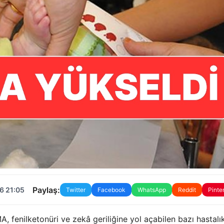
Paylaş:
6 21:05
Twitter
Facebook
WhatsApp
Reddit
Pinte
 fenilketonüri ve zekâ geriliğine yol açabilen bazı hastalık