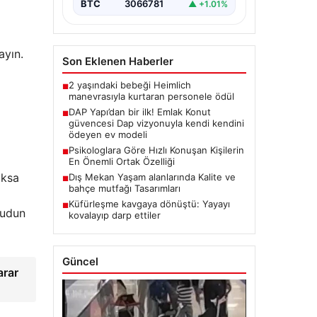
BTC
3066781
▲ +1.01%
ayın.
Son Eklenen Haberler
2 yaşındaki bebeği Heimlich
■
manevrasıyla kurtaran personele ödül
DAP Yapı’dan bir ilk! Emlak Konut
■
güvencesi Dap vizyonuyla kendi kendini
ödeyen ev modeli
Psikologlara Göre Hızlı Konuşan Kişilerin
■
En Önemli Ortak Özelliği
oksa
Dış Mekan Yaşam alanlarında Kalite ve
■
bahçe mutfağı Tasarımları
Küfürleşme kavgaya dönüştü: Yayayı
■
cudun
kovalayıp darp ettiler
Güncel
arar