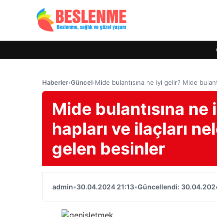
Haberler
›
Güncel
›
Mide bulantısına ne iyi gelir? Mide bulantı
Mide bulantısına ne i
hapları ve ilaçları ne
gelen besinler
admin
•
30.04.2024 21:13
•
Güncellendi: 30.04.202