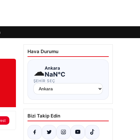
m
Hava Durumu
☁
Ankara
NaN°C
ŞEHIR SEÇ
Bizi Takip Edin
rest