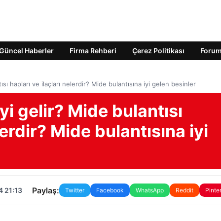
Güncel Haberler
Firma Rehberi
Çerez Politikası
Foru
sı hapları ve ilaçları nelerdir? Mide bulantısına iyi gelen besinler
yi gelir? Mide bulantısı
lerdir? Mide bulantısına iyi
Paylaş:
4 21:13
Twitter
Facebook
WhatsApp
Reddit
Pinte