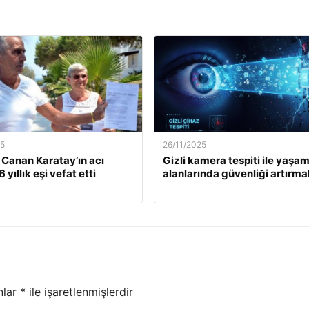
25
26/11/2025
. Canan Karatay’ın acı
Gizli kamera tespiti ile yaşa
 yıllık eşi vefat etti
alanlarında güvenliği artırma
nlar
*
ile işaretlenmişlerdir