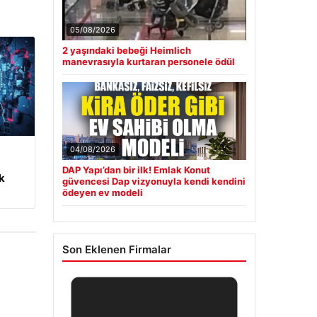
05/08/2026
2 yaşındaki bebeği Heimlich
manevrasıyla kurtaran personele ödül
04/08/2026
m
DAP Yapı’dan bir ilk! Emlak Konut
k
güvencesi Dap vizyonuyla kendi kendini
ödeyen ev modeli
Son Eklenen Firmalar