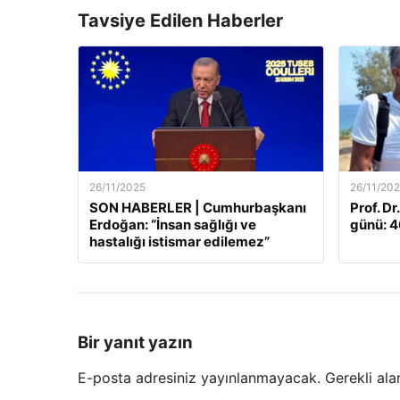
Tavsiye Edilen Haberler
26/11/2025
26/11/20
SON HABERLER | Cumhurbaşkanı
Prof. Dr
Erdoğan: “İnsan sağlığı ve
günü: 46
hastalığı istismar edilemez”
Bir yanıt yazın
E-posta adresiniz yayınlanmayacak.
Gerekli ala