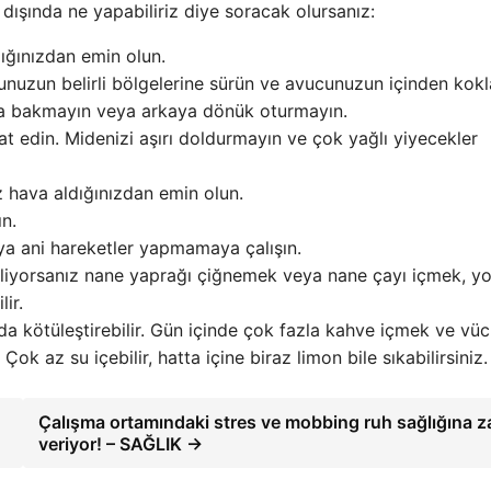
 dışında ne yapabiliriz diye soracak olursanız:
ığınızdan emin olun.
unuzun belirli bölgelerine sürün ve avucunuzun içinden kokl
za bakmayın veya arkaya dönük oturmayın.
din. Midenizi aşırı doldurmayın ve çok yağlı yiyecekler
z hava aldığınızdan emin olun.
n.
ya ani hareketler yapmamaya çalışın.
abiliyorsanız nane yaprağı çiğnemek veya nane çayı içmek, y
ir.
 da kötüleştirebilir. Gün içinde çok fazla kahve içmek ve vü
ok az su içebilir, hatta içine biraz limon bile sıkabilirsiniz.
Çalışma ortamındaki stres ve mobbing ruh sağlığına z
veriyor! – SAĞLIK →