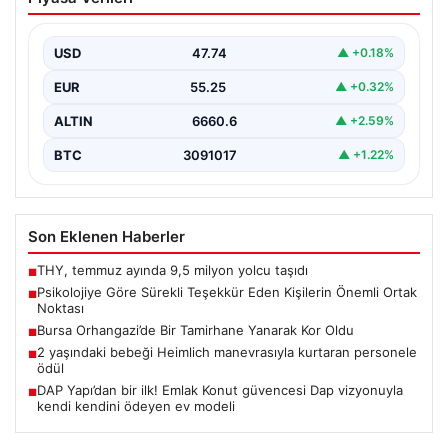
Yanarak Kor Oldu
Bursa’nın Orhangazi ilçesinde, yıkıcı bir yangın meydana
geldi ve bölgedeki birçok noktadan görülebilen
USD
47.74
▲ +0.18%
yüksek…
EUR
55.25
▲ +0.32%
ALTIN
6660.6
▲ +2.59%
BTC
3091017
▲ +1.22%
Son Eklenen Haberler
THY, temmuz ayında 9,5 milyon yolcu taşıdı
■
Psikolojiye Göre Sürekli Teşekkür Eden Kişilerin Önemli Ortak
■
Noktası
Bursa Orhangazi’de Bir Tamirhane Yanarak Kor Oldu
■
2 yaşındaki bebeği Heimlich manevrasıyla kurtaran personele
■
ödül
DAP Yapı’dan bir ilk! Emlak Konut güvencesi Dap vizyonuyla
■
kendi kendini ödeyen ev modeli