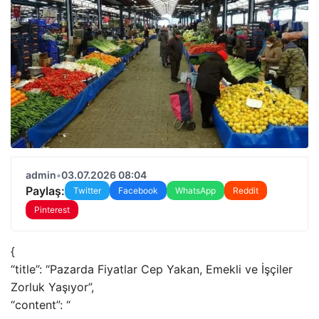
admin
•
03.07.2026 08:04
Paylaş:
Twitter
Facebook
WhatsApp
Reddit
Pinterest
{
“title”: “Pazarda Fiyatlar Cep Yakan, Emekli ve İşçiler
Zorluk Yaşıyor”,
“content”: “