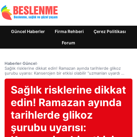
Güncel Haberler
Firma Rehberi
Çerez Politikası
Forum
Haberler
›
Güncel
›
Sağlık risklerine dikkat edin! Ramazan ayında tarihlerde glikoz
şurubu uyarısı: Kanserojen bir etkisi olabilir “uzmanları uyardı …
Sağlık risklerine dikkat
edin! Ramazan ayında
tarihlerde glikoz
şurubu uyarısı: