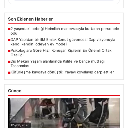
Son Eklenen Haberler
2 yaşındaki bebeği Heimlich manevrasıyla kurtaran personele
■
ödül
DAP Yapı’dan bir ilk! Emlak Konut güvencesi Dap vizyonuyla
■
kendi kendini ödeyen ev modeli
Psikologlara Göre Hızlı Konuşan Kişilerin En Önemli Ortak
■
Özelliği
Dış Mekan Yaşam alanlarında Kalite ve bahçe mutfağı
■
Tasarımları
Küfürleşme kavgaya dönüştü: Yayayı kovalayıp darp ettiler
■
Güncel
05/08/2026