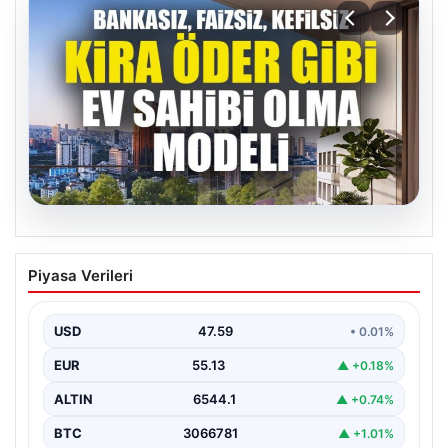
04.08.2026
DAP Yapı’dan bir ilk! Emlak Konut
Piyasa Verileri
güvencesi Dap vizyonuyla kendi
kendini ödeyen ev modeli
USD
47.59
• 0.01%
EUR
55.13
▲ +0.18%
ALTIN
6544.1
▲ +0.74%
BTC
3066781
▲ +1.01%