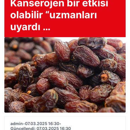
Kanserojen bir etkisi
olabilir “uzmanları
uyardı …
admin
•
07.03.2025 16:30
•
Güncellendi: 07.03.2025 16:30