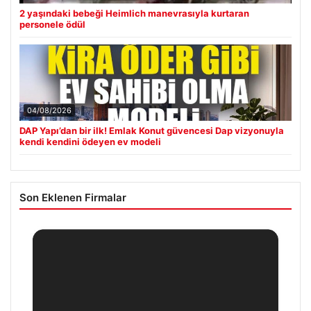
2 yaşındaki bebeği Heimlich manevrasıyla kurtaran
personele ödül
04/08/2026
DAP Yapı’dan bir ilk! Emlak Konut güvencesi Dap vizyonuyla
kendi kendini ödeyen ev modeli
Son Eklenen Firmalar