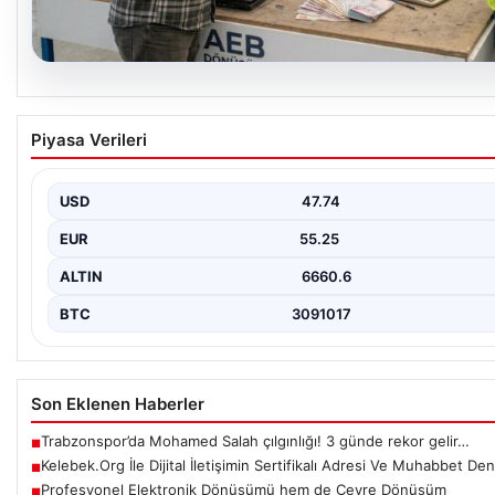
08.08.2026
Profesyonel Elektronik Dönüşümü hem de Çe
Piyasa Verileri
Dönüşüm
İş dünyasında değişen teknoloji sayesinde şirketler altyapı envant
aralıklarla yenilemektedir. Söz konusu güncelleme…
USD
47.74
EUR
55.25
ALTIN
6660.6
BTC
3091017
Son Eklenen Haberler
Trabzonspor’da Mohamed Salah çılgınlığı! 3 günde rekor gelir…
■
Kelebek.Org İle Dijital İletişimin Sertifikalı Adresi Ve Muhabbet De
■
Profesyonel Elektronik Dönüşümü hem de Çevre Dönüşüm
■