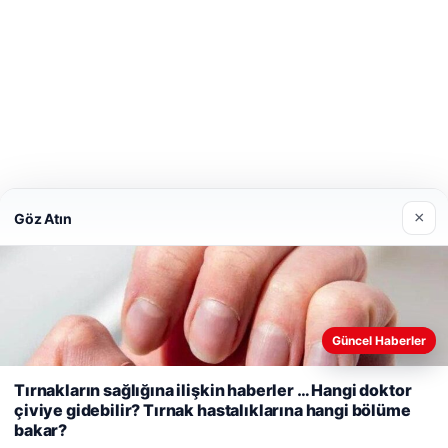
×
Göz Atın
Güncel Haberler
Tırnakların sağlığına ilişkin haberler … Hangi doktor
Web sitemizi nasıl kullandığınızı daha iyi anlayabilmek, deneyiminiz
çiviye gidebilir? Tırnak hastalıklarına hangi bölüme
geliştirmek amacıyla çerezler kullanıyoruz.
Çerez Politikamız
bakar?
Reddet
Kabul Et