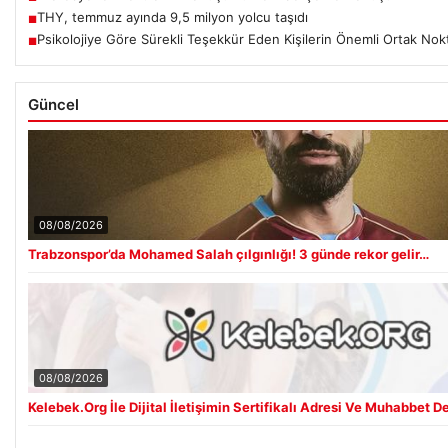
THY, temmuz ayında 9,5 milyon yolcu taşıdı
■
Psikolojiye Göre Sürekli Teşekkür Eden Kişilerin Önemli Ortak Nok
■
Güncel
08/08/2026
Trabzonspor’da Mohamed Salah çılgınlığı! 3 günde rekor gelir…
08/08/2026
Kelebek.Org İle Dijital İletişimin Sertifikalı Adresi Ve Muhabbet 