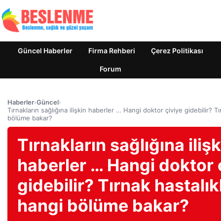
Güncel Haberler
Firma Rehberi
Çerez Politikası
Forum
Haberler
›
Güncel
›
Tırnakların sağlığına ilişkin haberler … Hangi doktor çiviye gidebilir? Tı
bölüme bakar?
Tırnakların sağlığına ilişk
haberler … Hangi doktor 
gidebilir? Tırnak hastalık
hangi bölüme bakar?