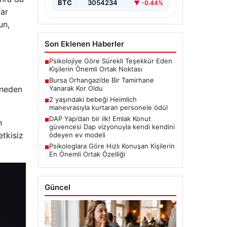
BTC
3054234
▼ -0.44%
lar
un,
Son Eklenen Haberler
Psikolojiye Göre Sürekli Teşekkür Eden
■
Kişilerin Önemli Ortak Noktası
Bursa Orhangazi’de Bir Tamirhane
■
 neden
Yanarak Kor Oldu
2 yaşındaki bebeği Heimlich
■
manevrasıyla kurtaran personele ödül
DAP Yapı’dan bir ilk! Emlak Konut
■
n
güvencesi Dap vizyonuyla kendi kendini
tkisiz
ödeyen ev modeli
Psikologlara Göre Hızlı Konuşan Kişilerin
■
En Önemli Ortak Özelliği
Güncel