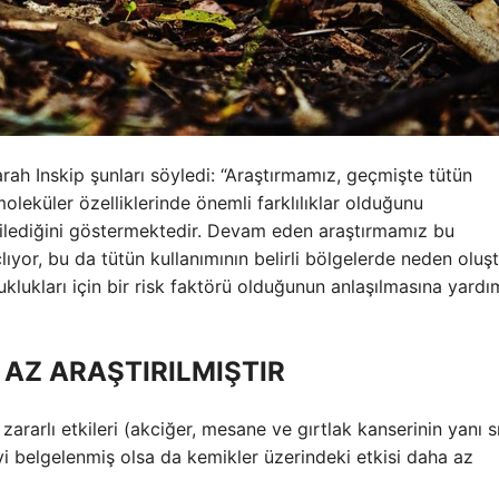
arah Inskip şunları söyledi: “Araştırmamız, geçmişte tütün
oleküler özelliklerinde önemli farklılıklar olduğunu
tkilediğini göstermektedir. Devam eden araştırmamız bu
açlıyor, bu da tütün kullanımının belirli bölgelerde neden olu
uklukları için bir risk faktörü olduğunun anlaşılmasına yardı
 AZ ARAŞTIRILMIŞTIR
rarlı etkileri (akciğer, mesane ve gırtlak kanserinin yanı sı
iyi belgelenmiş olsa da kemikler üzerindeki etkisi daha az