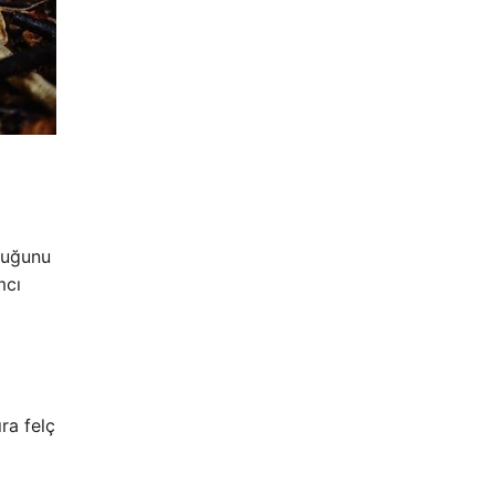
ştuğunu
mcı
ra felç