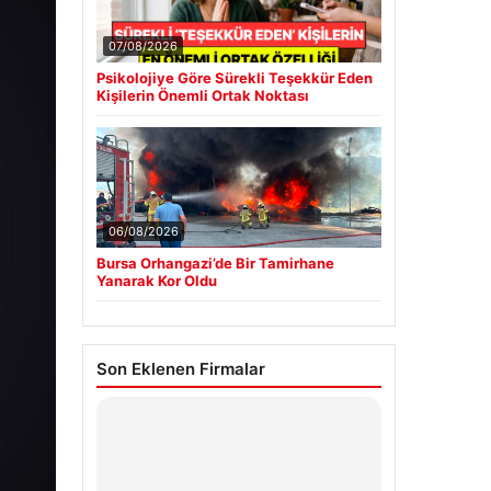
07/08/2026
Psikolojiye Göre Sürekli Teşekkür Eden
Kişilerin Önemli Ortak Noktası
06/08/2026
Bursa Orhangazi’de Bir Tamirhane
Yanarak Kor Oldu
Son Eklenen Firmalar