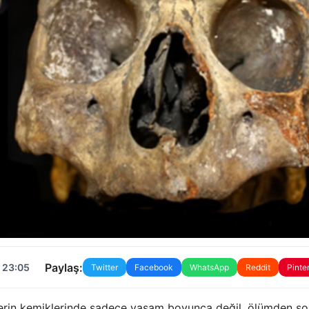
Paylaş:
 23:05
Twitter
Facebook
WhatsApp
Reddit
Pinte
enlerin kemiklerinde sadece yaşam boyunca değil, ölümden s