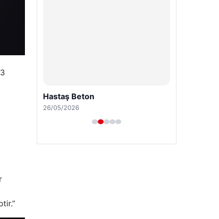
23
Hastaş Beton
26/05/2026
r
tir.”