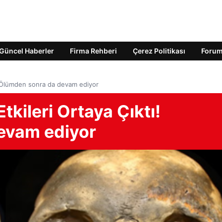
Güncel Haberler
Firma Rehberi
Çerez Politikası
Foru
tı! Ölümden sonra da devam ediyor
tkileri Ortaya Çıktı!
evam ediyor